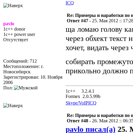
ICQ
Re: Примеры и наработки по 
Ответ #47 -
25. Мая 2012 :: 17:2
pavlo
ща ломаю голову как
1c++ donor
1c++ power user
через обхект текст 
Отсутствует
хочет, видать через
собирать промежут
Сообщений: 712
Местоположение: г.
прикольно должно п
Новосибирск
Зарегистрирован: 10. Ноября
2006
Пол:
1с++ 3.2.4.1
Formex 2.0.5.99b
Skype/VoIP
ICQ
Re: Примеры и наработки по 
Ответ #48 -
26. Мая 2012 :: 06:3
pavlo писал(а)
25. 