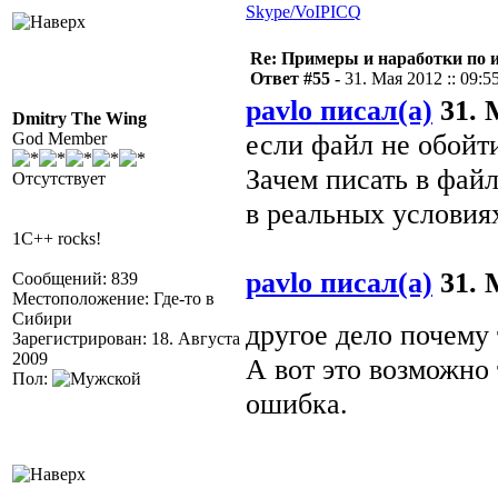
Skype/VoIP
ICQ
Re: Примеры и наработки по 
Ответ #55 -
31. Мая 2012 :: 09:5
pavlo писал(а)
31. 
Dmitry The Wing
если файл не обойти
God Member
Зачем писать в файл
Отсутствует
в реальных условия
1C++ rocks!
pavlo писал(а)
31. 
Сообщений: 839
Местоположение: Где-то в
Сибири
другое дело почему
Зарегистрирован: 18. Августа
2009
А вот это возможно
Пол:
ошибка.