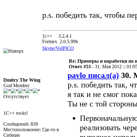
p.s. победить так, чтобы пе
1с++ 3.2.4.1
Formex 2.0.5.99b
Skype/VoIP
ICQ
Re: Примеры и наработки по 
Ответ #53 -
31. Мая 2012 :: 01:0
pavlo писал(а)
30. 
Dmitry The Wing
p.s. победить так, ч
God Member
я так и не смог пок
Отсутствует
Ты не с той сторон
1C++ rocks!
Первоначальную
Сообщений: 839
реализовать чер
Местоположение: Где-то в
Сибири