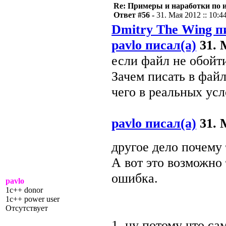
Re: Примеры и наработки по 
Ответ #56 -
31. Мая 2012 :: 10:4
Dmitry The Wing п
pavlo писал(а)
31. 
если файл не обойти
Зачем писать в файл
чего в реальных усл
pavlo писал(а)
31. 
другое дело почему
А вот это возможно
ошибка.
pavlo
1c++ donor
1c++ power user
Отсутствует
1. ну потому что с