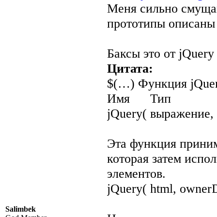
Меня сильно смущаю
прототипы описаны 
Баксы это от jQuery
Цитата:
$(…) Функция jQuer
Имя Тип
jQuery( выражение,
Эта функция приним
которая затем испо
элементов.
jQuery( html, owne
Salimbek