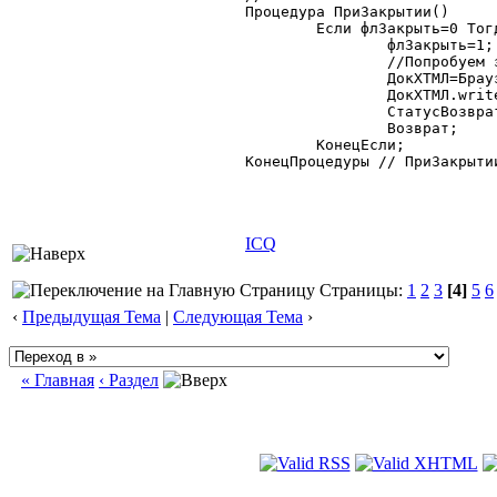
Процедура ПриЗакрытии()

	Если флЗакрыть=0 Тогда

		флЗакрыть=1;

		//Попробуем заполнить содержимое самостоятельно

		ДокХТМЛ=Браузер.Объект.Document;

		ДокХТМЛ.write("HELLO WORLD");

		СтатусВозврата(0);

		Возврат;

	КонецЕсли;

КонецПроцедуры // ПриЗакрытии
ICQ
Страницы:
1
2
3
[4]
5
6
‹
Предыдущая Тема
|
Следующая Тема
›
« Главная
‹ Раздел