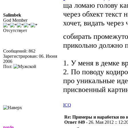
ща ломаю голову как
через обхект текст 
Salimbek
God Member
хочет, видать через
Отсутствует
собирать промежут
прикольно должно п
Сообщений: 862
Зарегистрирован: 06. Июня
1. У меня в демке в
2006
Пол:
2. По поводу кодиро
про уникальные иден
присвоенный карти
ICQ
Re: Примеры и наработки по 
Ответ #49 -
26. Мая 2012 :: 12:2
pavlo