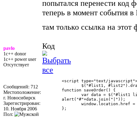
попытался перенести код 
теперь в момент события в H
там только ссылка на это
Код
pavlo
1c++ donor
1c++ power user
Отсутствует
	<script type="text/javascript">

		$("#list1, #list2").dragsort({ dragSelector: "div", dragBetween: true, dragEnd: saveOrder, placeHolderTemplate: "<li class='placeHolder'><div></div></li>" });

Сообщений: 712
	function saveOrder() {

Местоположение:
		var data = $("#list1 li").map(function() { return $(this).children().text(); }).get();

г. Новосибирск
	alert("#"+data.join("|"));

Зарегистрирован:
		window.location.href = "#"+data.join("|");

10. Ноября 2006
	};

Пол: