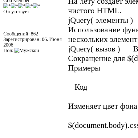
На лету создает эл
God Member
чистого HTML.
Отсутствует
jQuery( элементы 
Использование функ
Сообщений: 862
нескольких элемен
Зарегистрирован: 06. Июня
2006
jQuery( вызов ) В
Пол:
Сокращение для $(do
Примеры
Код
Изменяет цвет фона
$(document.body).css