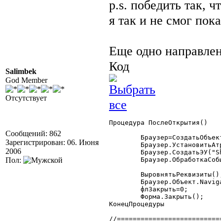
p.s. победить так, ч
я так и не смог пок
Еще одно направлен
Код
Salimbek
God Member
Отсутствует
Процедура ПослеОткрытия()

Сообщений: 862
	Браузер=СоздатьОбъект("АктивИкс");

Зарегистрирован: 06. Июня
	Браузер.УстановитьАтрибут(Форма,"HTML");

2006
	Браузер.СоздатьЭУ("Shell.Explorer.2");

Пол:
	Браузер.ОбработкаСобытий = 1;

	ВыровнятьРеквизиты();

	Браузер.Объект.Navigate("about:blank");

	флЗакрыть=0;

	Форма.Закрыть();

КонецПроцедуры

//==========================