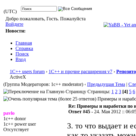
(UTC)
Добро пожаловать, Гость. Пожалуйста
Войдите
Новости:
Главная
Справка
Поиск
Вход
1С++ users forum
›
1С++ и прочие расширения v7
›
Репозит
ActiveX
(Группа Модераторов: 1c++ moderator)
‹
Предыдущая Тема
|
Сл
Страницы:
1
2
3
[4]
5
6
Примеры и наработ
Re: Примеры и наработки по 
Ответ #45 -
24. Мая 2012 :: 06:0
pavlo
1c++ donor
3. то что выдает и 
1c++ power user
Отсутствует
как то указать можн