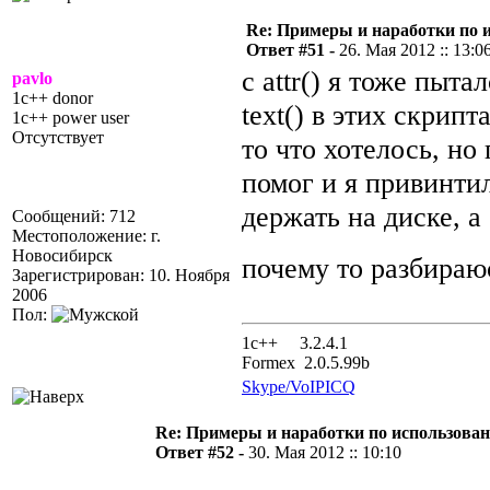
Re: Примеры и наработки по 
Ответ #51 -
26. Мая 2012 :: 13:0
c attr() я тоже пыта
pavlo
1c++ donor
text() в этих скрипт
1c++ power user
Отсутствует
то что хотелось, но
помог и я привинти
держать на диске, а 
Сообщений: 712
Местоположение: г.
Новосибирск
почему то разбира
Зарегистрирован: 10. Ноября
2006
Пол:
1с++ 3.2.4.1
Formex 2.0.5.99b
Skype/VoIP
ICQ
Re: Примеры и наработки по использова
Ответ #52 -
30. Мая 2012 :: 10:10