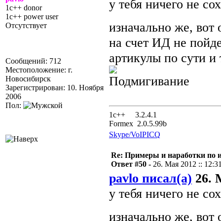
у тебя ничего не с
1c++ donor
1c++ power user
изначально же, вот 
Отсутствует
на счет ИД не пойде
артикулы по сути и
Сообщений: 712
Местоположение: г.
Новосибирск
Зарегистрирован: 10. Ноября
2006
Пол:
1с++ 3.2.4.1
Formex 2.0.5.99b
Skype/VoIP
ICQ
Re: Примеры и наработки по 
Ответ #50 -
26. Мая 2012 :: 12:3
pavlo писал(а)
26. 
у тебя ничего не с
изначально же, вот 