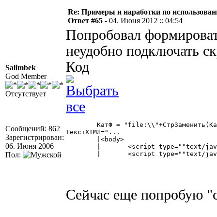
Re: Примеры и наработки по использован
Ответ #65 -
04. Июня 2012 :: 04:54
Попробовал формироват
неудобно подключать скр
Код
Salimbek
God Member
Отсутствует
	КатФ = "file:\\"+СтрЗаменить(КаталогФормы,"/","\");

Сообщений: 862
ТекстХТМЛ="...

Зарегистрирован:
	|<body>

06. Июня 2006
	|	<script type=""text/javascript"" src="""+КатФ+"jquery.min.js""></script>

	|	<script type=""text/javascript"" src="""+КатФ+"jquery.dragsort-0.5.1.min.js""></script>" 

Пол:
Сейчас еще попробую "