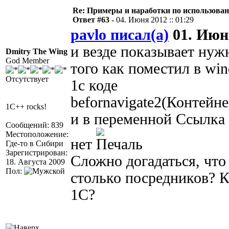
Re: Примеры и наработки по использова
Ответ #63 -
04. Июня 2012 :: 01:29
pavlo писал(а)
01. Июня
и везде показывает нужн
Dmitry The Wing
God Member
того как поместил в win
Отсутствует
1с коде
befornavigate2(Контей
1C++ rocks!
и в переменной Ссылка 
Сообщений: 839
Местоположение:
нет
Где-то в Сибири
Зарегистрирован:
Сложно догадаться, что 
18. Августа 2009
Пол:
столько посредников? 
1С?