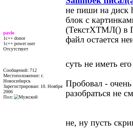
Salimbek писал(
не пиши на диск 
блок с картинкам
(ТекстХТМЛ() в 
pavlo
файл остается н
1c++ donor
1c++ power user
Отсутствует
суть не иметь его
Сообщений: 712
Местоположение: г.
Новосибирск
Пробовал - очень
Зарегистрирован: 10. Ноября
разобраться не см
2006
Пол:
не, ну пусть скри