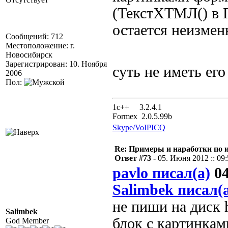
(ТекстХТМЛ() в 
остается неизме
Сообщений: 712
Местоположение: г.
Новосибирск
Зарегистрирован: 10. Ноября
суть не иметь его
2006
Пол:
1с++ 3.2.4.1
Formex 2.0.5.99b
Skype/VoIP
ICQ
Re: Примеры и наработки по 
Ответ #73 -
05. Июня 2012 :: 09
pavlo писал(а)
04
Salimbek писал(
не пиши на диск 
Salimbek
блок с картинкам
God Member