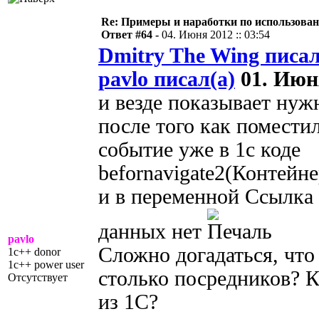
Re: Примеры и наработки по использова
Ответ #64 -
04. Июня 2012 :: 03:54
Dmitry The Wing писал
pavlo писал(а)
01. Июня
и везде показывает нужн
после того как поместил
событие уже в 1с коде
befornavigate2(Контей
и в переменной Ссылка 
данных нет
pavlo
Сложно догадаться, что 
1c++ donor
1c++ power user
столько посредников? 
Отсутствует
из 1С?