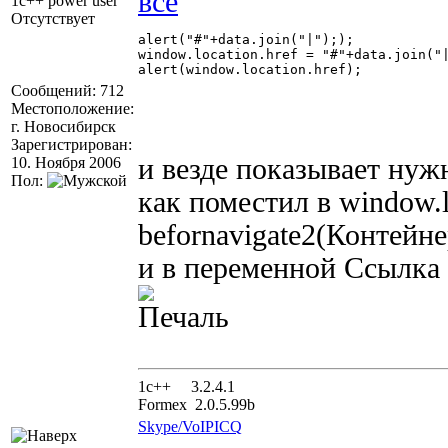
1c++ power user
Отсутствует
alert("#"+data.join("|"););

window.location.href = "#"+data.join("|
alert(window.location.href);

Сообщений: 712
Местоположение:
г. Новосибирск
Зарегистрирован:
и везде показывает нужн
10. Ноября 2006
Пол:
как поместил в window.l
befornavigate2(Контей
и в переменной Ссылка 
1с++ 3.2.4.1
Formex 2.0.5.99b
Skype/VoIP
ICQ