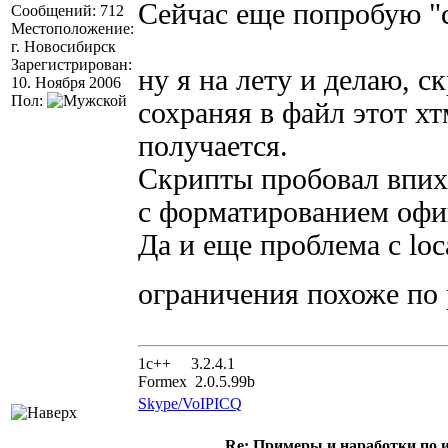
Сейчас еще попробую "
Сообщений: 712
Местоположение:
г. Новосибирск
Зарегистрирован:
ну я на лету и делаю, с
10. Ноября 2006
Пол:
сохраняя в файл этот хт
получается.
Скрипты пробовал впихн
с форматированием офиг
Да и еще проблема с loca
ограничения похоже по
1с++ 3.2.4.1
Formex 2.0.5.99b
Skype/VoIP
ICQ
Re: Примеры и наработки по 