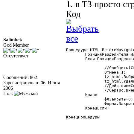
1. в ТЗ просто ст
Код
Salimbek
God Member
Процедура HTML_BeforeNavigat
	ПозицияРазделителя=Найти(Ссылка,"#");

Отсутствует
	Если ПозицияРазделителя>0 Тогда

		//Сообщить(Ссылка);

		Отмена=1;

Сообщений: 862
		tz_html.Уда
Зарегистрирован: 06. Июня

		//Действие=СокрЛП(СтрЗаменить(Сред(Ссылка,ПозицияРазделителя+1),"%20"," "));

2006
		//Сервис.ВнешнееСобытие("HTML",,Действие);

Пол:
	Иначе

		флЗакрыть=0;

		Форма.Закрыть();

	КонецЕсли;

КонецПроцедуры 
