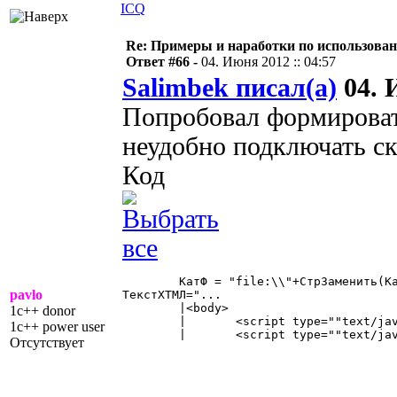
ICQ
Re: Примеры и наработки по использова
Ответ #66 -
04. Июня 2012 :: 04:57
Salimbek писал(а)
04. 
Попробовал формироват
неудобно подключать ск
Код
	КатФ = "file:\\"+СтрЗаменить(КаталогФормы,"/","\");

pavlo
ТекстХТМЛ="...

	|<body>

1c++ donor
	|	<script type=""text/javascript"" src="""+КатФ+"jquery.min.js""></script>

1c++ power user
	|	<script type=""text/javascript"" src="""+КатФ+"jquery.dragsort-0.5.1.min.js""></script>" 

Отсутствует