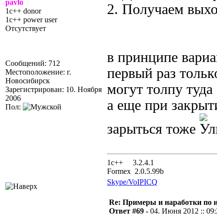
pavlo
2. Получаем выхо
1c++ donor
1c++ power user
Отсутствует
в принципе вариан
Сообщений: 712
первый раз только
Местоположение: г.
Новосибирск
могут толпу туда 
Зарегистрирован: 10. Ноября
2006
а еще при закрыт
Пол:
зарыться тоже
1с++ 3.2.4.1
Formex 2.0.5.99b
Skype/VoIP
ICQ
Re: Примеры и наработки по 
Ответ #69 -
04. Июня 2012 :: 09