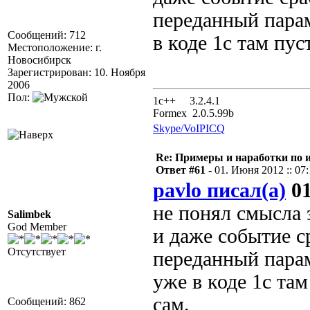
переданный парам
Сообщений: 712
в коде 1с там пу
Местоположение: г.
Новосибирск
Зарегистрирован: 10. Ноября
2006
Пол:
1с++ 3.2.4.1
Formex 2.0.5.99b
Skype/VoIP
ICQ
Re: Примеры и наработки по 
Ответ #61 -
01. Июня 2012 :: 07
pavlo писал(а)
01
не понял смысла 
Salimbek
God Member
и даже событие ср
Отсутствует
переданный парам
уже в коде 1с та
сам.
Сообщений: 862