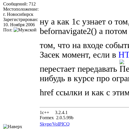
Сообщений: 712
Местоположение:
г. Новосибирск
Зарегистрирован:
ну а как 1с узнает о то
10. Ноября 2006
befornavigate2() а пото
Пол:
том, что на входе собы
Засек момент, если в
H
перестает передавать
нибудь в курсе про огр
href ссылки и как с эти
1с++ 3.2.4.1
Formex 2.0.5.99b
Skype/VoIP
ICQ