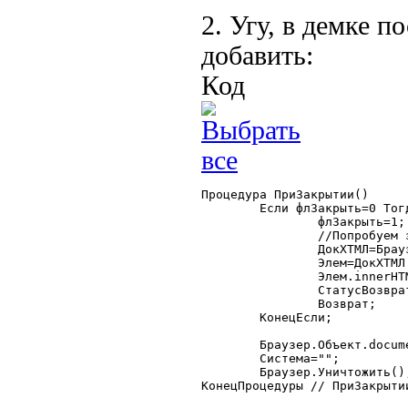
2. Угу, в демке 
добавить:
Код
Процедура ПриЗакрытии()

	Если флЗакрыть=0 Тогда

		флЗакрыть=1;

		//Попробуем заполнить содержимое самостоятельно

		ДокХТМЛ=Браузер.Объект.Document;

		Элем=ДокХТМЛ.getElementById("list1");

		Элем.innerHTML=ТекстХТМЛ();

		СтатусВозврата(0);

		Возврат;

	КонецЕсли;

	Браузер.Объект.document.parentWindow.object1C="";

	Система="";

	Браузер.Уничтожить();

КонецПроцедуры // ПриЗакрытии