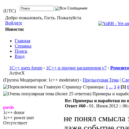
(UTC)
Добро пожаловать, Гость. Пожалуйста
Войдите
Новости:
Главная
Справка
Поиск
Вход
1С++ users forum
›
1С++ и прочие расширения v7
›
Репозит
ActiveX
(Группа Модераторов: 1c++ moderator)
‹
Предыдущая Тема
|
Сл
Страницы:
1
...
3
4
[5]
Примеры и наработ
Re: Примеры и наработки по 
Ответ #60 -
01. Июня 2012 :: 06
pavlo
1c++ donor
не понял смысла 
1c++ power user
Отсутствует
даже событие сраб