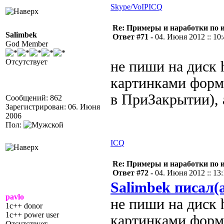
Skype/VoIP
ICQ
Re: Примеры и наработки по 
Salimbek
Ответ #71 -
04. Июня 2012 :: 10
God Member
Отсутствует
не пиши на диск h
картинками форм
в ПриЗакрытии),
Сообщений: 862
Зарегистрирован: 06. Июня
2006
Пол:
ICQ
Re: Примеры и наработки по 
Ответ #72 -
04. Июня 2012 :: 13
Salimbek писал(
pavlo
не пиши на диск h
1c++ donor
1c++ power user
картинками форми
Отсутствует