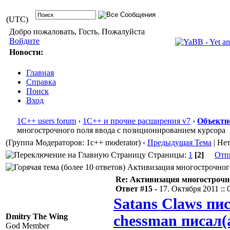
(UTC)
Добро пожаловать, Гость. Пожалуйста
Войдите
Новости:
Главная
Справка
Поиск
Вход
1С++ users forum
›
1С++ и прочие расширения v7
›
Объектн
многострочного поля ввода с позиционированием курсора
(Группа Модераторов: 1c++ moderator)
‹
Предыдущая Тема
| Не
Страницы:
1
[2]
Отп
Активизация многострочного 
Re: Активизация многострочн
Ответ #15 -
17. Октября 2011 :: 
Satans Claws пис
Dmitry The Wing
chessman писал(
God Member