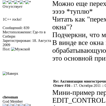
Можно еще перех
Отсутствует
ээээ *туплю*
Читать как "пере
1C++ rocks!
окна"?
Сообщений: 839
Местоположение: Где-то в
Подчеркни, что м
Сибири
Зарегистрирован: 18. Августа
В винде все окна
2009
обрабатывающую 
Пол:
это основной при
Re: Активизация многострочн
Ответ #16 -
17. Октября 2011 :: 
Мини-пример пер
chessman
EDIT_CONTROL бо
God Member