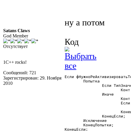
ну а потом
Satans Claws
God Member
Код
Отсутствует
1C++ rocks!
Сообщений: 721
Если фНужноРеАктивизироватьТ
Зарегистрирован: 29. Ноября
	Попытка

2010
		Если ТипЗначенияСтр(Конт) = "Таблица" Тогда

			Конт.Показать(,, 1);

		Иначе

			Конт.Активизировать(РеквизитДиалога);

			Если ТипРеквизитаДиалога = 2 Тогда

				Сервис.ЭмулироватьКлавиатуру("^{END
			КонецЕсли;

		КонецЕсли;

	Исключение

	КонецПопытки;

КонецЕсли;
