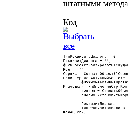
штатными метода
Код
ТипРеквизитаДиалога = 0;

РеквизитДиалога = "";

фНужноРеАктивизироватьТекущую
Конт = "";

Сервис = СоздатьОбъект("Серви
Если Сервис.АктивныйКонтекст(
	фНужноРеАктивизироватьТекущуюФорму = -1;

ИначеЕсли ТипЗначенияСтр(Кон
	оФорма = СоздатьОбъект("РасширениеФормы");

	оФорма.УстановитьФорму(Конт.Форма);

	РеквизитДиалога		= Конт.Форма.АктивныйЭлемент();

	ТипРеквизитаДиалога	= оФорма.ПолучитьАтрибут(РеквизитДиалога).Тип;

КонецЕсли;
