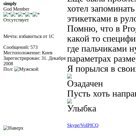
simply
хотел запоминать
God Member
этикетками в рул
Отсутствует
Помню, что в Prog
Мечта: избавиться от 1С
какой то специф
где пальчиками н
Сообщений: 573
Местоположение: Киев
параметрах разме
Зарегистрирован: 31. Декабря
2008
Я порылся в свои
Пол:
Пусть хоть напра
Skype/VoIP
ICQ