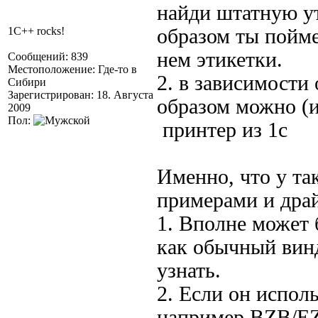
найди штатную ут
1C++ rocks!
образом ты пойм
нем этикетки.
Сообщений: 839
Местоположение: Где-то в
2. в зависимости
Сибири
Зарегистрирован: 18. Августа
образом можно (и
2009
Пол:
принтер из 1с
Именно, что у та
примерами и драй
1. Вполне может 
как обычный винд
узнать.
2. Если он испол
например BZB/EZ/