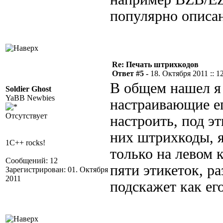
популярно описан
Re: Печать штрихкодов
Ответ #5 -
18. Октября 2011 :: 1
В общем нашел я
Soldier Ghost
YaBB Newbies
настраивающие ег
Отсутствует
настроить, под э
них штрихкоды, я
1C++ rocks!
только на левом 
Сообщений: 12
пяти этикеток, р
Зарегистрирован: 01. Октября
2011
подскажет как ег