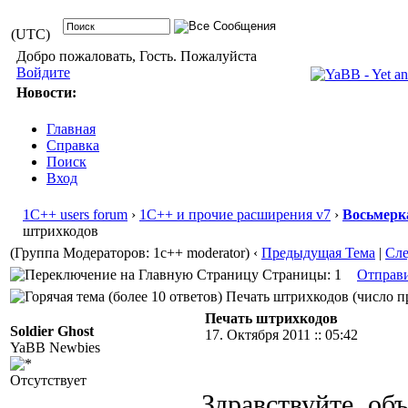
(UTC)
Добро пожаловать, Гость. Пожалуйста
Войдите
Новости:
Главная
Справка
Поиск
Вход
1С++ users forum
›
1С++ и прочие расширения v7
›
Восьмерк
штрихкодов
(Группа Модераторов: 1c++ moderator)
‹
Предыдущая Тема
|
Сл
Страницы: 1
Отправ
Печать штрихкодов (число пр
Печать штрихкодов
Soldier Ghost
17. Октября 2011 :: 05:42
YaBB Newbies
Отсутствует
Здравствуйте, об