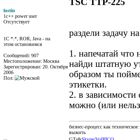
TSC TTP-225
lustin
1c++ power user
Отсутствует
раздели задачу на
1C *.*, ROR, Java - на
этом остановимся
1. напечатай что
Сообщений: 907
Местоположение: Москва
найди штатную ут
Зарегистрирован: 20. Октября
образом ты пойме
2006
Пол:
этикетки.
2. в зависимости
можно (или нельз
бизнес-процесс как техническое 
выжить
GTalk
Skype/VoIP
ICQ