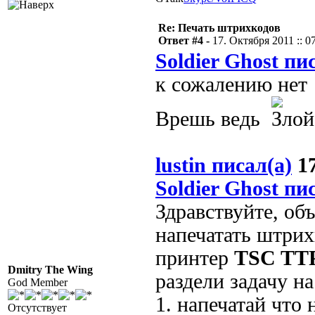
Re: Печать штрихкодов
Ответ #4 -
17. Октября 2011 :: 0
Soldier Ghost пи
к сожалению нет
Врешь ведь
lustin писал(а)
17
Soldier Ghost пи
Здравствуйте, об
напечатать штрих
принтер
TSC TTP
Dmitry The Wing
раздели задачу на
God Member
1. напечатай что
Отсутствует