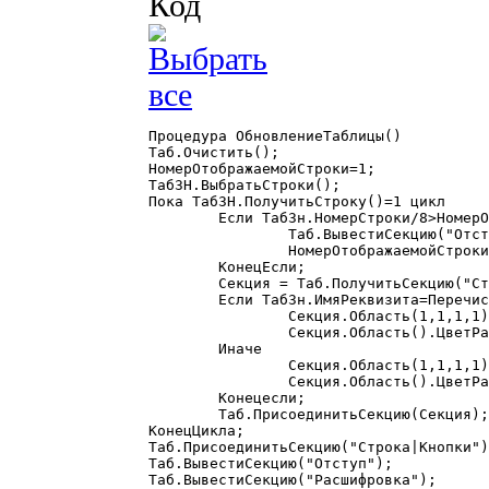
Код
Процедура ОбновлениеТаблицы()

Таб.Очистить();

НомерОтображаемойСтроки=1;

ТабЗН.ВыбратьСтроки();

Пока ТабЗН.ПолучитьСтроку()=1 цикл

	Если ТабЗн.НомерСтроки/8>НомерОтображаемойСтроки тогда

		Таб.ВывестиСекцию("Отступ");

		НомерОтображаемойСтроки=НомерОтображаемойСтроки+1;

	КонецЕсли;

	Секция = Таб.ПолучитьСекцию("Строка|Информация");

	Если ТабЗн.ИмяРеквизита=Перечисление.Логика.Да тогда

		Секция.Область(1,1,1,1).ЦветФона(72, 132, 54);

		Секция.Область().ЦветРамки(72, 132, 54);

	Иначе

		Секция.Область(1,1,1,1).ЦветФона(128, 0, 0);

		Секция.Область().ЦветРамки(128, 0, 0);

	Конецесли;

	Таб.ПрисоединитьСекцию(Секция);

КонецЦикла;

Таб.ПрисоединитьСекцию("Строка|Кнопки")
Таб.ВывестиСекцию("Отступ");

Таб.ВывестиСекцию("Расшифровка");
