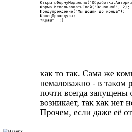
ОткрытьФормуМодально("Обработка.Авториз
Форма.ИспользоватьСлой("Основной", 2);

Предупреждение("Мы дошли до конца");

КонецПроцедуры;

*Краш*  :(

как то так. Сама же ком
немаловажно - в таком 
почти всегда запущены 
возникает, так как нет 
Прочем, если даже её о