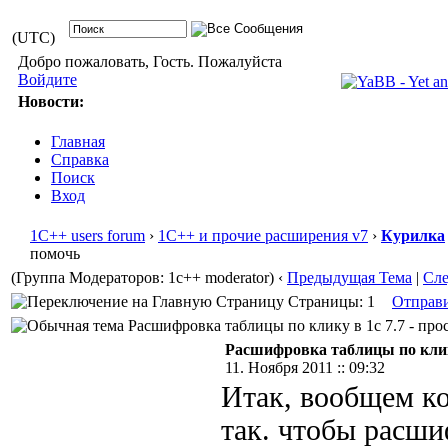
(UTC)
Добро пожаловать, Гость. Пожалуйста
Войдите
Новости:
Главная
Справка
Поиск
Вход
1С++ users forum
›
1С++ и прочие расширения v7
›
Курилка
помочь
(Группа Модераторов: 1c++ moderator)
‹
Предыдущая Тема
|
Сл
Страницы: 1
Отправ
Расшифровка таблицы по клику в 1с 7.7 - прос
Расшифровка таблицы по клику
11. Ноября 2011 :: 09:32
Итак, вообщем кон
так. чтобы расши