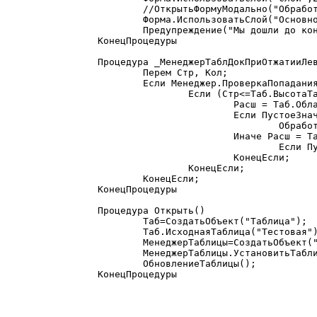
	//ОткрытьФормуМодально("Обработка.Авторизация");

	Форма.ИспользоватьСлой("Основной", 2);

	Предупреждение("Мы дошли до конца");

КонецПроцедуры

Процедура _МенеджерТаблДокПриОтжатииЛев
	Перем Стр, Кол;  

	Если Менеджер.ПроверкаПопадания(X, Y, Стр, Кол) = 0 Тогда

		Если (Стр<=Таб.ВысотаТаблицы()) И (Кол<=Таб.ШиринаТаблицы()) Тогда

			Расш = Таб.Область(Стр, Кол).Расшифровка();  

			Если ПустоеЗначение(Расш)=0 тогда

				ОбработкаЯчейкиТаблицы(Расш)

			Иначе Расш = Таб.Область(Стр+1, Кол).Расшифровка();

				Если ПустоеЗначение(Расш)=0 тогда ОбработкаЯчейкиТаблицы(Расш); Конецесли;

			КонецЕсли;

		КонецЕсли;

	КонецЕсли;

КонецПроцедуры  

Процедура Открыть()

	Таб=СоздатьОбъект("Таблица");

	Таб.ИсходнаяТаблица("Тестовая");  

	МенеджерТаблицы=СоздатьОбъект("МенеджерТабличногоДокумента");

	МенеджерТаблицы.УстановитьТаблицу(Таб, Форма);

	ОбновлениеТаблицы();

КонецПроцедуры
