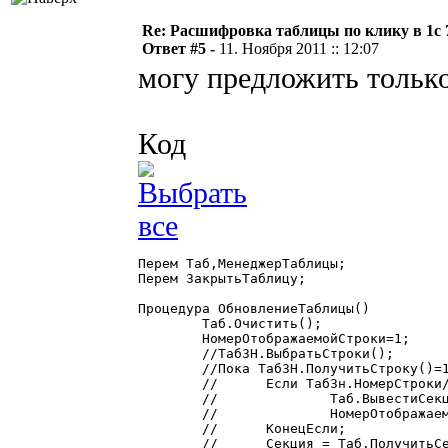
Re: Расшифровка таблицы по клику в 1с 7
Ответ #5 -
11. Ноября 2011 :: 12:07
могу предложить только
Код
Перем ЗакрытьТаблицу;
Процедура ОбновлениеТаблицы()

	Таб.Очистить();

	НомерОтображаемойСтроки=1;

	//ТабЗН.ВыбратьСтроки();

	//Пока ТабЗН.ПолучитьСтроку()=1 цикл

	//	Если ТабЗн.НомерСтроки/8>НомерОтображаемойСтроки тогда

	//		Таб.ВывестиСекцию("Отступ");

	//		НомерОтображаемойСтроки=НомерОтображаемойСтроки+1;

	//	КонецЕсли;

	//	Секция = Таб.ПолучитьСекцию("Строка|Информация");
