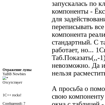
запускалась по кл
компоненты - Ёксе
для задействован
переписывать все
компонента реали
стандартный. С т
работает, но... 1
Таб.Показать(,,-1
невозможно. Да и
Отражение луны
нельзя расместит
YaBB Newbies
Отсутствует
А просьба о помо
свою компоненту 
1C++ rocks!
окна с таблицей 
Сообщений: 7