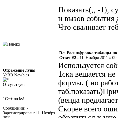
Показать(,, -1), 
и вызов события 
Что сваливает те
Re: Расшифровка таблицы по к
Ответ #2 -
11. Ноября 2011 :: 09
Используется со
Отражение луны
1ска вешается не
YaBB Newbies
формы. ( но рабо
Отсутствует
таб.показать)Пр
(венда предлагает
1C++ rocks!
Скорее всего оши
Сообщений: 7
Зарегистрирован: 11. Ноября
обратиться к уж
2011