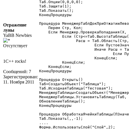
Таб.Опции(0,0,0,0);

Таб.Защита(1);

Таб.Показать();  

КонецПроцедуры

Процедура МенеджерТаблДокПриОтжатииЛево
Отражение
    Перем Стр, Кол;  

луны
    Если Менеджер.ПроверкаПопадания(X, 
YaBB Newbies
	  Если (Стр<=Таб.ВысотаТаблицы()) И (Кол<=Таб.ШиринаТаблицы()) Тогда

		Расш = Таб.Область(Стр, Кол).Расшифровка();  

			Если ПустоеЗначение(Расш)=0 тогда ОбработкаЯчейкиТаблицы(Расш)

Отсутствует
			Иначе Расш = Таб.Область(Стр+1, Кол).Расшифровка();

				Если ПустоеЗначение(Расш)=0 тогда ОбработкаЯчейкиТаблицы(Расш); Конецесли;

			КонецЕсли;

1C++ rocks!
	  КонецЕсли;

    КонецЕсли;

КонецПроцедуры  

Сообщений: 7
Зарегистрирован:
Процедура Открыть()

11. Ноября 2011
Таб=СоздатьОбъект("Таблица");

Таб.ИсходнаяТаблица("Тестовая");  

МенеджерТаблицы=СоздатьОбъект("Менеджер
МенеджерТаблицы.УстановитьТаблицу(Таб, 
ОбновлениеТаблицы();

КонецПроцедуры

Процедура ОбработкаЯчейкиТаблицы(ПЗначе
Таб.Показать(,,-1);

....

Форма.ИспользоватьСлой("Слой",2);
