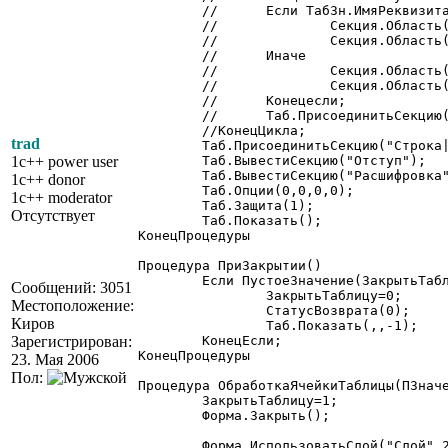
	//	Если ТабЗн.ИмяРеквизита=Перечисление.Логика.Да тогда

	//		Секция.Область(1,1,1,1).ЦветФона(72, 132, 54);

	//		Секция.Область().ЦветРамки(72, 132, 54);

	//	Иначе

	//		Секция.Область(1,1,1,1).ЦветФона(128, 0, 0);

	//		Секция.Область().ЦветРамки(128, 0, 0);

	//	Конецесли;

	//	Таб.ПрисоединитьСекцию(Секция);

	//КонецЦикла;

trad
	Таб.ПрисоединитьСекцию("Строка|Кнопки");

1c++ power user
	Таб.ВывестиСекцию("Отступ");

	Таб.ВывестиСекцию("Расшифровка");

1c++ donor
	Таб.Опции(0,0,0,0);

1c++ moderator
	Таб.Защита(1);

Отсутствует
	Таб.Показать();  

КонецПроцедуры

Процедура ПриЗакрытии()

	Если ПустоеЗначение(ЗакрытьТаблицу)=0 Тогда

Сообщений: 3051
		ЗакрытьТаблицу=0;

Местоположение:
		СтатусВозврата(0);

Киров
		Таб.Показать(,,-1);

Зарегистрирован:
	КонецЕсли;

КонецПроцедуры
23. Мая 2006
Пол:
Процедура ОбработкаЯчейкиТаблицы(ПЗначе
ЗакрытьТаблицу=1;

	Форма.Закрыть();
	Форма.ИспользоватьСлой("Слой",2);
