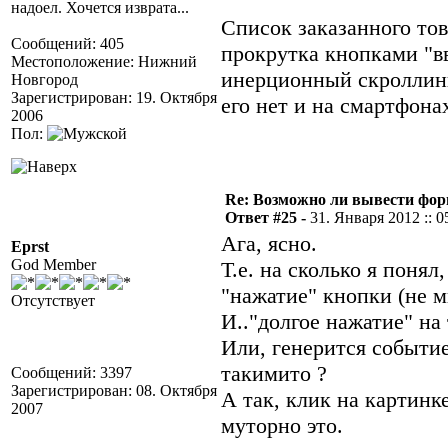
надоел. Хочется изврата...
Список заказанного то
Сообщений: 405
прокрутка кнопками "вв
Местоположение: Нижний
инерционный скроллинг
Новгород
Зарегистрирован: 19. Октября
его нет и на смартфонах
2006
Пол:
Re: Возможно ли вывести форм
Ответ #25 -
31. Января 2012 :: 0
Ага, ясно.
Eprst
God Member
Т.е. на сколько я понял
"нажатие" кнопки (не 
Отсутствует
И.."долгое нажатие" на 
Или, генерится событие
такимито ?
Сообщений: 3397
Зарегистрирован: 08. Октября
А так, клик на картинке
2007
муторно это.