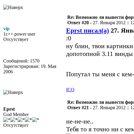
Re: Возможно ли вывести форм
Ответ #20 -
27. Января 2012 :: 1
vip
Eprst писал(а)
27. Янва
1c++ power user
:0
Отсутствует
ну блин, твои картинки
допотопной 3.11 винды 
Сообщений: 1570
Зарегистрирован: 19. Мая
2006
Попутал ты меня с кем-
ICQ
Re: Возможно ли вывести форм
Ответ #21 -
27. Января 2012 :: 1
Eprst
God Member
не-не-не..
Отсутствует
Тебя то я точно ни с ке