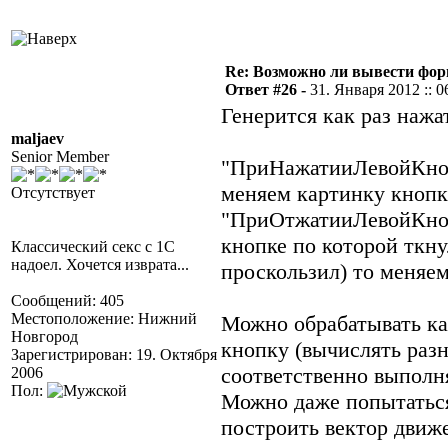
Re: Возможно ли вывести форм
Ответ #26 -
31. Января 2012 :: 0
Генерится как раз наж
maljaev
Senior Member
"ПриНажатииЛевойКнопк
меняем картинку кнопк
Отсутствует
"ПриОтжатииЛевойКнопк
кнопке по которой ткну
Классический секс с 1С
надоел. Хочется изврата...
проскользил) то меняе
Сообщений: 405
Местоположение: Нижний
Можно обрабатывать ка
Новгород
кнопку (вычислять раз
Зарегистрирован: 19. Октября
соответственно выполн
2006
Пол:
Можно даже попытаться
построить вектор движ