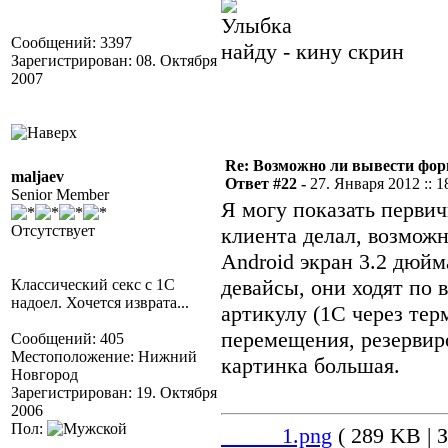
Сообщений: 3397
найду - кину скрин
Зарегистрирован: 08. Октября
2007
Re: Возможно ли вывести форм
maljaev
Ответ #22 -
27. Января 2012 :: 1
Senior Member
Я могу показать перви
Отсутствует
клиента делал, возможн
Android экран 3.2 дюйм
девайсы, они ходят по 
Классический секс с 1С
надоел. Хочется изврата...
артикулу (1С через тер
перемещения, резервиро
Сообщений: 405
Местоположение: Нижний
картинка большая.
Новгород
Зарегистрирован: 19. Октября
2006
Пол:
_____1.png
( 289 KB | З