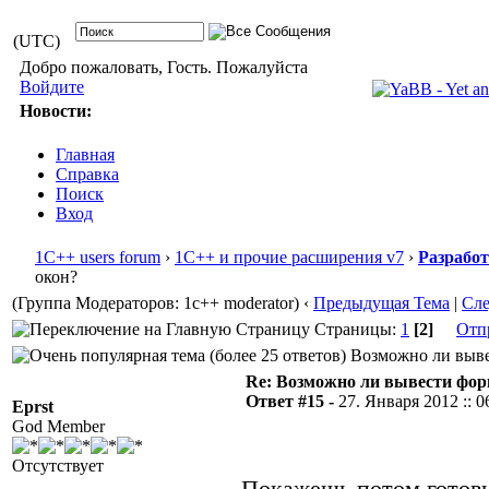
(UTC)
Добро пожаловать, Гость. Пожалуйста
Войдите
Новости:
Главная
Справка
Поиск
Вход
1С++ users forum
›
1С++ и прочие расширения v7
›
Разрабо
окон?
(Группа Модераторов: 1c++ moderator)
‹
Предыдущая Тема
|
Сл
Страницы:
1
[2]
Отп
Возможно ли вывес
Re: Возможно ли вывести форм
Ответ #15 -
27. Января 2012 :: 0
Eprst
God Member
Отсутствует
Покажешь потом готов