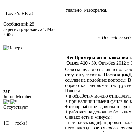
Удалено. Разобрался.
I Love YaBB 2!
Сообщений: 28
Зарегистрирован: 24. Мая
2006
«
Последняя реда
Re: Примеры использования 
Ответ #10 -
30. Октября 2012 :: 
Совсем недавно начал использов
отсутствует связка
ПоставщикД
ссылки на подобные вопросы. В 
обработка - неплохой инструмен
Плюсы:
zar
+ в обработку можно отправлять
Junior Member
+ при наличии имени файла во вх
+ отбор работает довольно шуст
Отсутствует
+ работает на довольно больших
Однако есть и минусы:
- пришлось модифицировать кл
1C++ rocks!
него накладывается
индекс по о