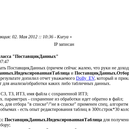
кция: 02. Мая 2012 :: 10:36 - Kurya
»
IP записан
класса "ПоставщикДанных"
07:47
ать ПоставщикДанных (причем сейчас жалею, что руки не доходи
анных.ИндексированнаяТаблица
и
ПоставщикДанных.Отбо
результате допилил отчет уважаемого
Dolly_EV
, который и при
т для анализа/обработки каких либо табличных данных.
 СЗ, ТЗ, ИТЗ, имя файла с сохраненной ИТЗ;
. параметрах - сохранение из обработки идет обратно в файл;
ро, для отбора "в списке"/"не в списке" применен спец. алгори
 объемах - есть опыт редактирования таблиц в 300т.строк*30 ко
асс
ПоставщикДанных.ИндексированнаяТаблица
для получени
тбору
;