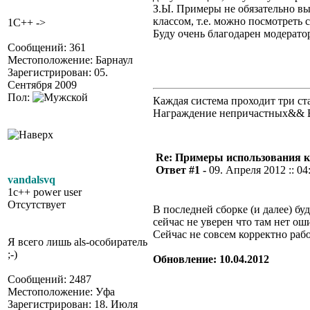
З.Ы. Примеры не обязательно вы
классом, т.е. можно посмотреть с
1C++ ->
Буду очень благодарен модерато
Сообщений: 361
Местоположение: Барнаул
Зарегистрирован: 05.
Сентября 2009
Пол:
Каждая система проходит три 
Награждение непричастных&& 
Re: Примеры использования 
Ответ #1 -
09. Апреля 2012 :: 04
vandalsvq
1c++ power user
Отсутствует
В последней сборке (и далее) б
сейчас не уверен что там нет ош
Сейчас не совсем корректно рабо
Я всего лишь als-особиратель
;-)
Обновление: 10.04.2012
Сообщений: 2487
Местоположение: Уфа
Зарегистрирован: 18. Июля