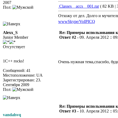
2007
Classes__accs__001.rar
( 82 KB | 
Пол:
Отхожу от дел. Долго и мучител
www
Skype/VoIP
ICQ
Alexx_S
Re: Примеры использования 
Junior Member
Ответ #2 -
09. Апреля 2012 :: 09
Отсутствует
1C++ rocks!
Очень нужная тема,спасибо, бу
Сообщений: 41
Местоположение: UA
Зарегистрирован: 23.
Сентября 2009
Пол:
Re: Примеры использования 
Ответ #3 -
10. Апреля 2012 :: 05
vandalsvq