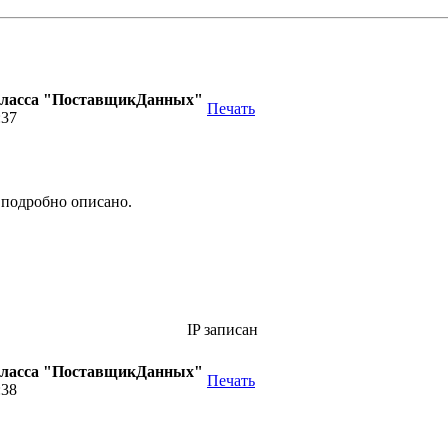
класса "ПоставщикДанных"
Печать
:37
е подробно описано.
IP записан
класса "ПоставщикДанных"
Печать
:38