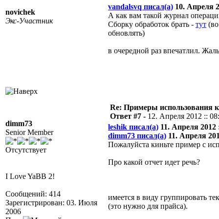
vandalsvq писал(а)
10. Апреля 20
novichek
А как вам такой журнал операци
Экс-Участник
Сборку обработок брать -
тут
(во
обновлять)
в очередной раз впечатлил. Жаль
Re: Примеры использования 
Ответ #7 -
12. Апреля 2012 :: 08
dimm73
leshik писал(а)
11. Апреля 2012 :
Senior Member
dimm73 писал(а)
11. Апреля 2012
Пожалуйста киньте пример с ис
Отсутствует
Про какой отчет идет речь?
I Love YaBB 2!
Сообщений: 414
имеется в виду группировать те
Зарегистрирован: 03. Июля
(это нужно для прайса).
2006