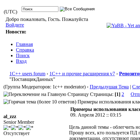
(UTC)
Добро пожаловать, Гость. Пожалуйста
Войдите
Новости:
Главная
Справка
Поиск
Вход
1С++ users forum
›
1С++ и прочие расширения v7
›
Репозито
"ПоставщикДанных"
(Группа Модераторов: 1c++ moderator)
‹
Предыдущая Тема
|
Сл
Страницы:
[1]
2
Отп
Примеры использования клас
Примеры использования кла
09. Апреля 2012 :: 03:15
al_zzz
Senior Member
Цель данной темы - облегчить н
Прошу всех, кто пользуется ПД 
Отсутствует
документации, отсутствуют при