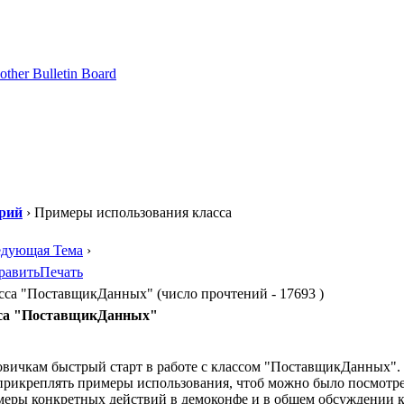
рий
› Примеры использования класса
едующая Тема
›
равить
Печать
са "ПоставщикДанных" (число прочтений - 17693 )
сса "ПоставщикДанных"
овичкам быстрый старт в работе с классом "ПоставщикДанных".
прикреплять примеры использования, чтоб можно было посмотрет
меры конкретных действий в демоконфе и в общем обсуждении к