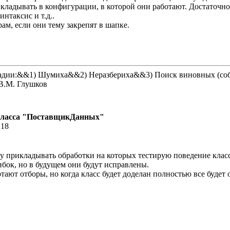
кладывать в конфигурации, в которой они работают. Достаточно 
интаксис и т.д..
рам, если они тему закрепят в шапке.
стадии:&&1) Шумиха&&2) Неразбериха&&3) Поиск виновных (со
В.М. Глушков
класса "ПоставщикДанных"
:18
уду прикладывать обработки на которых тестирую поведение класс
ибок, но в будущем они будут исправлены.
тают отборы, но когда класс будет доделан полностью все будет