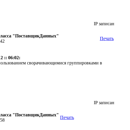
IP записан
класса "ПоставщикДанных"
Печать
:42
 :: 06:02:
пользованием сворачивающимися группировками в
IP записан
класса "ПоставщикДанных"
Печать
:58