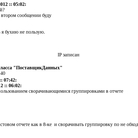
12 :: 05:02:
й?
 втором сообщении буду
 я бухию не пользую.
IP записан
класса "ПоставщикДанных"
:40
: 07:42:
 :: 06:02:
пользованием сворачивающимися группировками в отчете
кстовом отчете как в 8-ке и сворачивать группировку по не обх