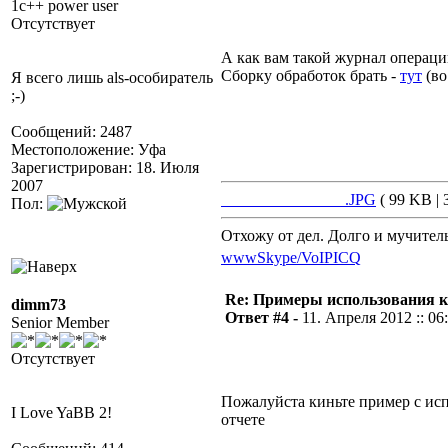
1c++ power user
Отсутствует
А как вам такой журнал операци
Сборку обработок брать -
тут
(во
Я всего лишь als-особиратель
;-)
Сообщений: 2487
Местоположение: Уфа
Зарегистрирован: 18. Июля
2007
_______________.JPG
( 99 KB | 
Пол:
Отхожу от дел. Долго и мучител
www
Skype/VoIP
ICQ
Re: Примеры использования 
dimm73
Ответ #4 -
11. Апреля 2012 :: 06
Senior Member
Отсутствует
Пожалуйста киньте пример с ис
I Love YaBB 2!
отчете