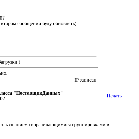
й?
 втором сообщении буду обновлять)
Загрузки )
ьно.
IP записан
класса "ПоставщикДанных"
Печать
:02
пользованием сворачивающимися группировками в