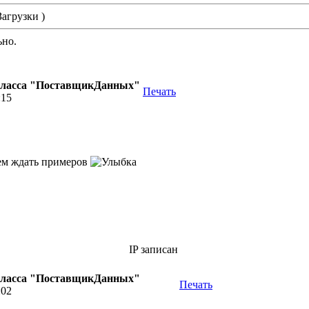
Загрузки )
ьно.
класса "ПоставщикДанных"
Печать
:15
дем ждать примеров
IP записан
класса "ПоставщикДанных"
Печать
:02