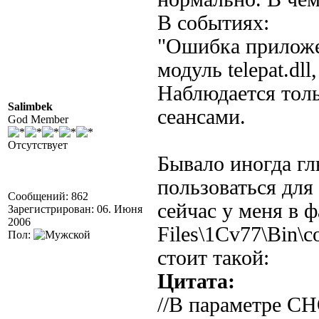
В событиях:
"Ошибка приложен
модуль telepat.dll
Наблюдается толь
Salimbek
сеансами.
God Member
Отсутствует
Бывало иногда гл
пользоваться для
Сообщений: 862
сейчас у меня в ф
Зарегистрирован: 06. Июня
2006
Files\1Cv77\Bin\co
Пол:
стоит такой:
Цитата:
//В параметре C