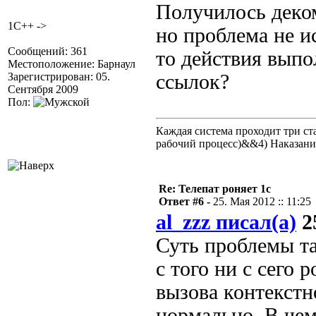
Получилось деко
1C++ ->
но проблема не и
Сообщений: 361
то действия выпо
Местоположение: Барнаул
Зарегистрирован: 05.
ссылок?
Сентября 2009
Пол:
Каждая система проходит три 
рабочий процесс)&&4) Наказан
Re: Телепат роняет 1с
Ответ #6 -
25. Мая 2012 :: 11:25
al_zzz писал(а)
25
Суть проблемы так
с того ни с сего 
вызова контекстн
нормально. В че