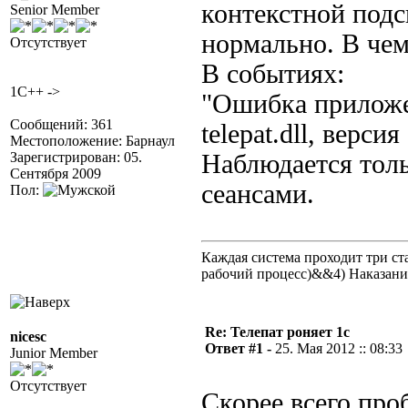
контекстной подс
Senior Member
нормально. В че
Отсутствует
В событиях:
1C++ ->
"Ошибка приложен
Сообщений: 361
telepat.dll, верси
Местоположение: Барнаул
Зарегистрирован: 05.
Наблюдается толь
Сентября 2009
сеансами.
Пол:
Каждая система проходит три 
рабочий процесс)&&4) Наказан
Re: Телепат роняет 1с
nicesc
Ответ #1 -
25. Мая 2012 :: 08:33
Junior Member
Отсутствует
Скорее всего про