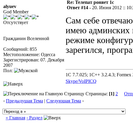
Re: Телепат роняет 1с
alyuev
Ответ #14 -
20. Июня 2012 :: 10
God Member
Сам себе отвечаю:
Отсутствует
имею админских п
режиме конфигура
Гражданин Вселенной
зарегился, прогр
Сообщений: 855
Местоположение: Одесса
Зарегистрирован: 07. Декабря
2007
Пол:
1C 7.7.025; 1C++ 3.2.4.3; Formex 2
Skype/VoIP
ICQ
Страницы:
[1]
2
Отп
‹
Предыдущая Тема
|
Следующая Тема
›
« Главная
‹ Раздел