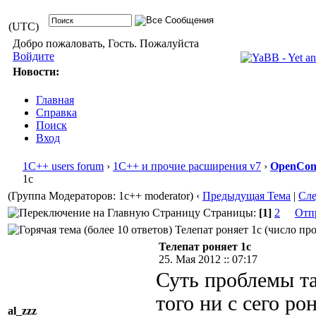
(UTC)
Добро пожаловать, Гость. Пожалуйста
Войдите
Новости:
Главная
Справка
Поиск
Вход
1С++ users forum
›
1С++ и прочие расширения v7
›
OpenConf
1с
(Группа Модераторов: 1c++ moderator)
‹
Предыдущая Тема
|
Сл
Страницы:
[1]
2
Отп
Телепат роняет 1с (число про
Телепат роняет 1с
25. Мая 2012 :: 07:17
Суть проблемы так
того ни с сего р
al_zzz