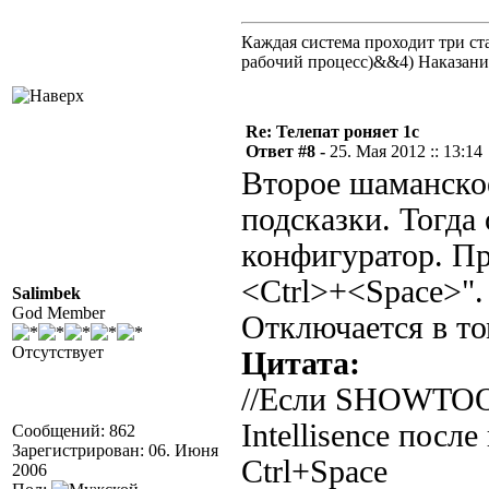
Каждая система проходит три 
рабочий процесс)&&4) Наказан
Re: Телепат роняет 1с
Ответ #8 -
25. Мая 2012 :: 13:14
Второе шаманское
подсказки. Тогда 
конфигуратор. Пр
<Ctrl>+<Space>".
Salimbek
God Member
Отключается в то
Отсутствует
Цитата:
//Если SHOWTOOL
Intellisence посл
Сообщений: 862
Зарегистрирован: 06. Июня
Ctrl+Space
2006