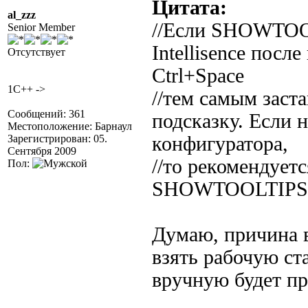
Цитата:
al_zzz
//Если SHOWTOOL
Senior Member
Intellisence посл
Отсутствует
Ctrl+Space
1C++ ->
//тем самым заст
Сообщений: 361
подсказку. Если 
Местоположение: Барнаул
Зарегистрирован: 05.
конфигуратора,
Сентября 2009
//то рекомендует
Пол:
SHOWTOOLTIPS
Думаю, причина 
взять рабочую ст
вручную будет п