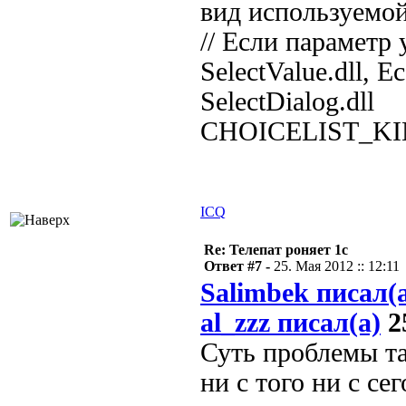
вид используемой 
// Если параметр 
SelectValue.dll, Ес
SelectDialog.dll
CHOICELIST_KI
ICQ
Re: Телепат роняет 1с
Ответ #7 -
25. Мая 2012 :: 12:11
Salimbek писал(
al_zzz писал(а)
25
Суть проблемы так
ни с того ни с се