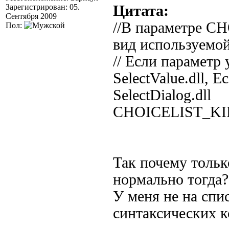
Зарегистрирован: 05.
Цитата:
Сентября 2009
//В параметре C
Пол:
вид используемой 
// Если параметр 
SelectValue.dll, Ес
SelectDialog.dll
CHOICELIST_KI
Так почему только
нормально тогда?
У меня не на спис
синтаксических к