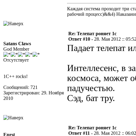
Каждая система проходит три 
рабочий процесс)&&4) Наказан
Re: Телепат роняет 1с
Ответ #10 -
28. Мая 2012 :: 05:5
Satans Claws
Падает телепат и
God Member
Отсутствует
Интеллесенс, в з
космоса, может 
1C++ rocks!
падучестью.
Сообщений: 721
Зарегистрирован: 29. Ноября
Сэд, бат тру.
2010
Re: Телепат роняет 1с
Ответ #11 -
28. Мая 2012 :: 06:0
Eprst