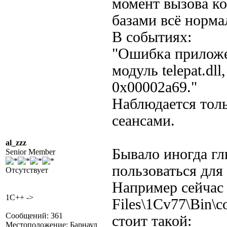
момент вызова ко
базами всё норма
В событиях:
"Ошибка приложен
модуль telepat.dll
0x00002a69."
Наблюдается толь
сеансами.
al_zzz
Бывало иногда гл
Senior Member
пользоваться для 
Отсутствует
Например сейчас 
1C++ ->
Files\1Cv77\Bin\co
Сообщений: 361
стоит такой:
Местоположение: Барнаул