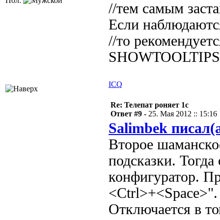
Пол:
//тем самым заста
Если наблюдаютс
//то рекомендует
SHOWTOOLTIPS
ICQ
Re: Телепат роняет 1с
Ответ #9 -
25. Мая 2012 :: 15:16
Salimbek писал(
Второе шаманское
подсказки. Тогда 
конфигуратор. Пр
<Ctrl>+<Space>".
Отключается в то