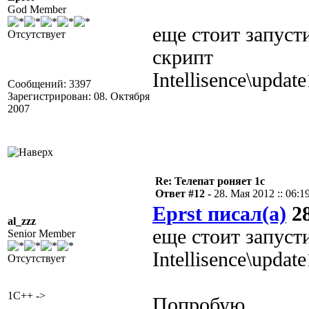
God Member
еще стоит запуст
Отсутствует
скрипт
Intellisence\updat
Сообщений: 3397
Зарегистрирован: 08. Октября
2007
Re: Телепат роняет 1с
Ответ #12 -
28. Мая 2012 :: 06:1
Eprst писал(а)
28
al_zzz
еще стоит запуст
Senior Member
Intellisence\updat
Отсутствует
1C++ ->
Попробую.