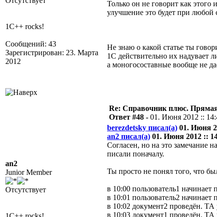
Отсутствует
Только он не говорит как этого 
улучшение это будет при любой 
1C++ rocks!
Сообщений: 43
Не знаю о какой статье ты говор
Зарегистрирован: 23. Марта
1С действительно их надувает
2012
а моногосоставные вообще не дае
Re: Справочник плюс. Прямая 
Ответ #48 -
01. Июня 2012 :: 14
berezdetsky писал(а)
01. Июня 20
an2 писал(а)
01. Июня 2012 :: 14
Согласен, но на это замечание на
писали поначалу.
an2
Ты просто не понял того, что бы
Junior Member
в 10:00 пользователь1 начинает 
Отсутствует
в 10:01 пользователь2 начинает 
в 10:02 документ2 проведён. ТА 
в 10:03 документ1 проведён. ТА 
1C++ rocks!