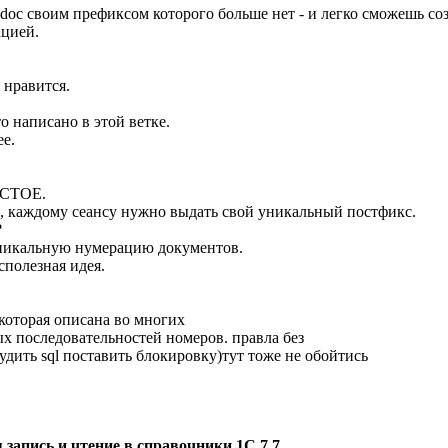
ddoc своим префиксом которого больше нет - и легко сможешь со
цией.
 нравится.
то написано в этой ветке.
ее.
ОСТОЕ.
ь, каждому сеансу нужно выдать свой уникальный постфикс.
?
уникальную нумерацию документов.
сполезная идея.
 которая описана во многих
ых последовательностей номеров. правла без
удить sql поставить блокировку)тут тоже не обойтись
запись и чтение в справочники 1С 7.7