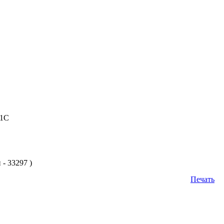
 1С
- 33297 )
Печать