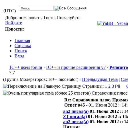
(UTC)
Добро пожаловать, Гость. Пожалуйста
Войдите
Новости:
Главная
Справка
Поиск
Вход
1С++ users forum
›
1С++ и прочие расширения v7
›
Репозит
7.7
(Группа Модераторов: 1c++ moderator)
‹
Предыдущая Тема
|
Сл
Страницы:
1
2
3
[4]
Справочник плюс. 
Re: Справочник плюс. Прямая 
Ответ #45 -
01. Июня 2012 :: 14
an2 писал(а)
01. Июня 2012 :: 14
Z1 писал(а)
01. Июня 2012 :: 14
an2 писал(а)
01. Июня 2012 :: 14
Цитата: