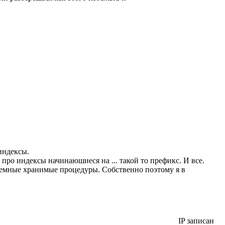
индексы.
ро индексы начинаюшиеся на ... такой то префикс. И все.
стемные хранимые процедуры. Собственно поэтому я в
IP записан