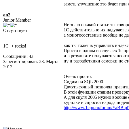
заметь улучшение это будет при
an2
Junior Member
Не знаю о какой статье ты говор
1С действительно их надувает
Отсутствует
а моногосоставные вообще не дае
как ты тожешь управлять индекс
1C++ rocks!
Просто в одном из случаев 1с п
и в результате получаются неоп
Сообщений: 43
ну и разработкики семерки не ст
Зарегистрирован: 23. Марта
2012
Очень просто.
Сидим на SQL 2000.
Двухтысячный позволял править 
В этой функции ставим проверку
А для скуля 2005 нужно вообще 
курилке и спросил народа подел
http://www.1cpp.ru/forum/YaBB.