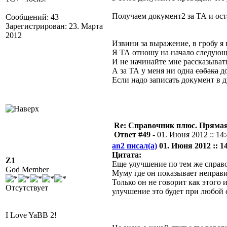
Получаем документ2 за ТА и ост
Сообщений: 43
Зарегистрирован: 23. Марта
2012
Извини за выражение, в гробу я
Я ТА отношу на начало следующ
И не начинайте мне рассказывать
А за ТА у меня ни одна
собака
до
Если надо записать документ в д
Re: Справочник плюс. Прямая 
Ответ #49 -
01. Июня 2012 :: 14
an2 писал(а)
01. Июня 2012 :: 14
Цитата:
Z1
Еще улучшение по тем же справ
God Member
Муму где он показывает неправи
Только он не говорит как этого 
Отсутствует
улучшение это будет при любой 
I Love YaBB 2!