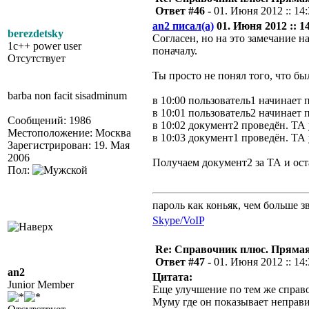
Ответ #46 -
01. Июня 2012 :: 14
an2 писал(а)
01. Июня 2012 :: 14
berezdetsky
Согласен, но на это замечание н
1c++ power user
поначалу.
Отсутствует
Ты просто не понял того, что бы
barba non facit sisadminum
в 10:00 пользователь1 начинает 
в 10:01 пользователь2 начинает 
Сообщений: 1986
в 10:02 документ2 проведён. ТА 
Местоположение: Москва
в 10:03 документ1 проведён. ТА 
Зарегистрирован: 19. Мая
2006
Получаем документ2 за ТА и ост
Пол:
пароль как коньяк, чем больше з
Skype/VoIP
Re: Справочник плюс. Прямая 
Ответ #47 -
01. Июня 2012 :: 14
an2
Цитата:
Junior Member
Еще улучшение по тем же справ
Муму где он показывает неправи