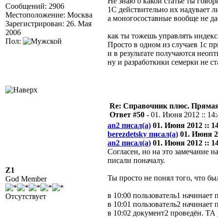
Не знаю о какой статье ты говор
Сообщений: 2906
1С действительно их надувает
Местоположение: Москва
а моногосоставные вообще не дае
Зарегистрирован: 26. Мая
2006
как ты тожешь управлять индекс
Пол:
Просто в одном из случаев 1с п
и в результате получаются неоп
ну и разработкики семерки не ст
Re: Справочник плюс. Прямая 
Ответ #50 -
01. Июня 2012 :: 14
an2 писал(а)
01. Июня 2012 :: 14
berezdetsky писал(а)
01. Июня 20
an2 писал(а)
01. Июня 2012 :: 14
Согласен, но на это замечание на
писали поначалу.
Z1
Ты просто не понял того, что бы
God Member
в 10:00 пользователь1 начинает 
Отсутствует
в 10:01 пользователь2 начинает 
в 10:02 документ2 проведён. ТА 