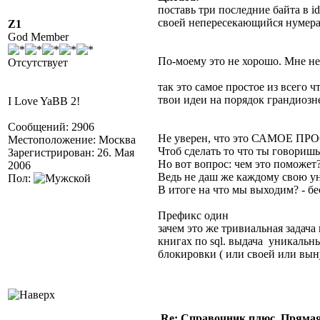
поставь три последние байта в i
своей непересекающийся нумера
Z1
God Member
По-моему это не хорошо. Мне не
Отсутствует
так это самое простое из всего ч
твои идеи на порядок грандиозн
I Love YaBB 2!
Сообщений: 2906
Не уверен, что это САМОЕ ПР
Местоположение: Москва
Чтоб сделать то что ты говориш
Зарегистрирован: 26. Мая
Но вот вопрос: чем это поможет
2006
Ведь не даш же каждому свою 
Пол:
В итоге на что мы выходим? - бе
Префикс один
зачем это же тривиальная задача
книгах по sql. выдача уникальн
блокировки ( или своей или вын
Re: Справочник плюс. Прямая 