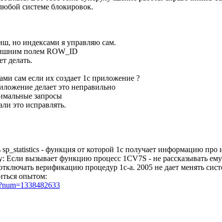
 любой системе блокировок.
иш, но индексами я управляю сам.
 лишним полем ROW_ID
т делать.
ами сам если их создает 1с приложение ?
риложение делает это неправильно
тимальные запросы
али это исправлять.
sp_statistics - функция от которой 1с получает информацию про 
: Если вызывает функцию процесс 1CV7S - не рассказывать ему п
отключать верификацию процедур 1с-а. 2005 не дает менять си
иться опытом:
pl?num=1338482633