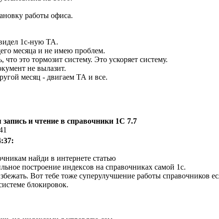
ановку работы офиса.
 видел 1с-ную ТА.
его месяца и не имею проблем.
, что это тормозит систему. Это ускоряет систему.
кумент не вылазит.
ругой месяц - двигаем ТА и все.
запись и чтение в справочники 1С 7.7
:41
:37:
очникам найди в интернете статью
льное построение индексов на справочниках самой 1с.
избежать. Вот тебе тоже суперулучшение работы справочников ес
системе блокировок.