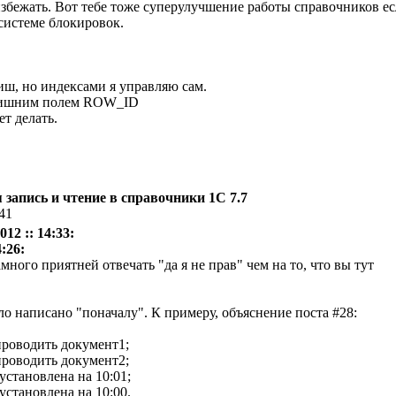
избежать. Вот тебе тоже суперулучшение работы справочников ес
системе блокировок.
иш, но индексами я управляю сам.
 лишним полем ROW_ID
т делать.
запись и чтение в справочники 1С 7.7
:41
12 :: 14:33:
:26:
много приятней отвечать "да я не прав" чем на то, что вы тут
ло написано "поначалу". К примеру, объяснение поста #28:
проводить документ1;
проводить документ2;
установлена на 10:01;
установлена на 10:00.