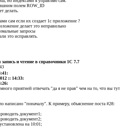
иш, но индексами я управляю сам.
 лишним полем ROW_ID
т делать.
ами сам если их создает 1с приложение ?
риложение делает это неправильно
тимальные запросы
али это исправлять.
запись и чтение в справочники 1С 7.7
:43
:41:
12 :: 14:33:
:26:
много приятней отвечать "да я не прав" чем на то, что вы тут
ло написано "поначалу". К примеру, объяснение поста #28:
проводить документ1;
проводить документ2;
установлена на 10:01;