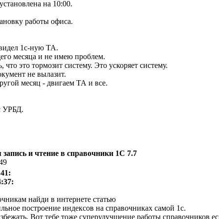
установлена на 10:00.
ановку работы офиса.
 видел 1с-ную ТА.
его месяца и не имею проблем.
, что это тормозит систему. Это ускоряет систему.
кумент не вылазит.
ругой месяц - двигаем ТА и все.
с УРБД.
запись и чтение в справочники 1С 7.7
:49
:41:
:37:
очникам найди в интернете статью
льное построение индексов на справочниках самой 1с.
избежать. Вот тебе тоже суперулучшение работы справочников ес