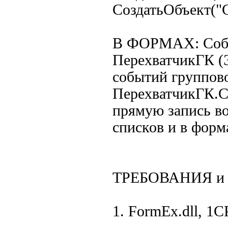
СоздатьОбъект("
В ФОРМАХ: Собы
ПерехватчикГК (
событий группово
ПерехватчикГК.С
прямую запись во
списков и в форм
ТРЕБОВАНИЯ и
1. FormEx.dll, 1CP