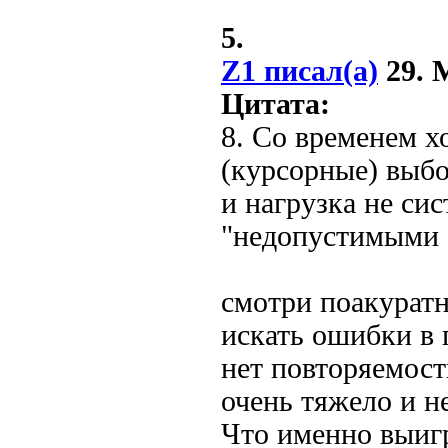
5.
Z1 писал(а)
29. М
Цитата:
8. Со временем х
(курсорные) выбо
и нагрузка не сис
"недопустимыми с
смотри поакурат
искать ошибки в 
нет повторяемос
очень тяжело и н
Что именно выиг