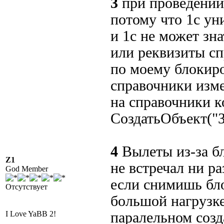
3
при проведении
потому что 1с ун
и 1с не может зн
или реквизиты с
по моему блокиро
справочники изме
на справочники к
СоздатьОбъект("З
4
Вылеты из-за б
Z1
не встречал ни ра
God Member
если снимишь бло
Отсутствует
большой нагрузк
I Love YaBB 2!
паралельном соз