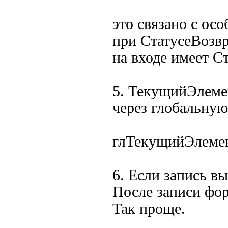
это связано с ос
при СтатусеВозвр
на входе имеет Ст
5. ТекущийЭлеме
через глобальну
глТекущийЭлеме
6. Если запись в
После записи фор
Так проще.