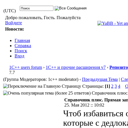
(UTC)
Добро пожаловать, Гость. Пожалуйста
Войдите
Новости:
Главная
Справка
Поиск
Вход
1С++ users forum
›
1С++ и прочие расширения v7
›
Репозит
7.7
(Группа Модераторов: 1c++ moderator)
‹
Предыдущая Тема
|
Сл
Страницы:
[1]
2
3
4
О
Справочник плюс. 
Справочник плюс. Прямая запи
25. Мая 2012 :: 10:02
Чтоб избавиться 
которые с дедло