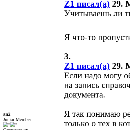
Z1 писал(а)
29. М
Учитываешь ли ты
Я что-то пропуст
3.
Z1 писал(а)
29. М
Если надо могу о
на запись справо
документа.
Я так понимаю ре
an2
Junior Member
только о тех в к
Отсутствует