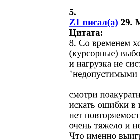
5.
Z1 писал(а)
29. М
Цитата:
8. Со временем х
(курсорные) выбо
и нагрузка не сис
"недопустимыми с
смотри поакурат
искать ошибки в 
нет повторяемос
очень тяжело и н
Что именно выиг