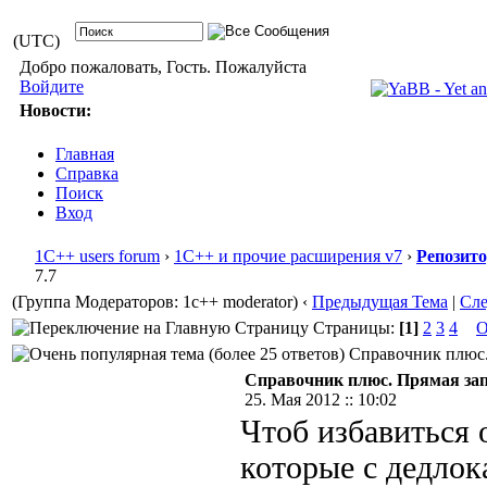
(UTC)
Добро пожаловать, Гость. Пожалуйста
Войдите
Новости:
Главная
Справка
Поиск
Вход
1С++ users forum
›
1С++ и прочие расширения v7
›
Репозит
7.7
(Группа Модераторов: 1c++ moderator)
‹
Предыдущая Тема
|
Сл
Страницы:
[1]
2
3
4
О
Справочник плюс. 
Справочник плюс. Прямая запи
25. Мая 2012 :: 10:02
Чтоб избавиться 
которые с дедло