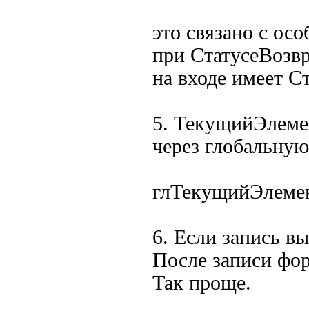
это связано с ос
при СтатусеВозвр
на входе имеет Ст
5. ТекущийЭлеме
через глобальну
глТекущийЭлеме
6. Если запись в
После записи фор
Так проще.