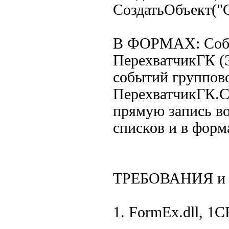
СоздатьОбъект("
В ФОРМАХ: Собы
ПерехватчикГК (
событий группово
ПерехватчикГК.С
прямую запись во
списков и в форм
ТРЕБОВАНИЯ и
1. FormEx.dll, 1CP