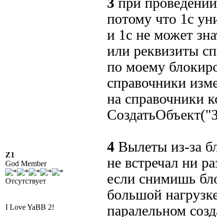
3
при проведении
потому что 1с ун
и 1с не может зн
или реквизиты с
по моему блокиро
справочники изме
на справочники к
СоздатьОбъект("З
4
Вылеты из-за б
Z1
не встречал ни ра
God Member
если снимишь бло
Отсутствует
большой нагрузк
I Love YaBB 2!
паралельном соз