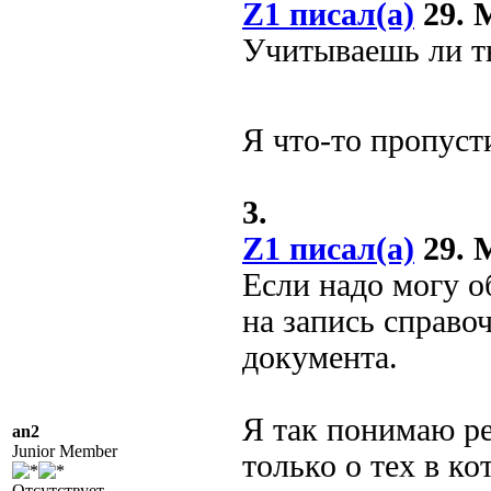
Z1 писал(а)
29. М
Учитываешь ли ты
Я что-то пропуст
3.
Z1 писал(а)
29. М
Если надо могу о
на запись справо
документа.
Я так понимаю ре
an2
Junior Member
только о тех в к
Отсутствует