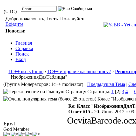
(UTC)
Добро пожаловать, Гость. Пожалуйста
Войдите
Новости:
Главная
Справка
Поиск
Вход
1С++ users forum
›
1С++ и прочие расширения v7
›
Репозито
"ИзображенияДляТаблицы"
(Группа Модераторов: 1c++ moderator)
‹
Предыдущая Тема
|
Сл
Страницы:
1
[2]
3
4
Класс "Изображени
Re: Класс "ИзображенияДля
Ответ #15 -
20. Июня 2012 :: 09
OcvitaBarcode.oc
Eprst
God Member