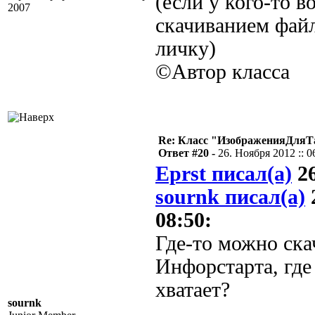
(если у кого-то 
2007
скачиванием файл
личку)
©Автор класса
Re: Класс "ИзображенияДля
Ответ #20 -
26. Ноября 2012 :: 0
Eprst писал(а)
26
sournk писал(а)
2
08:50:
Где-то можно скач
Инфорстарта, где
хватает?
sournk