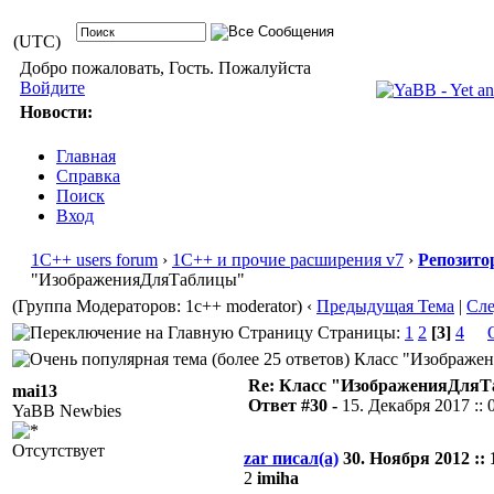
(UTC)
Добро пожаловать, Гость. Пожалуйста
Войдите
Новости:
Главная
Справка
Поиск
Вход
1С++ users forum
›
1С++ и прочие расширения v7
›
Репозито
"ИзображенияДляТаблицы"
(Группа Модераторов: 1c++ moderator)
‹
Предыдущая Тема
|
Сл
Страницы:
1
2
[3]
4
Класс "Изображени
Re: Класс "ИзображенияДля
mai13
Ответ #30 -
15. Декабря 2017 :: 
YaBB Newbies
Отсутствует
zar писал(а)
30. Ноября 2012 :: 
2
imiha