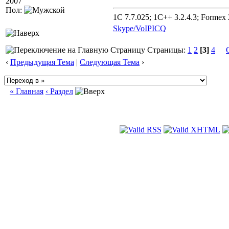
2007
Пол:
1C 7.7.025; 1C++ 3.2.4.3; Formex 2
Skype/VoIP
ICQ
Страницы:
1
2
[3]
4
‹
Предыдущая Тема
|
Следующая Тема
›
« Главная
‹ Раздел