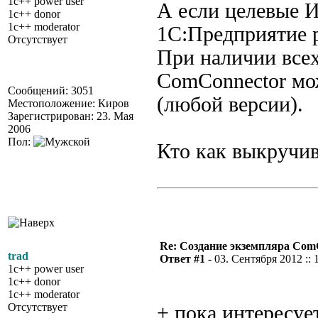
1c++ power user
А если целевые И
1c++ donor
1c++ moderator
1C:Предприятие
Отсутствует
При наличии всех
ComConnector мож
Сообщений: 3051
(любой версии).
Местоположение: Киров
Зарегистрирован: 23. Мая
2006
Пол:
Кто как выкручи
Re: Создание экземпляра Com
trad
Ответ #1 -
03. Сентября 2012 :: 
1c++ power user
1c++ donor
1c++ moderator
Отсутствует
+ пока интересуе