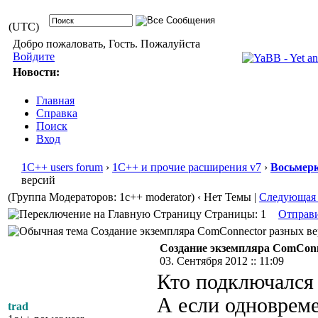
(UTC)
Добро пожаловать, Гость. Пожалуйста
Войдите
Новости:
Главная
Справка
Поиск
Вход
1С++ users forum
›
1С++ и прочие расширения v7
›
Восьмер
версий
(Группа Модераторов: 1c++ moderator)
‹ Нет Темы |
Следующая
Страницы: 1
Отправ
Создание экземпляра ComConnector разных вер
Создание экземпляра ComConn
03. Сентября 2012 :: 11:09
Кто подключался
А если одноврем
trad