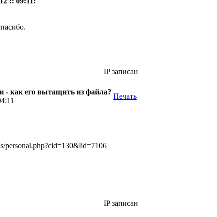
2 :: 09:11:
спасибо.
IP записан
 - как его вытащить из файла?
Печать
04:11
ds/personal.php?cid=130&lid=7106
IP записан