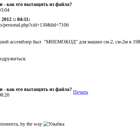
 - как его вытащить из файла?
03:04
2012 :: 04:11:
ds/personal.php?cid=130&lid=7106
дний ассемблер был "МНЕМОКОД" для машин см-2, см-2м в 1986 
одружиться.
 - как его вытащить из файла?
Печать
08:20
понента, by the way