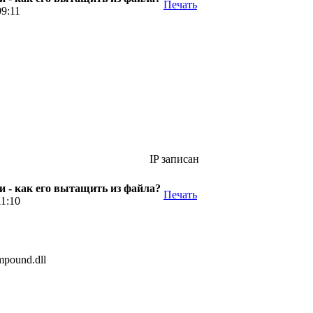
Печать
09:11
IP записан
 - как его вытащить из файла?
Печать
11:10
mpound.dll