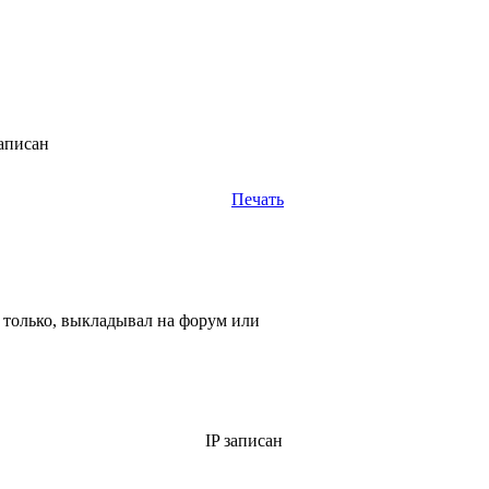
аписан
Печать
ю только, выкладывал на форум или
IP записан