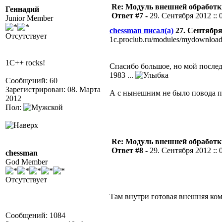
Re: Модуль внешней обработки
Геннадий
Ответ #7 -
29. Сентября 2012 :: 
Junior Member
chessman писал(а)
27. Сентября 
Отсутствует
1c.proclub.ru/modules/mydownloa
1C++ rocks!
Спасибо большое, но мой после
1983 ...
Сообщений: 60
Зарегистрирован: 08. Марта
А с нынешним не было повода п
2012
Пол:
Re: Модуль внешней обработки
Ответ #8 -
29. Сентября 2012 :: 
chessman
God Member
Отсутствует
Там внутри готовая внешняя ком
Сообщений: 1084