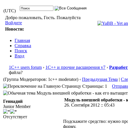
(UTC)
Добро пожаловать, Гость. Пожалуйста
Войдите
Новости:
Главная
Справка
Поиск
Вход
1С++ users forum
›
1С++ и прочие расширения v7
›
Разработ
файла?
(Группа Модераторов: 1c++ moderator)
‹
Предыдущая Тема
|
Сл
Страницы: 1
Отправ
Модуль внешней обработки - как его вытащить
Модуль внешней обработки - 
Геннадий
26. Сентября 2012 :: 05:43
Junior Member
Отсутствует
Подскажите средство: нужно пр
форму.