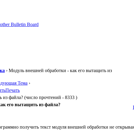
ка
› Модуль внешней обработки - как его вытащить из
едующая Тема
›
ить
Печать
 из файла? (число прочтений - 8333 )
как его вытащить из файла?
ограммно получить текст модуля внешней обработки не открыва