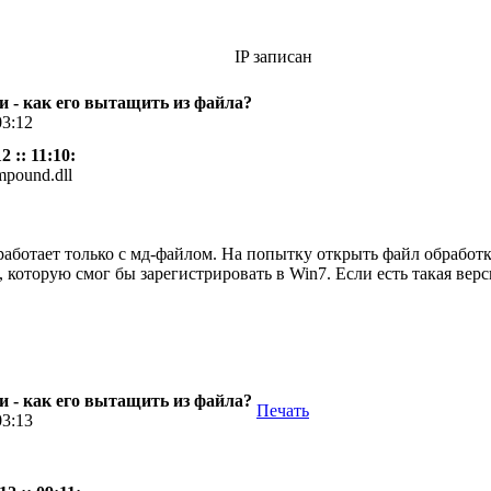
IP записан
 - как его вытащить из файла?
03:12
 :: 11:10:
mpound.dll
 он работает только с мд-файлом. На попытку открыть файл обработ
, которую смог бы зарегистрировать в Win7. Если есть такая верс
 - как его вытащить из файла?
Печать
03:13