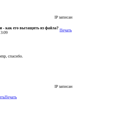
IP записан
 - как его вытащить из файла?
Печать
13:09
mp, спасибо.
IP записан
ить
Печать