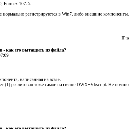
0, Formex 107-й.
е нормально регистрируются в Win7, либо внешние компоненты.
IP з
 - как его вытащить из файла?
07:09
понента, написанная на асм'е.
тает (1) реализовал тоже самое на связке DWX+Vbscript. Не помн
 - как его вытащить из файла?