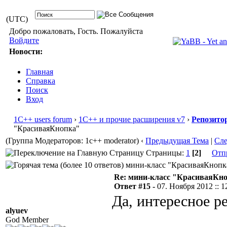
(UTC)
Добро пожаловать, Гость. Пожалуйста
Войдите
Новости:
Главная
Справка
Поиск
Вход
1С++ users forum
›
1С++ и прочие расширения v7
›
Репозито
"КрасиваяКнопка"
(Группа Модераторов: 1c++ moderator)
‹
Предыдущая Тема
|
Сл
Страницы:
1
[2]
Отп
мини-класс "КрасиваяКнопка"
Re: мини-класс "КрасиваяКн
Ответ #15 -
07. Ноября 2012 :: 1
Да, интересное р
alyuev
God Member