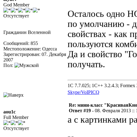
God Member
Осталось одно НО
Отсутствует
по умолчанию - д
свойствах - как п
Гражданин Вселенной
пользуются комби
Сообщений: 855
Местоположение: Одесса
Да и свойство "Г
Зарегистрирован: 07. Декабря
2007
получать.
Пол:
1C 7.7.025; 1C++ 3.2.4.3; Formex 2
Skype/VoIP
ICQ
Re: мини-класс "КрасиваяКн
Ответ #19 -
08. Февраля 2013 :: 
aou1c
Full Member
а с картинками р
Отсутствует