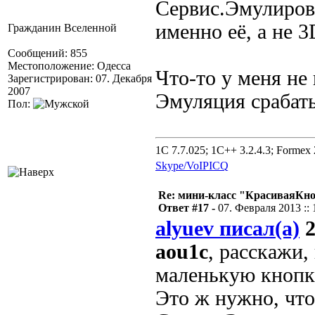
Сервис.Эмулирова
именно её, а не 3
Гражданин Вселенной
Сообщений: 855
Местоположение: Одесса
Что-то у меня не 
Зарегистрирован: 07. Декабря
2007
Эмуляция срабаты
Пол:
1C 7.7.025; 1C++ 3.2.4.3; Formex 2
Skype/VoIP
ICQ
Re: мини-класс "КрасиваяКн
Ответ #17 -
07. Февраля 2013 :: 
alyuev писал(а)
2
aou1c
, расскажи,
маленькую кнопк
Это ж нужно, чт