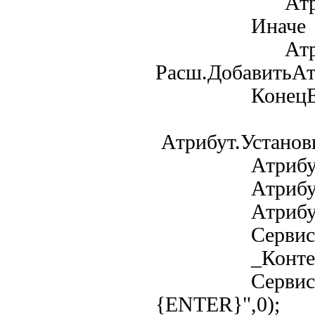
Атрибут = Р
Иначе
Атрибу
Расш.ДобавитьАтр
КонецЕс
Атрибут.Установ
Атрибут.Заго
Атрибут.Фор
Атрибут.Вид
Сервис = Соз
_КонтекстФор
Сервис.Эмул
{ENTER}",0);