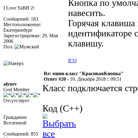
Кнопка по умолч
I Love YaBB 2!
навесить.
Сообщений: 183
Горячая клавиша 
Местоположение:
Екатеринбург
идентификаторе с
Зарегистрирован: 29. Мая
2006
клавишу.
Пол:
ICQ
Re: мини-класс "КрасиваяКнопка"
Ответ #20 -
10. Декабря 2018 :: 09:51
alyuev
Класс подключается стро
God Member
Отсутствует
Код (C++)
Гражданин
Вселенной
Сообщений: 855