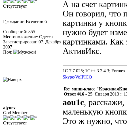
А на счет картин
Отсутствует
Он говорил, что
картинки у кнопки
Гражданин Вселенной
нужно будет изм
Сообщений: 855
Местоположение: Одесса
картинками. Как 
Зарегистрирован: 07. Декабря
2007
АктивИкс.
Пол:
1C 7.7.025; 1C++ 3.2.4.3; Formex 2
Skype/VoIP
ICQ
Re: мини-класс "КрасиваяКн
Ответ #16 -
25. Января 2013 :: 1
aou1c
, расскажи,
alyuev
маленькую кнопк
God Member
Это ж нужно, чт
Отсутствует