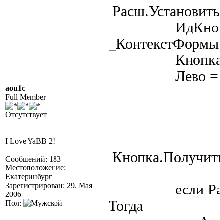
Расш.Установит
ИдКнопк
_КонтекстФормы
Кнопка = Рас
Лево = 0;Вер
aou1c
Full Member
Отсутствует
I Love YaBB 2!
Кнопка.Получить
Сообщений: 183
Местоположение:
Екатеринбург
Зарегистрирован: 29. Мая
если Расш.На
2006
Тогда
Пол: