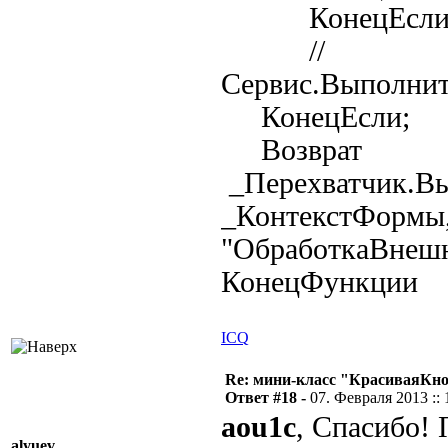
КонецЕсли
//
Сервис.Выполни
КонецЕсли;
Возврат
_Перехватчик.В
_КонтекстФормы
"ОбработкаВнешн
КонецФункции
ICQ
Re: мини-класс "КрасиваяКн
Ответ #18 -
07. Февраля 2013 :: 
aou1c
, Спасибо!
alyuev