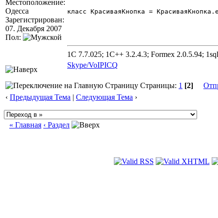
Местоположение:
Одесса
класс КрасиваяКнопка = КрасиваяКнопка.ert:АктивИкс {}	//// Класс для подмены стандартных кнопок на ActiveX кнопки. Заменяю
Зарегистрирован:
07. Декабря 2007
Пол:
1C 7.7.025; 1C++ 3.2.4.3; Formex 2.0.5.94; 1sql
Skype/VoIP
ICQ
Страницы:
1
[2]
Отп
‹
Предыдущая Тема
|
Следующая Тема
›
« Главная
‹ Раздел