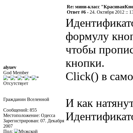
Re: мини-класс "КрасиваяКн
Ответ #6 -
24. Октября 2012 :: 1
Идентификат
формулу кноп
чтобы пропис
кнопки.
alyuev
Click() в сам
God Member
Отсутствует
И как натяну
Гражданин Вселенной
Сообщений: 855
Идентификат
Местоположение: Одесса
Зарегистрирован: 07. Декабря
2007
Пол: