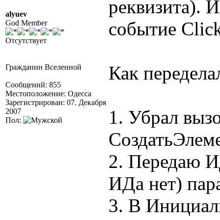
реквизита). 
alyuev
событие Click
God Member
Отсутствует
Как передела
Гражданин Вселенной
Сообщений: 855
Местоположение: Одесса
Зарегистрирован: 07. Декабря
1. Убрал выз
2007
Пол:
СоздатьЭлем
2. Передаю И
ИДа нет) пар
3. В Инициал