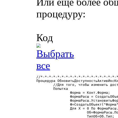
Или ещё более об
процедуру:
Код
//*-*-*-*-*-*-*-*-*-*-*-*-*-*-*-*-*-*-*
Процедура ОбновитьДоступностьАктивИксКн
	//Для того, чтобы изменить доступность КрасивойКнопки нужно сделать вызов этой функции в функции обновления формы

	Попытка

		Форма = Конт.Форма;

		ФормаРасш = СоздатьОбъект("РасширениеФормы");

		ФормаРасш.УстановитьФорму(Форма);

		Ф=СоздатьОбъект("Форма"); Ф.УстановитьФорму(Форма);

		Для Х = 0 По ФормаРасш.КоличествоАтрибутов() - 1 Цикл

			Об=ФормаРасш.ПолучитьАтрибут(Х);

			ТипОб=Об.Тип;
