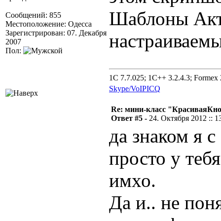
Шаблоны Акт
Сообщений: 855
Местоположение: Одесса
Зарегистрирован: 07. Декабря
настраиваемы
2007
Пол:
1C 7.7.025; 1C++ 3.2.4.3; Formex 2
Skype/VoIP
ICQ
Re: мини-класс "КрасиваяКн
Ответ #5 -
24. Октября 2012 :: 1
да знаком я с
просто у теб
имхо.
Да и.. не пон