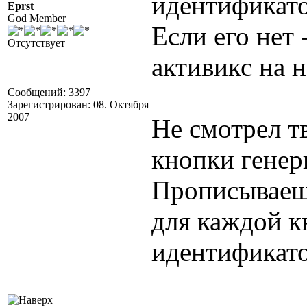
идентификато
Eprst
God Member
Если его нет 
Отсутствует
активикс на н
Сообщений: 3397
Зарегистрирован: 08. Октября
2007
Не смотрел т
кнопки генер
Прописываеш
для каждой к
идентификато