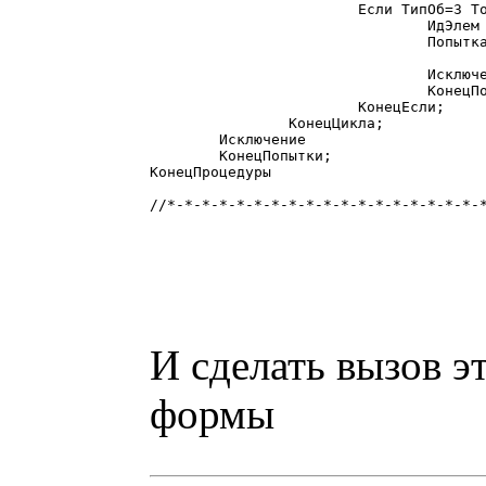
			Если ТипОб=3 Тогда

				ИдЭлем = Об.Идентификатор;

				Попытка

					ОбКнопки = Ф.ПолучитьЭлементУправления(ИдЭлем); ОбКнопки.Доступность = Об.Доступност
				Исключение

				КонецПопытки;

			КонецЕсли;

		КонецЦикла;

	Исключение

	КонецПопытки;

КонецПроцедуры

//*-*-*-*-*-*-*-*-*-*-*-*-*-*-*-*-*-*-*
И сделать вызов 
формы