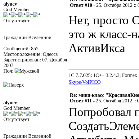
alyuev
Ответ #10 -
25. Октября 2012 :: 
God Member
Нет, просто Cl
Отсутствует
это ж класс-
Гражданин Вселенной
АктивИкса
Сообщений: 855
Местоположение: Одесса
Зарегистрирован: 07. Декабря
2007
Пол:
1C 7.7.025; 1C++ 3.2.4.3; Formex 2
Skype/VoIP
ICQ
Re: мини-класс "КрасиваяКн
Ответ #11 -
25. Октября 2012 :: 
alyuev
Попробовал п
God Member
Отсутствует
СоздатьЭлем
Гражданин Вселенной