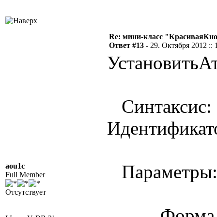
Re: мини-класс "КрасиваяКн
Ответ #13 -
29. Октября 2012 :: 
УстановитьАт
Синтаксис: 
Идентификат
Параметры
aou1c
Full Member
Отсутствует
Форма - ти