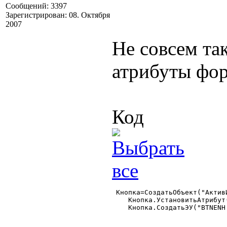
Сообщений: 3397
Зарегистрирован: 08. Октября
2007
Не совсем та
атрибуты фор
Код
 Кнопка=СоздатьОбъект("АктивИ
    Кнопка.УстановитьАтрибут
    Кнопка.СоздатьЭУ("BTNENH.