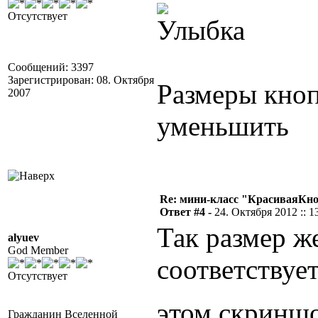
Отсутствует
Сообщений: 3397
Зарегистрирован: 08. Октября
Размеры кно
2007
уменьшить
Re: мини-класс "КрасиваяКн
Ответ #4 -
24. Октября 2012 :: 1
Так размер ж
alyuev
God Member
соответствуе
Отсутствует
этом скринш
Гражданин Вселенной