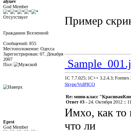
alyuev
God Member
Пример скрин
Отсутствует
Гражданин Вселенной
Сообщений: 855
Местоположение: Одесса
Зарегистрирован: 07. Декабря
2007
Sample_001.
Пол:
1C 7.7.025; 1C++ 3.2.4.3; Formex 2
Skype/VoIP
ICQ
Re: мини-класс "КрасиваяКн
Ответ #3 -
24. Октября 2012 :: 1
Имхо, как то 
Eprst
что ли
God Member