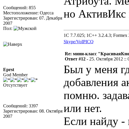
Атрибута. Мет
Сообщений: 855
но АктивИкс 
Местоположение: Одесса
Зарегистрирован: 07. Декабря
2007
Пол:
1C 7.7.025; 1C++ 3.2.4.3; Formex 2
Skype/VoIP
ICQ
Re: мини-класс "КрасиваяКн
Ответ #12 -
25. Октября 2012 :: 
Был у меня г
Eprst
God Member
добавления а
Отсутствует
помню. задав
или нет.
Сообщений: 3397
Зарегистрирован: 08. Октября
2007
Если найду -