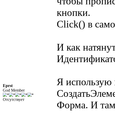
чтобы пропис
кнопки.
Click() в сам
И как натяну
Идентификат
Я использую 
Eprst
СоздатьЭлеме
God Member
Отсутствует
Форма. И там