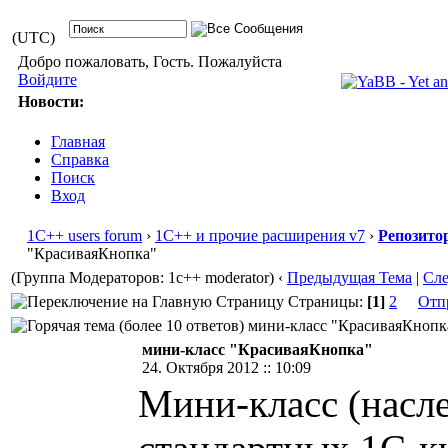
(UTC)
Добро пожаловать, Гость. Пожалуйста
Войдите
Новости:
Главная
Справка
Поиск
Вход
1С++ users forum
›
1С++ и прочие расширения v7
›
Репозито
"КрасиваяКнопка"
(Группа Модераторов: 1c++ moderator)
‹
Предыдущая Тема
|
Сл
Страницы:
[1]
2
Отп
мини-класс "КрасиваяКнопка"
мини-класс "КрасиваяКнопка"
24. Октября 2012 :: 10:09
Мини-класс (насл