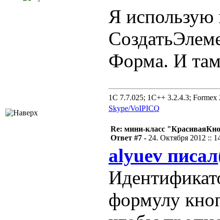
Я использую 
СоздатьЭлеме
Форма. И там
1C 7.7.025; 1C++ 3.2.4.3; Formex 2
Skype/VoIP
ICQ
Re: мини-класс "КрасиваяКн
Ответ #7 -
24. Октября 2012 :: 1
alyuev писал
Идентификат
формулу кноп