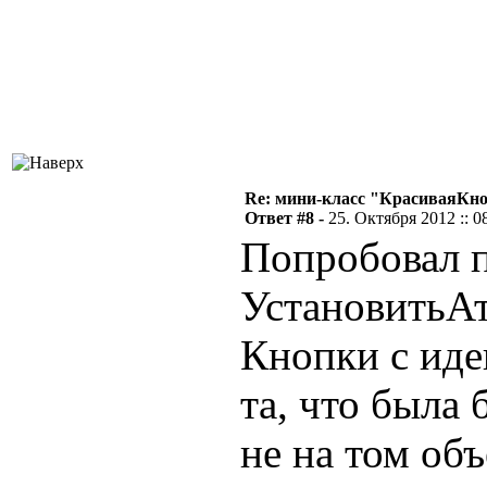
Re: мини-класс "КрасиваяКн
Ответ #8 -
25. Октября 2012 :: 0
Попробовал п
УстановитьАт
Кнопки c иде
та, что была 
не на том объ