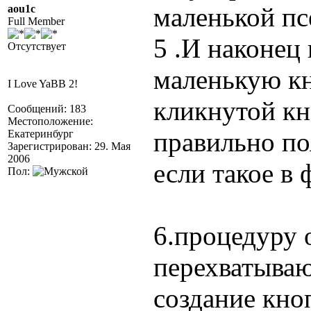
маленькой пс
aou1c
Full Member
5 .И наконец 
Отсутствует
маленькую кн
I Love YaBB 2!
кликнутой кн
Сообщений: 183
Местоположение:
правильно п
Екатеринбург
Зарегистрирован: 29. Мая
2006
если такое в 
Пол:
6.процедуру 
перехватываю
создание кно