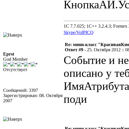
КнопкаАИ.Ус
1C 7.7.025; 1C++ 3.2.4.3; Formex 2
Skype/VoIP
ICQ
Re: мини-класс "КрасиваяКн
Ответ #9 -
25. Октября 2012 :: 0
Eprst
Событие и не
God Member
описано у теб
Отсутствует
ИмяАтрибута_
Сообщений: 3397
поди
Зарегистрирован: 08. Октября
2007
Re: мини-класс "КрасиваяКн