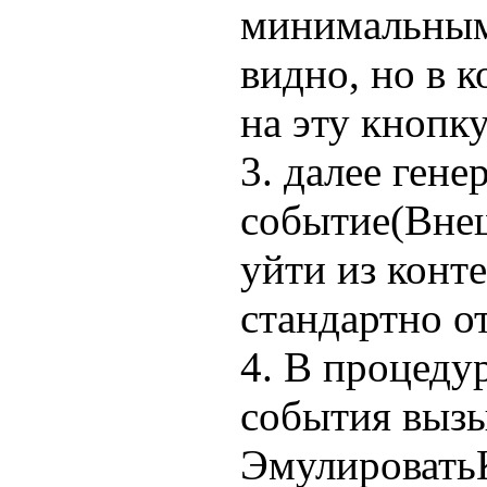
минимальным
видно, но в 
на эту кнопк
3. далее ген
событие(Внеш
уйти из конт
стандартно о
4. В процеду
события выз
ЭмулироватьК