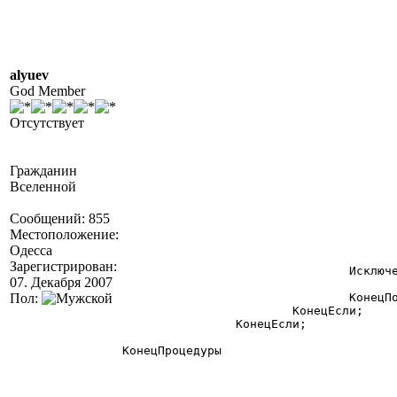
					|
					|Процедура "+ИмяПроц+"()
					//|	Сообщить(""Создали кнопку"")
					|	Ф=СоздатьОбъект(""Форма""); Ф.УстановитьФорму(Форма)
					|	"+ИмяПерем+"=СоздатьОбъект(""КрасиваяКнопка"")
					|	Ф.СоздатьЭлементУправления("+ИмяПерем+","""+ИдОб+""")
alyuev
					|	и+""");";
God Member
					Если ПустаяСтрока(Формула)=0 Тогд
						ТекстМодуля=ТекстМо
Отсутствует
					|	"+ИмяПерем+".ФормулаКнопки="""+Формула+"""
					|";
					КонецЕсли;
					ТекстМодуля=ТекстМодуля+"
Гражданин
					|КонецПроцедуры
Вселенной
					|
					|"+ИмяПроц+"();
Сообщений: 855
					|";
					л_ВМ.УстановитьМодуль(ТекстМодуля)
Местоположение:
					л_ВМ.НазначитьКонтекст(Конт)
Одесса
					л_ВМ.КомпилироватьИВыполнитьМодуль()
Зарегистрирован:
				Исключение

07. Декабря 2007
					//Сообщить(ОписаниеОшибки())
Пол:
				КонецПопытки;

			КонецЕсли;

		КонецЕсли;

КонецПроцедуры 
