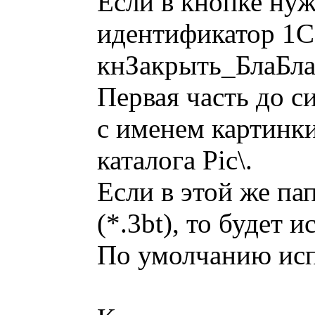
Если в кнопке нуж
идентификатор 1С
кнЗакрыть_БлаБлаБ
Первая часть до с
с именем картинки
каталога Pic\.
Если в этой же п
(*.3bt), то будет 
По умолчанию исп