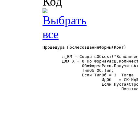
Код
Процедура ПослеСозданияФормы(Конт)

	л_ВМ = СоздатьОбъект("ВыполняемыйМодуль");

	Для Х = 0 По ФормаРасш.КоличествоАтрибутов() - 1 Цикл

		Об=ФормаРасш.ПолучитьАтрибут(Х);

		ТипОб=Об.Тип;

		Если ТипОб = 3  Тогда

			ИдОб   = СК(ИдЭлем);

			Если ПустаяСтрока(ИдОб)=0 Тогда

				Попытка

					Опис 	  = СтрЗаменить(Об.Описание,РазделительСтрок,"|")
					ПозПроб   = Найти(ИдОб,"_"); ПозПроб = ?(ПозПроб=0,СтрДлина(ИдОб),ПозПроб-1
					Настройки = Лев(ИдОб,ПозПроб)
					Формула   = Об.Формула;
					Формула   = СтрЗаменить(Формула,"""","""""")
					ИмяПроц   = "НоваяКнопка_"+ИдОб
					ИмяПерем  = "Кн"+ИдОб;
					ТекстМодуля = "
					|Перем "+ИмяПерем+";