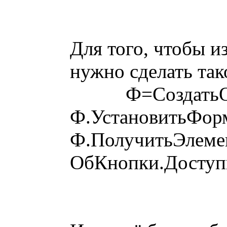
Для того, чтобы 
нужно сделать так
Ф=СоздатьОбъе
Ф.УстановитьФор
Ф.ПолучитьЭлемен
ОбКнопки.Доступн