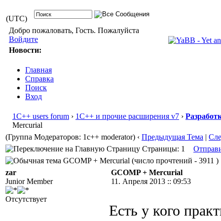
(UTC)
Добро пожаловать, Гость. Пожалуйста
Войдите
Новости:
Главная
Справка
Поиск
Вход
1С++ users forum
›
1С++ и прочие расширения v7
›
Разработ
Mercurial
(Группа Модераторов: 1c++ moderator)
‹
Предыдущая Тема
|
Сл
Страницы: 1
Отправ
GCOMP + Mercurial (число прочтений - 3911 )
zar
GCOMP + Mercurial
Junior Member
11. Апреля 2013 :: 09:53
Отсутствует
Есть у кого прак