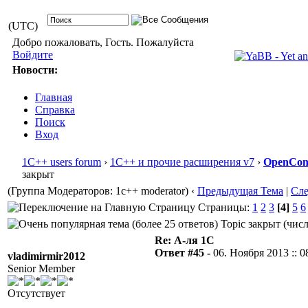
(UTC)
Добро пожаловать, Гость. Пожалуйста
Войдите
Новости:
Главная
Справка
Поиск
Вход
1С++ users forum
›
1С++ и прочие расширения v7
›
OpenConf
закрыт
(Группа Модераторов: 1c++ moderator)
‹
Предыдущая Тема
|
Сл
Страницы:
1
2
3
[4]
5
6
Topic закрыт (числ
Re: А-ля 1С
Ответ #45 -
06. Ноября 2013 :: 0
vladimirmir2012
Senior Member
Отсутствует