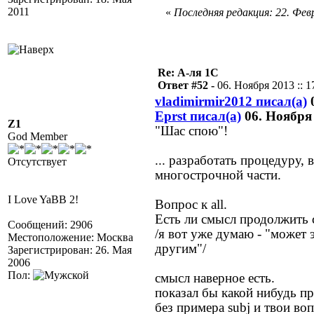
2011
«
Последняя редакция: 22. Февр
Re: А-ля 1С
Ответ #52 -
06. Ноября 2013 :: 1
vladimirmir2012 писал(а)
0
Eprst писал(а)
06. Ноября 
Z1
"Шас спою"!
God Member
... разработать процедуру
Отсутствует
многострочной части.
I Love YaBB 2!
Вопрос к all.
Есть ли смысл продолжить 
Сообщений: 2906
/я вот уже думаю - "может 
Местоположение: Москва
другим"/
Зарегистрирован: 26. Мая
2006
Пол:
смысл наверное есть.
показал бы какой нибудь п
без примера subj и твои в