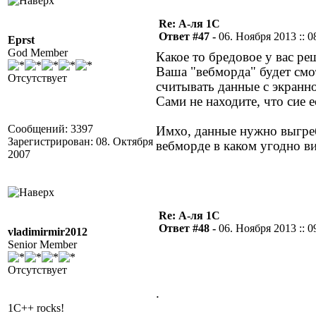
Re: А-ля 1С
Ответ #47 -
06. Ноября 2013 :: 0
Eprst
God Member
Какое то бредовое у вас ре
Ваша "вебморда" будет смот
Отсутствует
считывать данные с экранн
Сами не находите, что сие е
Сообщений: 3397
Имхо, данные нужно выгреб
Зарегистрирован: 08. Октября
вебморде в каком угодно ви
2007
Re: А-ля 1С
Ответ #48 -
06. Ноября 2013 :: 0
vladimirmir2012
Senior Member
Отсутствует
.
1C++ rocks!