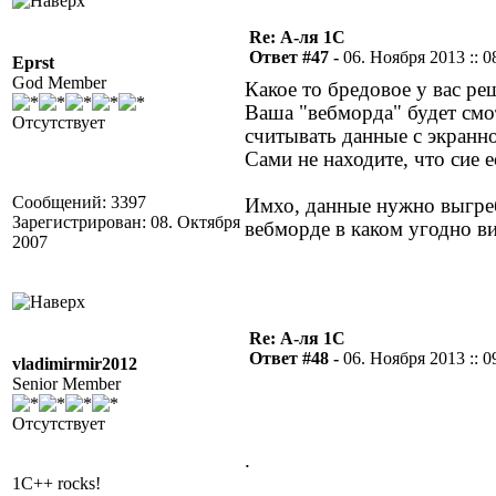
Re: А-ля 1С
Ответ #47 -
06. Ноября 2013 :: 0
Eprst
God Member
Какое то бредовое у вас ре
Ваша "вебморда" будет смот
Отсутствует
считывать данные с экранн
Сами не находите, что сие е
Сообщений: 3397
Имхо, данные нужно выгреб
Зарегистрирован: 08. Октября
вебморде в каком угодно ви
2007
Re: А-ля 1С
Ответ #48 -
06. Ноября 2013 :: 0
vladimirmir2012
Senior Member
Отсутствует
.
1C++ rocks!