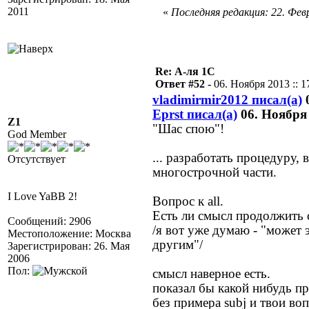
2011
«
Последняя редакция: 22. Февр
Re: А-ля 1С
Ответ #52 -
06. Ноября 2013 :: 1
vladimirmir2012 писал(а)
0
Eprst писал(а)
06. Ноября 
Z1
"Шас спою"!
God Member
... разработать процедуру
Отсутствует
многострочной части.
I Love YaBB 2!
Вопрос к all.
Есть ли смысл продолжить 
Сообщений: 2906
/я вот уже думаю - "может 
Местоположение: Москва
другим"/
Зарегистрирован: 26. Мая
2006
Пол:
смысл наверное есть.
показал бы какой нибудь п
без примера subj и твои в