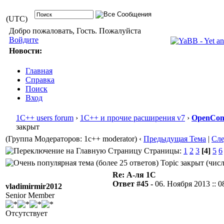
(UTC)
Добро пожаловать, Гость. Пожалуйста
Войдите
Новости:
Главная
Справка
Поиск
Вход
1С++ users forum
›
1С++ и прочие расширения v7
›
OpenConf
закрыт
(Группа Модераторов: 1c++ moderator)
‹
Предыдущая Тема
|
Сл
Страницы:
1
2
3
[4]
5
6
Topic закрыт (числ
Re: А-ля 1С
Ответ #45 -
06. Ноября 2013 :: 0
vladimirmir2012
Senior Member
Отсутствует