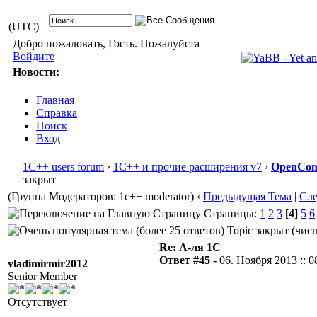
(UTC)
Добро пожаловать, Гость. Пожалуйста
Войдите
Новости:
Главная
Справка
Поиск
Вход
1С++ users forum
›
1С++ и прочие расширения v7
›
OpenConf
закрыт
(Группа Модераторов: 1c++ moderator)
‹
Предыдущая Тема
|
Сл
Страницы:
1
2
3
[4]
5
6
Topic закрыт (числ
Re: А-ля 1С
Ответ #45 -
06. Ноября 2013 :: 0
vladimirmir2012
Senior Member
Отсутствует