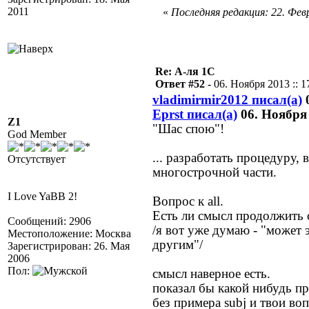
2011
«
Последняя редакция: 22. Февр
Re: А-ля 1С
Ответ #52 -
06. Ноября 2013 :: 1
vladimirmir2012 писал(а)
0
Eprst писал(а)
06. Ноября 
Z1
"Шас спою"!
God Member
... разработать процедуру
Отсутствует
многострочной части.
I Love YaBB 2!
Вопрос к all.
Есть ли смысл продолжить 
Сообщений: 2906
/я вот уже думаю - "может 
Местоположение: Москва
другим"/
Зарегистрирован: 26. Мая
2006
Пол:
смысл наверное есть.
показал бы какой нибудь п
без примера subj и твои в