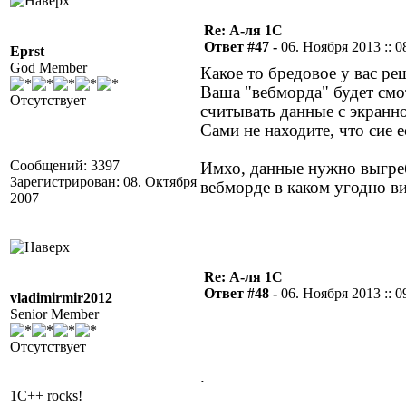
Re: А-ля 1С
Ответ #47 -
06. Ноября 2013 :: 0
Eprst
God Member
Какое то бредовое у вас ре
Ваша "вебморда" будет смот
Отсутствует
считывать данные с экранн
Сами не находите, что сие е
Сообщений: 3397
Имхо, данные нужно выгреб
Зарегистрирован: 08. Октября
вебморде в каком угодно ви
2007
Re: А-ля 1С
Ответ #48 -
06. Ноября 2013 :: 0
vladimirmir2012
Senior Member
Отсутствует
.
1C++ rocks!