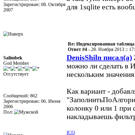
Зарегистрирован: 08. Октября
для 1sqlite есть воо
2007
Re: Индексированная таблица
Ответ #4 -
28. Ноября 2013 :: 17
DenisShiln писал(а)
Salimbek
God Member
можно ли сделать в 
нескольким значения
Отсутствует
Как вариант - добав
Сообщений: 862
"ЗаполнитьПоАлгорит
Зарегистрирован: 06. Июня
2006
колонку 0 или 1 при 
Пол:
накладываешь фильт
ICQ