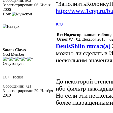
Сообщений: 862
"ЗаполнитьКолонкуП
Зарегистрирован: 06. Июня
2006
http://www.1cpp.ru/b
Пол:
ICQ
Re: Индексированная таблица
Ответ #7 -
02. Декабря 2013 :: 0
DenisShiln писал(а)
Satans Claws
можно ли сделать в 
God Member
нескольким значения
Отсутствует
1C++ rocks!
До некоторой степен
Сообщений: 721
ибо фильтр накладыв
Зарегистрирован: 29. Ноября
Но если эти нескольк
2010
более извращенными