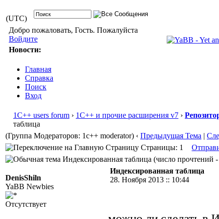
(UTC)
Добро пожаловать, Гость. Пожалуйста
Войдите
Новости:
Главная
Справка
Поиск
Вход
1С++ users forum
›
1С++ и прочие расширения v7
›
Репозито
таблица
(Группа Модераторов: 1c++ moderator)
‹
Предыдущая Тема
|
Сл
Страницы: 1
Отправ
Индексированная таблица (число прочтений - 
Индексированная таблица
DenisShiln
28. Ноября 2013 :: 10:44
YaBB Newbies
Отсутствует
можно ли сделать в 