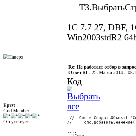
ТЗ.ВыбратьСтр
1С 7.7 27, DBF, 1С
Win2003stdR2 64b
Re: Не работает отбор в запросе
Ответ #1 -
25. Марта 2014 :: 08:
Код
Eprst
God Member
 //  Спс = СоздатьОбъект( "Сп
Отсутствует
//     спс.ДобавитьЗначение(
.....

  |From
