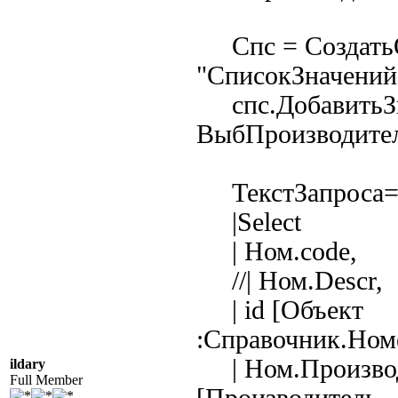
Спс = Создать
"СписокЗначений"
спс.ДобавитьЗн
ВыбПроизводител
ТекстЗапроса=
|Select
| Ном.code,
//| Ном.Descr,
| id [Объект
:Справочник.Ном
| Ном.Произво
ildary
Full Member