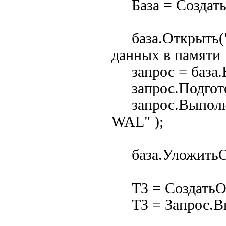
База = СоздатьО
база.Открыть(":
данных в памяти
запрос = база.Н
запрос.Подготов
запрос.Выполни
WAL" );
база.УложитьО
ТЗ = СоздатьОбъ
ТЗ = Запрос.Вып