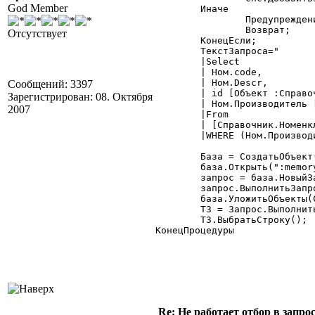
God Member
	Иначе

		Предупреждение("Пнх, Альфредо!");

		Возврат;

Отсутствует
	КонецЕсли;

	ТекстЗапроса="

	|Select

	| Ном.code,

	| Ном.Descr,

Сообщений: 3397
	| id [Объект :Справочник.Номенклатура],

Зарегистрирован: 08. Октября
	| Ном.Производитель [Производитель :Справочник.Производители]

2007
	|From

	| [Справочник.Номенклатура] Ном

	|WHERE (Ном.Производитель IN (SELECT val FROM Спс))";

	База = СоздатьОбъект( "SQLiteBase" );

	база.Открыть(":memory:"); // Откроем пустую базу данных в памяти

	запрос = база.НовыйЗапрос();

	запрос.ВыполнитьЗапрос("PRAGMA journal_mode = WAL");

	база.УложитьОбъекты(Спс,"Спс",0,"Производители");

	ТЗ = Запрос.ВыполнитьЗапрос(ТекстЗапроса);

	ТЗ.ВыбратьСтроку();

КонецПроцедуры 

Re: Не работает отбор в запросе