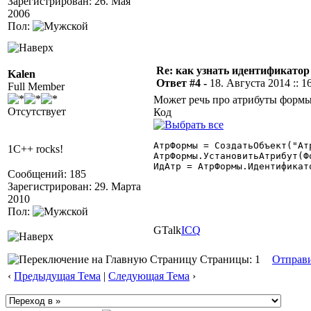
Зарегистрирован: 26. Мая
2006
Пол:
Re: как узнать идентификато
Kalen
Ответ #4 -
18. Августа 2014 :: 1
Full Member
Может речь про атрибуты формы?
Отсутствует
Код
АтрФормы = СоздатьОбъект("Атр
1C++ rocks!
АтрФормы.УстановитьАтрибут(Фо
ИдАтр = АтрФормы.Идентификато
Сообщений: 185
Зарегистрирован: 29. Марта
2010
Пол:
GTalk
ICQ
Страницы: 1
Отправ
‹
Предыдущая Тема
|
Следующая Тема
›