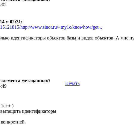
6:02
4 :: 02:31:
315121815/http://www.sinor.ru/~my1c/knowhow/get...
олько идентификаторы объектов базы и видов объектов. А мне
р элемента метаданных?
Печать
6:49
 1с++ )
о вытащить идентефикаторы
 конкретней.