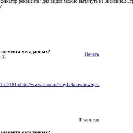
ификатор реквизита? для видов можно вытянуть из ЗначениеВСтр
?
р элемента метаданных?
Печать
2:31
315121815/http://www.sinor.ru/~my1c/knowhow/get...
IP записан
р элемента метаданных?