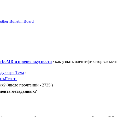
urboMD и прочие вкусности
› как узнать идентификатор элемен
едующая Тема
›
ить
Печать
х? (число прочтений - 2735 )
емента метаданных?