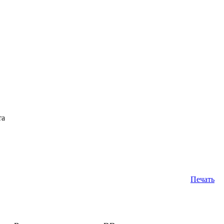
та
Печать