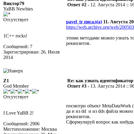
Виктор79
Ответ #2 -
12. Августа 2014 :: 1
YaBB Newbies
Отсутствует
pavel_tr писал(а)
11. Августа 201
https://web.archive.org/web/20050
1C++ rocks!
этими методами можно узнать т
реквизитов.
Сообщений: 7
Зарегистрирован: 26. Июля
2014
Z1
Re: как узнать идентификато
God Member
Ответ #3 -
13. Августа 2014 :: 0
Отсутствует
посмотри объект MetaDataWork (
да и из dd и из dds файла можн
I Love YaBB 2!
реквизитов.
Сформулируй вопрос как нибудь
Сообщений: 2906
Местоположение: Москва