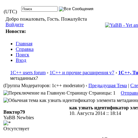
(UTC)
Добро пожаловать, Гость. Пожалуйста
Войдите
Новости:
Главная
Справка
Поиск
Вход
1С++ users forum
›
1С++ и прочие расширения v7
›
1С++, T
метаданных?
(Группа Модераторов: 1c++ moderator)
‹
Предыдущая Тема
|
Сл
Страницы: 1
Отправ
как узнать идентификатор элемента метаданны
как узнать идентификатор эл
Виктор79
10. Августа 2014 :: 18:14
YaBB Newbies
Отсутствует