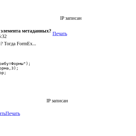
IP записан
р элемента метаданных?
Печать
6:32
 Тогда FormEx...
ибутФормы");

рма,3);

р;

IP записан
ить
Печать