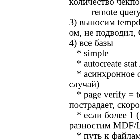
количество чекпо
remote query 
3) выносим tempd
ом, не подводил,
4) все базы
* simple
* autocreate stat /
* асинхронное об
случай)
* page verify = t
пострадает, скор
* если более 1 (
разностим MDF/L
* путь к файлам