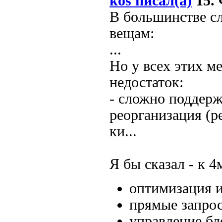
kos писал(а)
15. 
В большинстве сл
вещам:
...
Но у всех этих м
недостаток:
- сложно поддерж
реорганизация (р
ки...
Я бы сказал - к 4
оптимизация и
прямые запро
управление бл