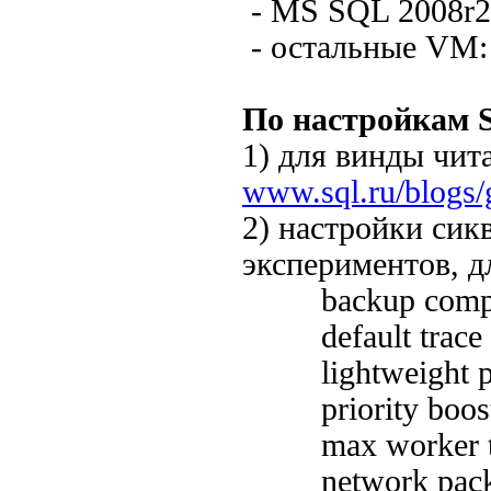
- MS SQL 2008r2
- остальные VM: 
По настройкам 
1) для винды чита
www.sql.ru/blogs/
2) настройки сикв
экспериментов, дл
backup compre
default trace
lightweight 
priority boo
max worker t
network packe