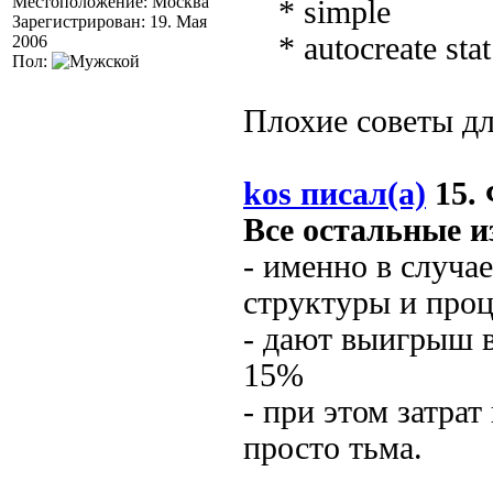
Местоположение: Москва
* simple
Зарегистрирован: 19. Мая
* autocreate stat 
2006
Пол:
Плохие советы дл
kos писал(а)
15. 
Все остальные и
- именно в случа
структуры и про
- дают выигрыш 
15%
- при этом затра
просто тьма.