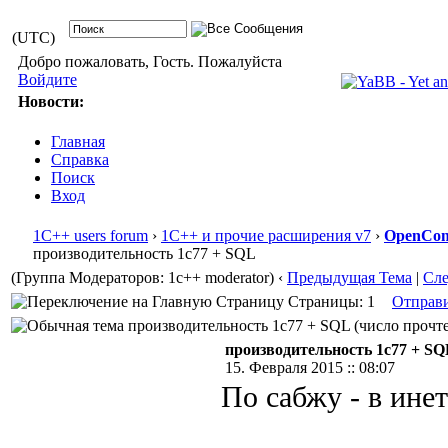
(UTC)
Добро пожаловать, Гость. Пожалуйста
Войдите
Новости:
Главная
Справка
Поиск
Вход
1С++ users forum
›
1С++ и прочие расширения v7
›
OpenConf
производительность 1c77 + SQL
(Группа Модераторов: 1c++ moderator)
‹
Предыдущая Тема
|
Сл
Страницы: 1
Отправ
производительность 1c77 + SQL (число прочте
производительность 1c77 + S
15. Февраля 2015 :: 08:07
По сабжу - в ине