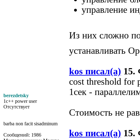
управление ин
Из них сложно по
устанавливать O
kos писал(а)
15. 
cost threshold fo
1сек - параллелим
berezdetsky
1c++ power user
Отсутствует
Стоимость не ра
barba non facit sisadminum
kos писал(а)
15. 
Сообщений: 1986