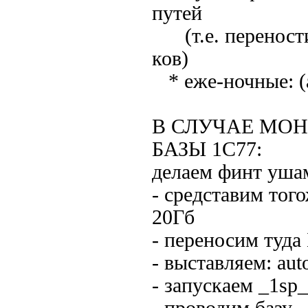
путей
(т.е. перености
ков)
* еже-ночные: (а)
В СЛУЧАЕ МО
БАЗЫ 1С77:
делаем финт уша
- средставим тог
20Гб
- переносим туда 
- выставляем: auto
- запускаем _1sp_