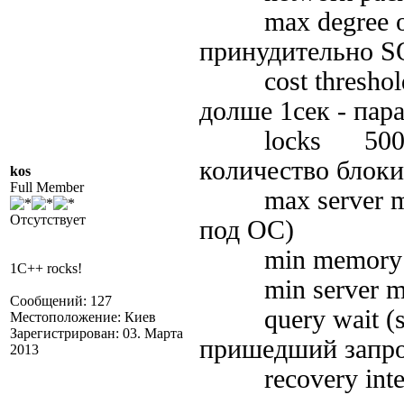
max degree of 
принудительно SQ
cost threshold 
долше 1сек - пар
locks 50000 (
количество блоки
kos
Full Member
max server mem
Отсутствует
под ОС)
min memory p
1C++ rocks!
min server m
Сообщений: 127
query wait (s)
Местоположение: Киев
Зарегистрирован: 03. Марта
пришедший запрос
2013
recovery inter