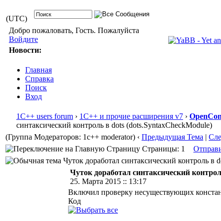
(UTC)
Добро пожаловать, Гость. Пожалуйста
Войдите
Новости:
Главная
Справка
Поиск
Вход
1С++ users forum
›
1С++ и прочие расширения v7
›
OpenConf
синтаксический контроль в dots (dots.SyntaxCheckModule)
(Группа Модераторов: 1c++ moderator)
‹
Предыдущая Тема
|
Сл
Страницы: 1
Отправ
Чуток доработал синтаксический контроль в do
Чуток доработал синтаксический контроль
25. Марта 2015 :: 13:17
Включил проверку несуществующих констан
Код