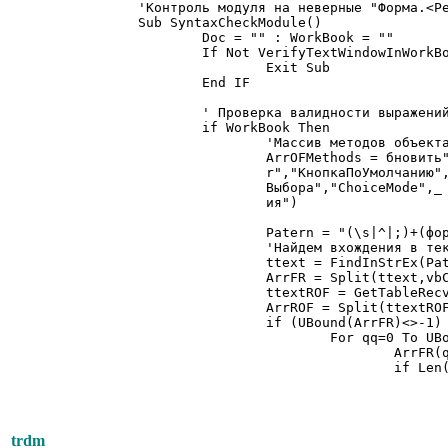
'Контроль модуля на неверные "Форма.<Ре
Sub SyntaxCheckModule()

	Doc = "" : WorkBook = ""

	If Not VerifyTextWindowInWorkBook(Doc,WorkBook) Then

		Exit Sub

	End IF

	' Проверка валидности выражений Форма.\

	if WorkBook Then

		'Массив методов объекта "Форма". Их надо исключить из проверки...

		ArrOFMethods = бновить","Refresh","ИспользоватьЗакладки","TabCtrlState",_

		r","КнопкаПоУмолчанию","DefButton",_

		Выбора","ChoiceMode",_

		ия")

		Patern = "(\s|^|;)+(форма|Form)+\s*\.+[" & cnstRExWORD & "]+"

		'Найдем вхождения в текст "Форма.Реквизит

		ttext = FindInStrEx(Patern, Doc.text)

		ArrFR = Split(ttext,vbCrLf)

		ttextROF = GetTableRecvFromForms(0,FALSE)

		ArrROF = Split(ttextROF,vbCrLf)

		if (UBound(ArrFR)<>-1) And (UBound(ArrROF)<>-1) Then

			For qq=0 To UBound(ArrFR)

				ArrFR(qq) = ReplaceEX(ArrFR(qq), Array(" ","",";","", vbcr,"",vbTab,""))

				if Len(ArrFR(qq))>0 Then

					Arr = Split(ArrFR(qq),".")
					if UBound(Arr)=1 Then
						IsFind = F
						if Not FindInArray(Arr(1),ArrOFMeth
trdm
							For qq2=0 To UBou