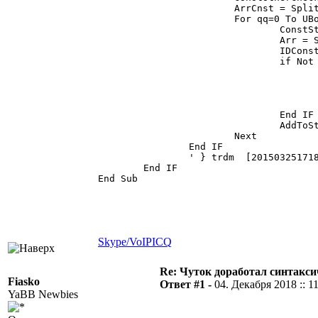
			ArrCnst = Split(StrConstAllLC,vbCrLf)

			For qq=0 To UBound(ArrFR)

				ConstStr = ArrFR(qq)

				Arr = Split(ConstStr,".")

				IDConst = LCase(Arr(1))

				if Not FindInArray(IDConst, ArrCnst) Then

					UgeEst = split(ConstOtherCheck,vbCrLf
					if Not FindInArray(IDConst, UgeEst) The
						Message "Некоректное выражение: """ + ConstS
					End IF
				End IF

				AddToStringUni ConstOtherCheck,IDConst,vbCrLf

			Next

		End IF

		' } trdm  [201503251718]

	End IF

End Sub

Skype/VoIP
ICQ
Re: Чуток доработал синтакси
Fiasko
Ответ #1 -
04. Декабря 2018 :: 1
YaBB Newbies