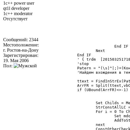
1c++ power user
								if UCase(Arr(1)) = UCa
									IsF
qt1l developer
									
1c++ moderator
								E
Отсутствует
							N
							If Not IsF
								Message "Некоректное выражение
							En
						End 
Сообщений: 2344
					End IF
Местоположение:
				End IF

г. Ростов-на-Дону
			Next

Зарегистрирован:
		End IF

		' { trdm  [201503251718]

19. Мая 2006
		'stop

Пол:
		Patern = "(\s|^|;)+(Константа|Const)+\s*\.+[" & cnstRExWORD & "]+"

		'Найдем вхождения в текст "Константа.Идентификатор и проверим каких нет в конфе

		ttext = FindInStrEx(Patern, Doc.text)

		ArrFR = Split(ttext,vbCrLf)

		if (UBound(ArrFR)<>-1) Then

			Set Childs = MetaData.TaskDef.Childs(CStr("Константа"))

			StrConstAllLC = ""

			For i = 0 To Childs.Count - 1

				Set mdo = Childs(i)

				AddToString StrConstAllLC, LCase(mdo.Name), vbCrLf

			next

			ConstOtherCheck = ""
