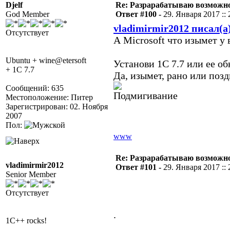
Djelf
Re: Разрарабатываю возможно
God Member
Ответ #100 -
29. Января 2017 :: 
vladimirmir2012 писал(а
Отсутствует
А Microsoft что изымет у
Ubuntu + wine@etersoft
Установи 1С 7.7 или ее об
+ 1C 7.7
Да, изымет, рано или позд
Сообщений: 635
Местоположение: Питер
Зарегистрирован: 02. Ноября
2007
Пол:
www
Re: Разрарабатываю возможно
vladimirmir2012
Ответ #101 -
29. Января 2017 :: 
Senior Member
Отсутствует
.
1C++ rocks!