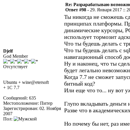
Re: Разрарабатываю возможно
Ответ #98 -
29. Января 2017 :: 2
Ты никогда не сможешь сд
принципах платформы. Пр
динамические курсоры, PG
использует тормозит адск
Что ты будешь делать с т
Что ты будешь делать с s
Djelf
God Member
навигационный способ дос
Ну и наконец, что ты сдел
Отсутствует
будет легально невозможн
Когда 7.7 не сможет запус
Ubuntu + wine@etersoft
битный код?
+ 1C 7.7
Или еще что то... ну вот
Сообщений: 635
Глупо вкладывать деньги 
Местоположение: Питер
Зарегистрирован: 02. Ноября
Разве что в академических
2007
Пол:
Но почему бы нет, раз име