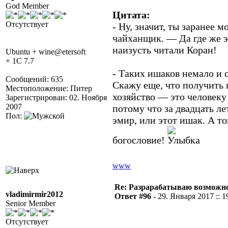
God Member
Цитата:
Отсутствует
- Ну, значит, ты заранее
чайханщик. — Да где же э
наизусть читали Коран!
Ubuntu + wine@etersoft
+ 1C 7.7
- Таких ишаков немало и 
Сообщений: 635
Скажу еще, что получить 
Местоположение: Питер
хозяйство — это человеку
Зарегистрирован: 02. Ноября
2007
потому что за двадцать ле
Пол:
эмир, или этот ишак. А то
богословие!
www
Re: Разрарабатываю возможно
vladimirmir2012
Ответ #96 -
29. Января 2017 :: 1
Senior Member
Отсутствует