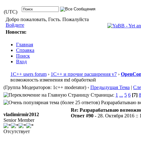
(UTC)
Добро пожаловать, Гость. Пожалуйста
Войдите
Новости:
Главная
Справка
Поиск
Вход
1С++ users forum
›
1С++ и прочие расширения v7
›
OpenConf
возможность изменения md обработкой
(Группа Модераторов: 1c++ moderator)
‹
Предыдущая Тема
|
Сл
Страницы:
1
...
5
6
[7]
Разрарабатываю во
Re: Разрарабатываю возможно
vladimirmir2012
Ответ #90 -
28. Октября 2016 :: 
Senior Member
Отсутствует