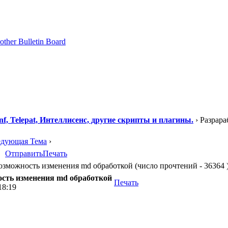
f, Telepat, Интеллисенс, другие скрипты и плагины.
› Разрар
едующая Тема
›
Отправить
Печать
зможность изменения md обработкой (число прочтений - 36364 
сть изменения md обработкой
Печать
18:19