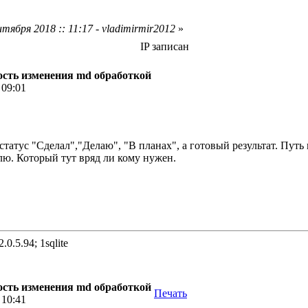
тября 2018 :: 11:17 - vladimirmir2012
»
IP записан
сть изменения md обработкой
 09:01
статус "Сделал","Делаю", "В планах", а готовый результат. Путь
елю. Который тут вряд ли кому нужен.
.0.5.94; 1sqlite
сть изменения md обработкой
Печать
 10:41