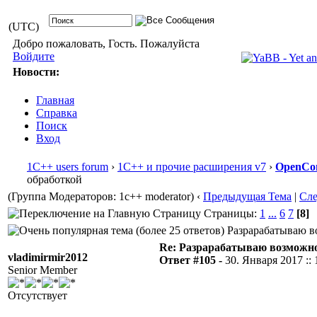
(UTC)
Добро пожаловать, Гость. Пожалуйста
Войдите
Новости:
Главная
Справка
Поиск
Вход
1С++ users forum
›
1С++ и прочие расширения v7
›
OpenCon
обработкой
(Группа Модераторов: 1c++ moderator)
‹
Предыдущая Тема
|
Сл
Страницы:
1
...
6
7
[8]
Разрарабатываю во
Re: Разрарабатываю возможно
vladimirmir2012
Ответ #105 -
30. Января 2017 :: 
Senior Member
Отсутствует