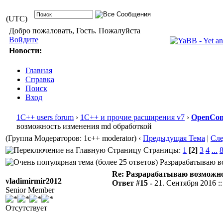
(UTC)
Добро пожаловать, Гость. Пожалуйста
Войдите
Новости:
Главная
Справка
Поиск
Вход
1С++ users forum
›
1С++ и прочие расширения v7
›
OpenConf
возможность изменения md обработкой
(Группа Модераторов: 1c++ moderator)
‹
Предыдущая Тема
|
Сл
Страницы:
1
[2]
3
4
...
Разрарабатываю во
Re: Разрарабатываю возможно
vladimirmir2012
Ответ #15 -
21. Сентября 2016 ::
Senior Member
Отсутствует