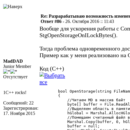
Re: Разрарабатываю возможность измене
Ответ #86 -
26. Октября 2016 :: 11:43
Вообще для ускорения работы с Co
StgOpenStorageOnILockBytes().
Тогда проблема одновременного дос
Пример как у меня реализовано на 
MadDAD
Junior Member
Код (C++)
Отсутствует
        bool OpenStorage(string FileNam
1C++ rocks!
        {

            //Читаем MD в массив байт

Сообщений: 22
            byte[] buffer = File.ReadAl
Зарегистрирован:
            //Выделяем область в памяти
17. Ноября 2015
            hGlobal = Marshal.AllocHGlo
            //Помещаем считанный файл в
            Marshal.Copy(buffer, 0, hGl
            buffer = null;
