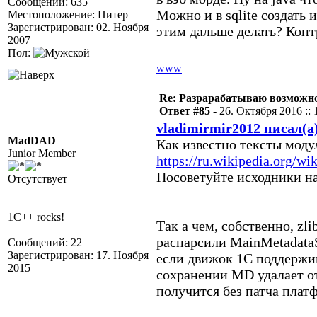
Сообщений: 635
Можно и в sqlite создать и
Местоположение: Питер
Зарегистрирован: 02. Ноября
этим дальше делать? Конт
2007
Пол:
www
Re: Разрарабатываю возможно
Ответ #85 -
26. Октября 2016 :: 
vladimirmir2012 писал(а
MadDAD
Как известно тексты мод
Junior Member
https://ru.wikipedia.org/wi
Посоветуйте исходники н
Отсутствует
1C++ rocks!
Так а чем, собственно, zl
распарсили MainMetadataS
Сообщений: 22
Зарегистрирован: 17. Ноября
если движок 1С поддержив
2015
сохранении MD удалает от
получится без патча плат