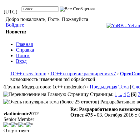
(UTC)
Добро пожаловать, Гость. Пожалуйста
Войдите
Новости:
Главная
Справка
Поиск
Вход
1С++ users forum
›
1С++ и прочие расширения v7
›
OpenConf
возможность изменения md обработкой
(Группа Модераторов: 1c++ moderator)
‹
Предыдущая Тема
|
Сл
Страницы:
1
...
4
5
[6]
Разрарабатываю во
Re: Разрарабатываю возможно
vladimirmir2012
Ответ #75 -
03. Октября 2016 :: 
Senior Member
Отсутствует