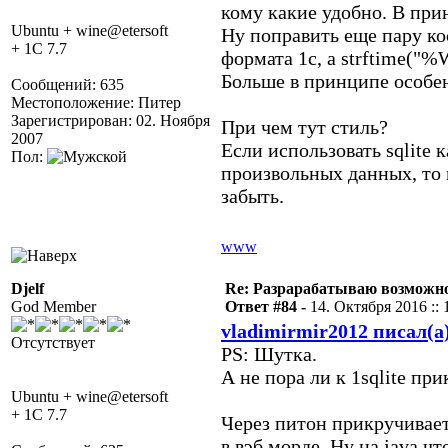
кому какие удобно. В прин
Ubuntu + wine@etersoft
Ну поправить еще пару ко
+ 1C 7.7
формата 1с, а strftime("%W
Больше в принципе особенн
Сообщений: 635
Местоположение: Питер
Зарегистрирован: 02. Ноября
При чем тут стиль?
2007
Если использовать sqlite
Пол:
произвольных данных, то в
забыть.
www
Djelf
Re: Разрарабатываю возможно
God Member
Ответ #84 -
14. Октября 2016 :: 
vladimirmir2012 писал(а
Отсутствует
PS: Шутка.
А не пора ли к 1sqlite п
Ubuntu + wine@etersoft
+ 1C 7.7
Через питон прикручивается,
в вэб морде. Ну на java чт