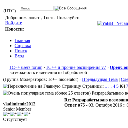
(UTC)
Добро пожаловать, Гость. Пожалуйста
Войдите
Новости:
Главная
Справка
Поиск
Вход
1С++ users forum
›
1С++ и прочие расширения v7
›
OpenConf
возможность изменения md обработкой
(Группа Модераторов: 1c++ moderator)
‹
Предыдущая Тема
|
Сл
Страницы:
1
...
4
5
[6]
Разрарабатываю во
Re: Разрарабатываю возможно
vladimirmir2012
Ответ #75 -
03. Октября 2016 :: 
Senior Member
Отсутствует