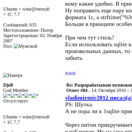
кому какие удобно. В прин
Ubuntu + wine@etersoft
Ну поправить еще пару ко
+ 1C 7.7
формата 1с, а strftime("%W
Больше в принципе особенн
Сообщений: 635
Местоположение: Питер
Зарегистрирован: 02. Ноября
При чем тут стиль?
2007
Если использовать sqlite
Пол:
произвольных данных, то в
забыть.
www
Djelf
Re: Разрарабатываю возможно
God Member
Ответ #84 -
14. Октября 2016 :: 
vladimirmir2012 писал(а
Отсутствует
PS: Шутка.
А не пора ли к 1sqlite п
Ubuntu + wine@etersoft
+ 1C 7.7
Через питон прикручивается,
в вэб морде. Ну на java чт