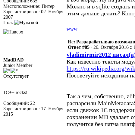
Сообщений: 635
Можно и в sqlite создать и
Местоположение: Питер
Зарегистрирован: 02. Ноября
этим дальше делать? Конт
2007
Пол:
www
Re: Разрарабатываю возможно
Ответ #85 -
26. Октября 2016 :: 
vladimirmir2012 писал(а
MadDAD
Как известно тексты мод
Junior Member
https://ru.wikipedia.org/wi
Посоветуйте исходники н
Отсутствует
1C++ rocks!
Так а чем, собственно, zl
распарсили MainMetadataS
Сообщений: 22
Зарегистрирован: 17. Ноября
если движок 1С поддержив
2015
сохранении MD удалает от
получится без патча плат