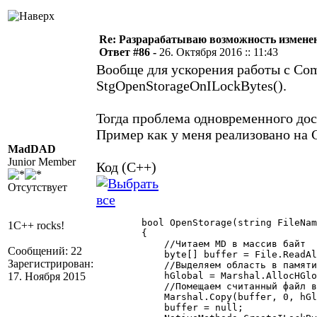
Re: Разрарабатываю возможность измене
Ответ #86 -
26. Октября 2016 :: 11:43
Вообще для ускорения работы с Co
StgOpenStorageOnILockBytes().
Тогда проблема одновременного дос
Пример как у меня реализовано на 
MadDAD
Junior Member
Код (C++)
Отсутствует
        bool OpenStorage(string FileNam
1C++ rocks!
        {

            //Читаем MD в массив байт

Сообщений: 22
            byte[] buffer = File.ReadAl
Зарегистрирован:
            //Выделяем область в памяти
17. Ноября 2015
            hGlobal = Marshal.AllocHGlo
            //Помещаем считанный файл в
            Marshal.Copy(buffer, 0, hGl
            buffer = null;
