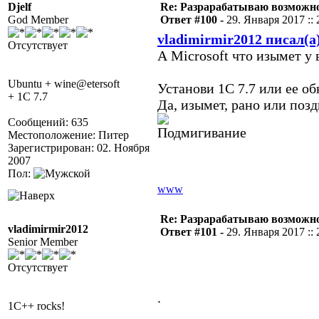
Djelf
Re: Разрарабатываю возможно
God Member
Ответ #100 -
29. Января 2017 :: 
vladimirmir2012 писал(а
Отсутствует
А Microsoft что изымет у
Ubuntu + wine@etersoft
Установи 1С 7.7 или ее об
+ 1C 7.7
Да, изымет, рано или позд
Сообщений: 635
Местоположение: Питер
Зарегистрирован: 02. Ноября
2007
Пол:
www
Re: Разрарабатываю возможно
vladimirmir2012
Ответ #101 -
29. Января 2017 :: 
Senior Member
Отсутствует
.
1C++ rocks!