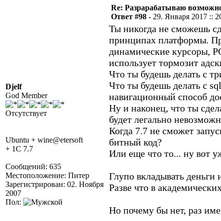
Re: Разрарабатываю возможно
Ответ #98 -
29. Января 2017 :: 2
Ты никогда не сможешь сд
принципах платформы. Пр
динамические курсоры, PG
использует тормозит адск
Что ты будешь делать с т
Что ты будешь делать с s
Djelf
God Member
навигационный способ дос
Ну и наконец, что ты сдел
Отсутствует
будет легально невозможн
Когда 7.7 не сможет запус
Ubuntu + wine@etersoft
битный код?
+ 1C 7.7
Или еще что то... ну вот
Сообщений: 635
Глупо вкладывать деньги 
Местоположение: Питер
Зарегистрирован: 02. Ноября
Разве что в академических
2007
Пол:
Но почему бы нет, раз име