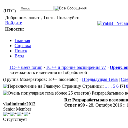
(UTC)
Добро пожаловать, Гость. Пожалуйста
Войдите
Новости:
Главная
Справка
Поиск
Вход
1С++ users forum
›
1С++ и прочие расширения v7
›
OpenConf
возможность изменения md обработкой
(Группа Модераторов: 1c++ moderator)
‹
Предыдущая Тема
|
Сл
Страницы:
1
...
5
6
[7]
Разрарабатываю во
Re: Разрарабатываю возможно
vladimirmir2012
Ответ #90 -
28. Октября 2016 :: 
Senior Member
Отсутствует