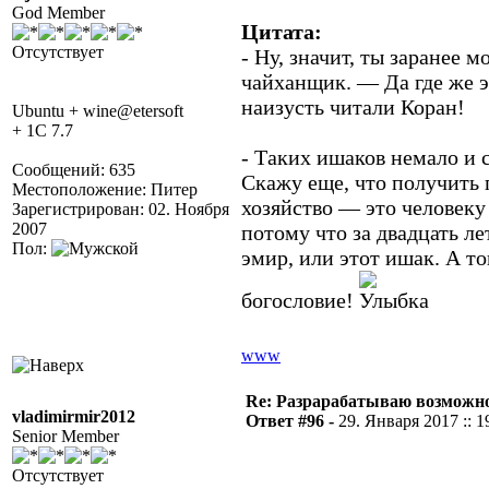
God Member
Цитата:
Отсутствует
- Ну, значит, ты заранее
чайханщик. — Да где же э
наизусть читали Коран!
Ubuntu + wine@etersoft
+ 1C 7.7
- Таких ишаков немало и 
Сообщений: 635
Скажу еще, что получить 
Местоположение: Питер
хозяйство — это человеку
Зарегистрирован: 02. Ноября
2007
потому что за двадцать ле
Пол:
эмир, или этот ишак. А то
богословие!
www
Re: Разрарабатываю возможно
vladimirmir2012
Ответ #96 -
29. Января 2017 :: 1
Senior Member
Отсутствует