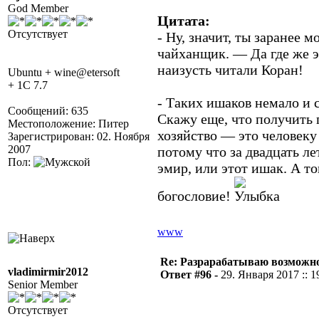
God Member
Цитата:
Отсутствует
- Ну, значит, ты заранее
чайханщик. — Да где же э
наизусть читали Коран!
Ubuntu + wine@etersoft
+ 1C 7.7
- Таких ишаков немало и 
Сообщений: 635
Скажу еще, что получить 
Местоположение: Питер
хозяйство — это человеку
Зарегистрирован: 02. Ноября
2007
потому что за двадцать ле
Пол:
эмир, или этот ишак. А то
богословие!
www
Re: Разрарабатываю возможно
vladimirmir2012
Ответ #96 -
29. Января 2017 :: 1
Senior Member
Отсутствует