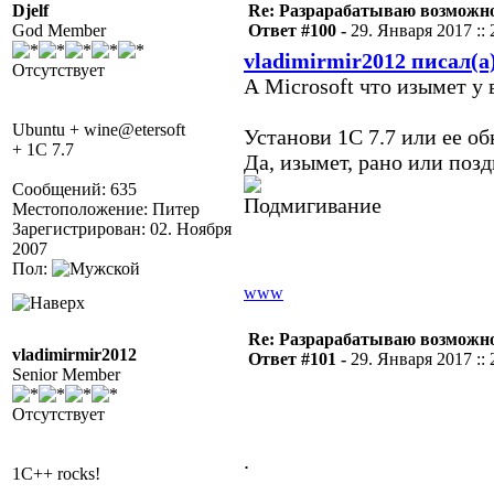
Djelf
Re: Разрарабатываю возможно
God Member
Ответ #100 -
29. Января 2017 :: 
vladimirmir2012 писал(а
Отсутствует
А Microsoft что изымет у
Ubuntu + wine@etersoft
Установи 1С 7.7 или ее об
+ 1C 7.7
Да, изымет, рано или позд
Сообщений: 635
Местоположение: Питер
Зарегистрирован: 02. Ноября
2007
Пол:
www
Re: Разрарабатываю возможно
vladimirmir2012
Ответ #101 -
29. Января 2017 :: 
Senior Member
Отсутствует
.
1C++ rocks!