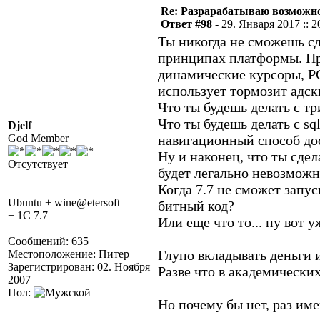
Re: Разрарабатываю возможно
Ответ #98 -
29. Января 2017 :: 2
Ты никогда не сможешь сд
принципах платформы. Пр
динамические курсоры, PG
использует тормозит адск
Что ты будешь делать с т
Что ты будешь делать с s
Djelf
God Member
навигационный способ дос
Ну и наконец, что ты сдел
Отсутствует
будет легально невозможн
Когда 7.7 не сможет запус
Ubuntu + wine@etersoft
битный код?
+ 1C 7.7
Или еще что то... ну вот
Сообщений: 635
Глупо вкладывать деньги 
Местоположение: Питер
Зарегистрирован: 02. Ноября
Разве что в академических
2007
Пол:
Но почему бы нет, раз име