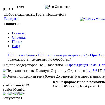
(UTC)
Добро пожаловать, Гость. Пожалуйста
Войдите
Новости:
Главная
Справка
Поиск
Вход
1С++ users forum
›
1С++ и прочие расширения v7
›
OpenConf
возможность изменения md обработкой
(Группа Модераторов: 1c++ moderator)
‹
Предыдущая Тема
|
Сл
Страницы:
1
...
5
6
[7]
Разрарабатываю во
Re: Разрарабатываю возможно
vladimirmir2012
Ответ #90 -
28. Октября 2016 :: 
Senior Member
Отсутствует