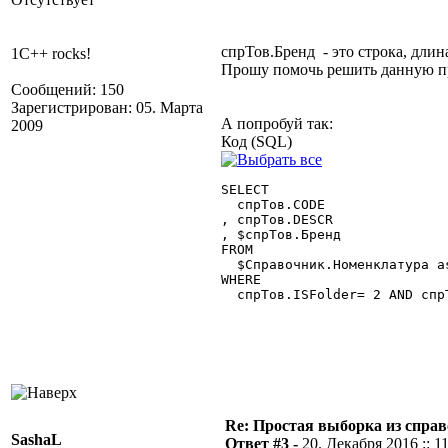
спрТов.Бренд - это строка, длин
1C++ rocks!
Прошу помочь решить данную 
Сообщений: 150
Зарегистрирован: 05. Марта
А попробуй так:
2009
Код (SQL)
SELECT

  спрТов.CODE

, спрТов.DESCR

, $спрТов.Бренд

FROM

  $Справочник.Номенклатура as
WHERE

  спрТов.ISFolder= 2 AND спрТ
Re: Простая выборка из спра
SashaL
Ответ #3 -
20. Декабря 2016 :: 1