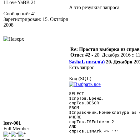
I Love YaBB 2!
А это результат запроса
Сообщений: 41
Зарегистрирован: 15. Октября
2008
Re: Простая выборка из спра
Ответ #2 -
20. Декабря 2016 :: 1
SashaL писал(а)
20. Декабря 201
Есть запрос
Код (SQL)
SELECT

$спрТов.Бренд,

спрТов.DESCR

FROM

$Справочник.Номенклатура as с
WHERE

спрТов.ISFolder= 2

leov-001
AND

Full Member
спрТов.IsMArk <> '*' 

Отсутствует