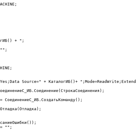
Yes;Data Source=" + КаталогИБ()+ ";Mode=ReadWrite;Extend