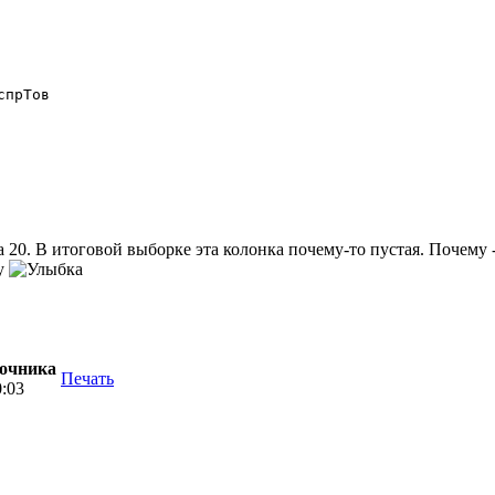
прТов

а 20. В итоговой выборке эта колонка почему-то пустая. Почему
у
вочника
Печать
0:03