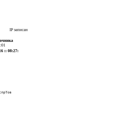
IP записан
вочника
1:01
6 :: 08:27:
прТов
