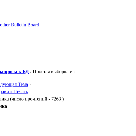
запросы к БД
› Простая выборка из
едующая Тема
›
равить
Печать
ика (число прочтений - 7263 )
ика