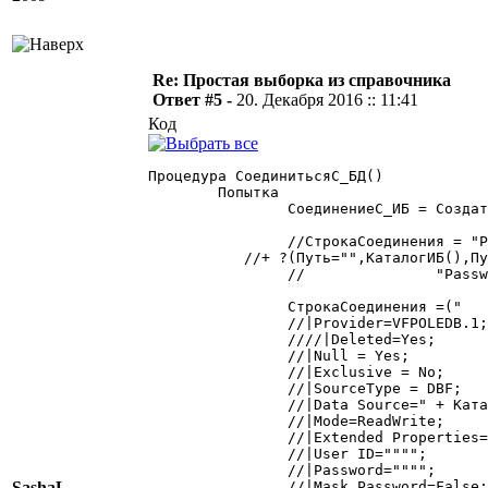
Re: Простая выборка из справочника
Ответ #5 -
20. Декабря 2016 :: 11:41
Код
Процедура СоединитьсяС_БД()

	Попытка

		СоединениеС_ИБ = СоздатьОбъект("OLEDBData");

		//СтрокаСоединения = "Provider=VFPOLEDB.1;Deleted=Yes;Data Source="

	   //+ ?(Путь="",КаталогИБ(),Путь) + ";Mode=ReadWrite;Extended Properties="";User ID="";"+

		//               "Password="";Mask Password=False;Collating Sequence=RUSSIAN;DSN=""";

		СтрокаСоединения =("

		//|Provider=VFPOLEDB.1;

		////|Deleted=Yes;

		//|Null = Yes;

		//|Exclusive = No;

		//|SourceType = DBF;

		//|Data Source=" + КаталогИБ() + ";

		//|Mode=ReadWrite;

		//|Extended Properties="""";

		//|User ID="""";

		//|Password="""";

SashaL
		//|Mask Password=False;
