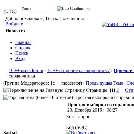
(UTC)
Добро пожаловать, Гость. Пожалуйста
Войдите
Новости:
Главная
Справка
Поиск
Вход
1С++ users forum
›
1С++ и прочие расширения v7
›
Прямые 
справочника
(Группа Модераторов: 1c++ moderator)
‹
Предыдущая Тема
|
Сл
Страницы:
[1]
2
Отп
Простая выборка из справочн
Простая выборка из справочн
20. Декабря 2016 :: 08:27
Есть запрос
Код (SQL)
SashaL