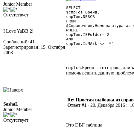
Junior Member
SELECT

$спрТов.Бренд,

Отсутствует
спрТов.DESCR

FROM

$Справочник.Номенклатура as с
WHERE

I Love YaBB 2!
спрТов.ISFolder= 2

AND

Сообщений: 41
спрТов.IsMArk <> '*' 

Зарегистрирован: 15. Октября
2008
спрТов.Бренд - это строка, длин
помочь решить данную проблем
Re: Простая выборка из спра
SashaL
Ответ #1 -
20. Декабря 2016 :: 1
Junior Member
Отсутствует
Это DBF таблица