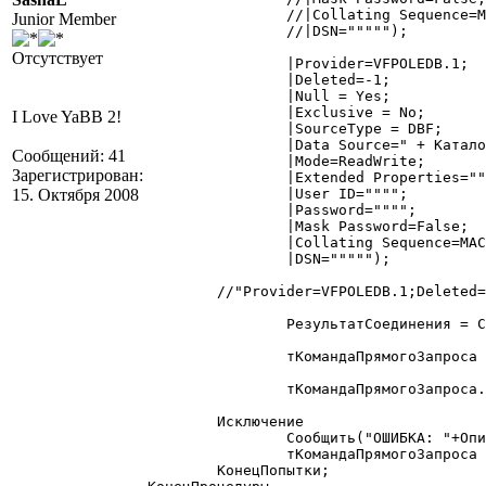
		//|Collating Sequence=MACHINE;

Junior Member
		//|DSN=""""");

Отсутствует
		|Provider=VFPOLEDB.1;

		|Deleted=-1;

		|Null = Yes;

		|Exclusive = No;

I Love YaBB 2!
		|SourceType = DBF;

		|Data Source=" + КаталогИБ() + ";

Сообщений: 41
		|Mode=ReadWrite;

Зарегистрирован:
		|Extended Properties="""";

15. Октября 2008
		|User ID="""";

		|Password="""";

		|Mask Password=False;

		|Collating Sequence=MACHINE;

		|DSN=""""");

        //"Provider=VFPOLEDB.1;Deleted=
		РезультатСоединения = СоединениеС_ИБ.Соединение(СтрокаСоединения);

		тКомандаПрямогоЗапроса = СоединениеС_ИБ.СоздатьКоманду();

		тКомандаПрямогоЗапроса.Отладка(Отладка);

	Исключение

		Сообщить("ОШИБКА: "+ОписаниеОшибки());

		тКомандаПрямогоЗапроса = "";

	КонецПопытки;
