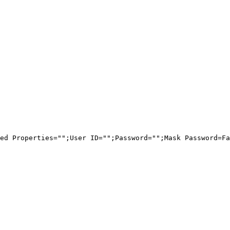
ed Properties="";User ID="";Password="";Mask Password=Fa