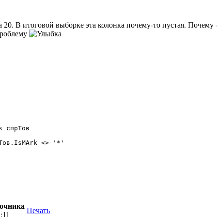
а 20. В итоговой выборке эта колонка почему-то пустая. Почему 
проблему
 спрТов

ов.IsMArk <> '*'

вочника
Печать
1:11