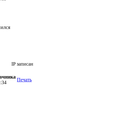
нился
IP записан
вочника
Печать
1:34