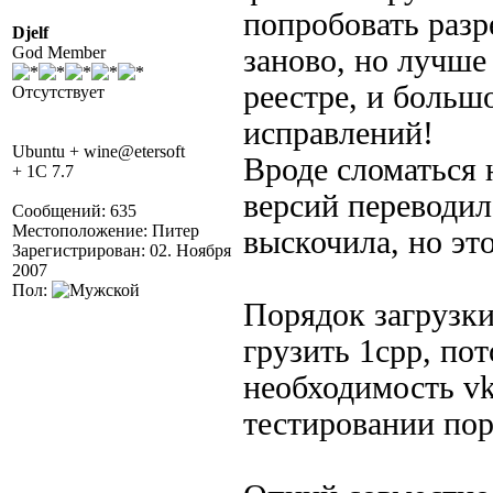
попробовать разр
Djelf
God Member
заново, но лучше
реестре, и больш
Отсутствует
исправлений!
Ubuntu + wine@etersoft
Вроде сломаться 
+ 1C 7.7
версий переводил,
Сообщений: 635
Местоположение: Питер
выскочила, но это
Зарегистрирован: 02. Ноября
2007
Пол:
Порядок загрузк
грузить 1cpp, пот
необходимость v
тестировании пор