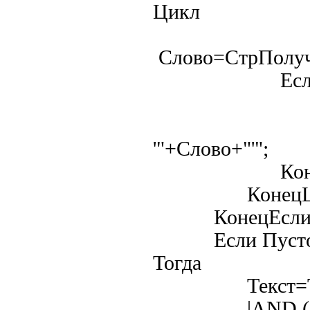
Цикл
Слово=СтрПолуч
Если Пустое
Текст=Т
|AND LOWE
'"+Слово+"'";
КонецЕ
КонецЦик
КонецЕсл
Если ПустоеЗн
Тогда
Текст=Тек
|AND ($Спр.В