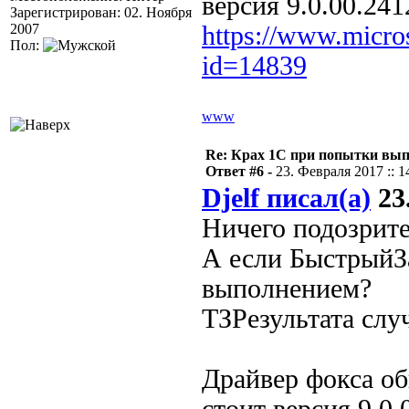
версия 9.0.00.241
Зарегистрирован: 02. Ноября
2007
https://www.micro
Пол:
id=14839
www
Re: Крах 1С при попытки вып
Ответ #6 -
23. Февраля 2017 :: 1
Djelf писал(а)
23.
Ничего подозрите
А если БыстрыйЗ
выполнением?
ТЗРезультата слу
Драйвер фокса о