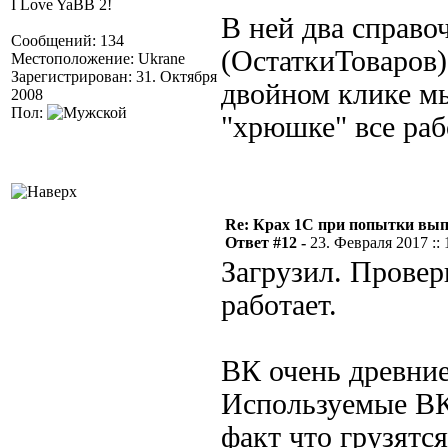
I Love YaBB 2!
В ней два справо
Сообщений: 134
(ОстаткиТоваров)
Местоположение: Ukrane
Зарегистрирован: 31. Октября
двойном клике мы
2008
Пол:
"хрюшке" все раб
Re: Крах 1С при попытки вып
Ответ #12 -
23. Февраля 2017 :: 
Загрузил. Провер
работает.
ВК очень древние
Используемые ВК 
факт что грузятс