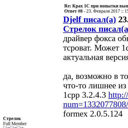
Re: Крах 1С при попытки вып
Ответ #8 -
23. Февраля 2017 :: 1
Djelf писал(а)
23.
Стрелок писал(а
драйвер фокса об
тсроват. Может 1
актуальная верси
да, возможно в то
что-то лишнее из
1cpp 3.2.4.3
http:
num=1332077808
formex 2.0.5.124
Стрелок
Full Member