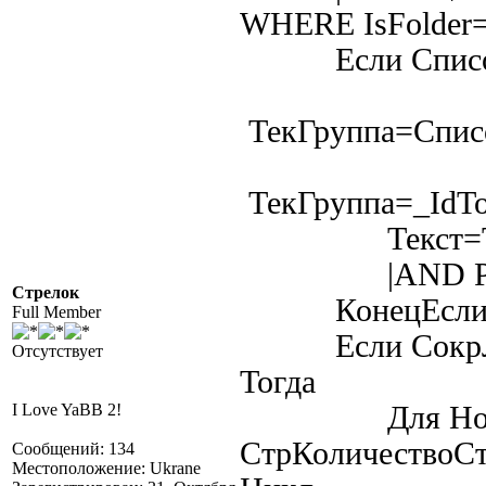
WHERE IsFolder=
Если СписокГр
ТекГруппа=Списо
ТекГруппа=_IdTo
Текст=Тек
|AND ParentI
Стрелок
КонецЕ
Full Member
Если СокрЛП(
Отсутствует
Тогда
I Love YaBB 2!
Для Ном=
СтрКоличествоС
Сообщений: 134
Местоположение: Ukrane