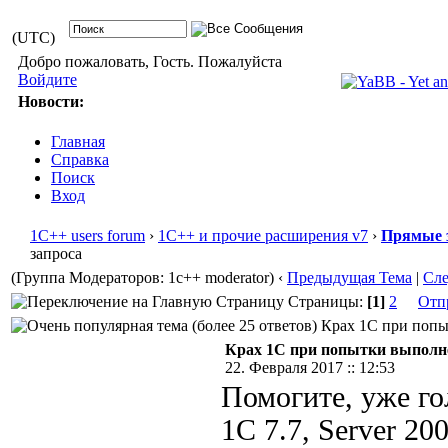
(UTC)
Добро пожаловать, Гость. Пожалуйста
Войдите
Новости:
Главная
Справка
Поиск
Вход
1С++ users forum
›
1С++ и прочие расширения v7
›
Прямые 
запроса
(Группа Модераторов: 1c++ moderator)
‹
Предыдущая Тема
|
Сл
Страницы:
[1]
2
Отп
Крах 1С при попыт
Крах 1С при попытки выполн
22. Февраля 2017 :: 12:53
Помогите, уже го
1С 7.7, Server 20