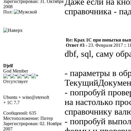
Даже если на кн
Зарегистрирован: 31. Октября
2008
справочника - падае
Пол:
Re: Крах 1С при попытки вып
Ответ #3 -
23. Февраля 2017 :: 1
dbf, sql, саму об
Djelf
God Member
- параметры в об
ТекущийДокумент
Отсутствует
- попробуй провер
Ubuntu + wine@etersoft
на настолько про
+ 1C 7.7
справочнику вал
Сообщений: 635
Местоположение: Питер
- попробуй выпо
Зарегистрирован: 02. Ноября
2007