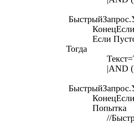
БыстрыйЗапрос.У
КонецЕс
Если ПустоеЗн
Тогда
Текст=Тек
|AND ($Спр.Т
БыстрыйЗапрос.У
КонецЕсли
Попытка
//БыстрыйЗап