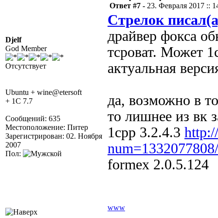
Ответ #7 -
23. Февраля 2017 :: 1
Стрелок писал(а
драйвер фокса об
Djelf
God Member
тсроват. Может 1
актуальная верси
Отсутствует
Ubuntu + wine@etersoft
да, возможно в то
+ 1C 7.7
то лишнее из вк 
Сообщений: 635
Местоположение: Питер
1cpp 3.2.4.3
http:
Зарегистрирован: 02. Ноября
2007
num=1332077808
Пол:
formex 2.0.5.124
www