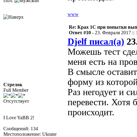
Пол:
www
Re: Крах 1С при попытки вып
Ответ #10 -
23. Февраля 2017 :: 
Djelf писал(а)
23.
Можешь тест сдел
меня есть на про
В смысле оставит
форму из которой
Стрелок
Раз негодует и с
Full Member
перевести. Хотя 
Отсутствует
происходит.
I Love YaBB 2!
Сообщений: 134
Местоположение: Ukrane