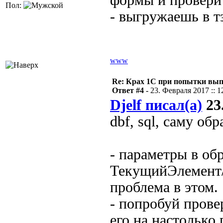
формы и проверит
Пол:
- выгружаешь в т
www
Re: Крах 1С при попытки вып
Ответ #4 -
23. Февраля 2017 :: 1
Djelf писал(а)
23.
dbf, sql, саму об
- параметры в об
ТекущийЭлемент/
проблема в этом.
- попробуй прове
его на настолько