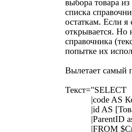
выбора товара и
списка справочни
остаткам. Если я
открывается. Но 
справочника (тек
попытке их исполь
Вылетает самый 
Текст="SELECT
|code AS Ко
|id AS [Товар 
|ParentID as 
|FROM $Справо