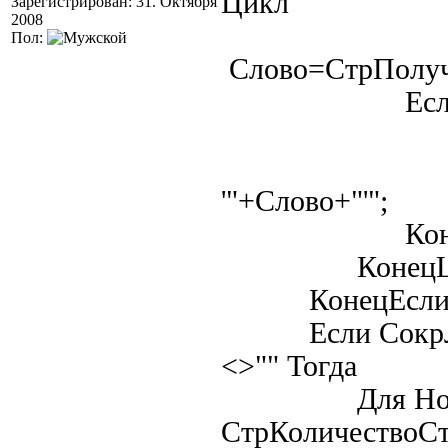
Цикл
Зарегистрирован: 31. Октября
2008
Пол:
Слово=СтрПолуч
Если Пустое
Текст=Т
|AND LOW
'"+Слово+"'";
КонецЕ
КонецЦик
КонецЕсл
Если СокрЛП(Р
<>"" Тогда
Для Ном=
СтрКоличествоСт