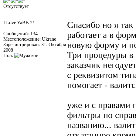
Отсутствует
I Love YaBB 2!
Спасибо но я так
работает а в форм
Сообщений: 134
Местоположение: Ukrane
новую форму и по
Зарегистрирован: 31. Октября
2008
Три процедуры в 
Пол:
заказчик негодуе
с реквизитом тип
помогает - валитс
уже и с правами п
фильтры по справ
названию... валит
откатанное кроме