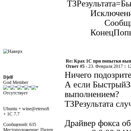
ТЗРезультата=Бы
Исключени
Сообщить(Оп
КонецПопыт
Re: Крах 1С при попытки вып
Ответ #5 -
23. Февраля 2017 :: 1
Ничего подозрите
Djelf
God Member
А если БыстрыйЗ
выполнением?
Отсутствует
ТЗРезультата слу
Ubuntu + wine@etersoft
+ 1C 7.7
Драйвер фокса об
Сообщений: 635
Местоположение: Питер