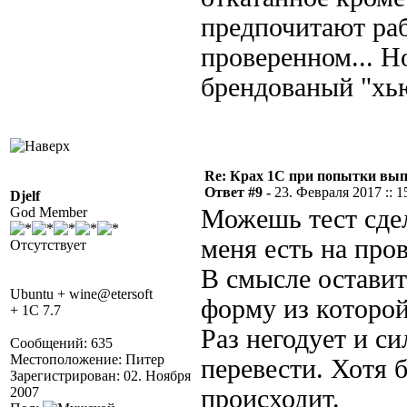
предпочитают раб
проверенном... Но
брендованый "хью
Re: Крах 1С при попытки вып
Ответ #9 -
23. Февраля 2017 :: 1
Djelf
God Member
Можешь тест сдел
меня есть на про
Отсутствует
В смысле оставит
Ubuntu + wine@etersoft
форму из которой
+ 1C 7.7
Раз негодует и с
Сообщений: 635
Местоположение: Питер
перевести. Хотя 
Зарегистрирован: 02. Ноября
2007
происходит.