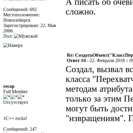
А писать об очев
Сообщений: 692
сложно.
Местоположение:
Новосибирск
Зарегистрирован: 22. Мая
2006
Пол:
Re: СоздатьОбъект("КлассПе
Ответ #4 -
22. Февраля 2018 :: 0
Создал, вызвал в
класса "Перехват
recop
методам атрибута
Full Member
только за этим П
Отсутствует
могут быть дости
"извращениям". П
1C++ rocks!
Сообщений: 247