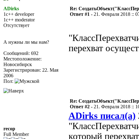
ADirks
Re: СоздатьОбъект("КлассПе
1c++ developer
Ответ #1 -
21. Февраля 2018 :: 0
1c++ moderator
Отсутствует
"КлассПерехватчи
А нужны ли мы нам?
перехват осуществ
Сообщений: 692
Местоположение:
Новосибирск
Зарегистрирован: 22. Мая
2006
Пол:
Re: СоздатьОбъект("КлассПе
Ответ #2 -
21. Февраля 2018 :: 1
ADirks писал(а)
"КлассПерехватчи
recop
который перехват
Full Member