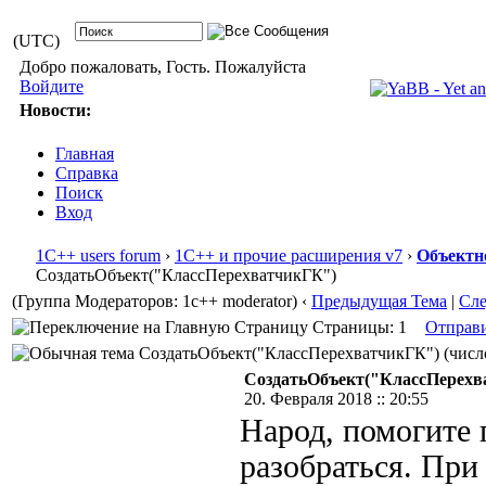
(UTC)
Добро пожаловать, Гость. Пожалуйста
Войдите
Новости:
Главная
Справка
Поиск
Вход
1С++ users forum
›
1С++ и прочие расширения v7
›
Объектн
СоздатьОбъект("КлассПерехватчикГК")
(Группа Модераторов: 1c++ moderator)
‹
Предыдущая Тема
|
Сл
Страницы: 1
Отправ
СоздатьОбъект("КлассПерехватчикГК") (число
СоздатьОбъект("КлассПерехв
20. Февраля 2018 :: 20:55
Народ, помогите 
разобраться. При