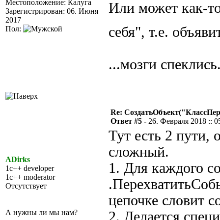
Местоположение: Калуга
Или может как-то
Зарегистрирован: 06. Июня
2017
себя", т.е. объяв
Пол:
...мозги спеклись.
Re: СоздатьОбъект("КлассПе
Ответ #5 -
26. Февраля 2018 :: 0
Тут есть 2 пути,
сложный.
ADirks
1. Для каждого с
1c++ developer
1c++ moderator
.ПерехватитьСобы
Отсутствует
цепочке словит с
А нужны ли мы нам?
2. Делается спец