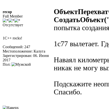
ОбъектПерехва
recop
Full Member
СоздатьОбъект(
Отсутствует
попытка создания
1C++ rocks!
1с77 вылетает. Гд
Сообщений: 247
Местоположение: Калуга
Зарегистрирован: 06. Июня
Наваял километры
2017
Пол:
никак не могу вы
Подскажите неоп
Спасибо.