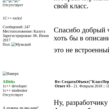
свой класс.
Отсутствует
1C++ rocks!
Сообщений: 247
Спасибо добрый ч
Местоположение: Калуга
Зарегистрирован: 06. Июня
хоть бы в описан
2017
Пол:
это не встроенны
ADirks
Re: СоздатьОбъект("КлассПе
1c++ developer
Ответ #3 -
21. Февраля 2018 :: 1
1c++ moderator
Отсутствует
Ну, разработчику
А нужны ли мы нам?