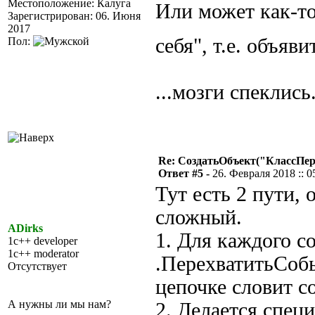
Местоположение: Калуга
Или может как-то
Зарегистрирован: 06. Июня
2017
себя", т.е. объяв
Пол:
...мозги спеклись.
Re: СоздатьОбъект("КлассПе
Ответ #5 -
26. Февраля 2018 :: 0
Тут есть 2 пути,
сложный.
ADirks
1. Для каждого с
1c++ developer
1c++ moderator
.ПерехватитьСобы
Отсутствует
цепочке словит с
А нужны ли мы нам?
2. Делается спец