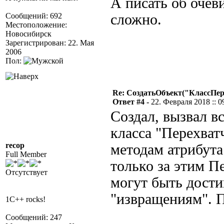
А писать об очев
Сообщений: 692
сложно.
Местоположение:
Новосибирск
Зарегистрирован: 22. Мая
2006
Пол:
Re: СоздатьОбъект("КлассПе
Ответ #4 -
22. Февраля 2018 :: 0
Создал, вызвал в
класса "Перехват
recop
методам атрибута
Full Member
только за этим П
Отсутствует
могут быть дости
"извращениям". П
1C++ rocks!
Сообщений: 247