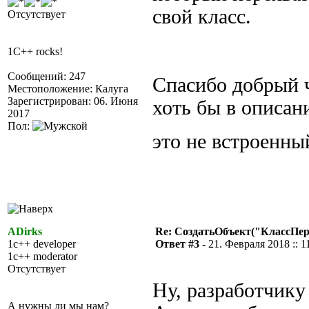
свой класс.
Отсутствует
1C++ rocks!
Сообщений: 247
Спасибо добрый ч
Местоположение: Калуга
Зарегистрирован: 06. Июня
хоть бы в описан
2017
Пол:
это не встроенны
ADirks
Re: СоздатьОбъект("КлассПе
1c++ developer
Ответ #3 -
21. Февраля 2018 :: 1
1c++ moderator
Отсутствует
Ну, разработчику
А нужны ли мы нам?