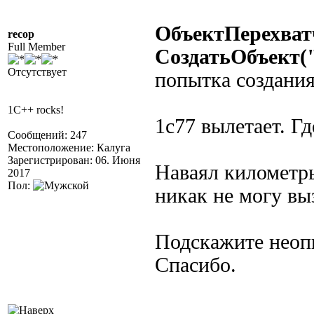
ОбъектПерехва
recop
Full Member
СоздатьОбъект(
Отсутствует
попытка создания
1C++ rocks!
1с77 вылетает. Гд
Сообщений: 247
Местоположение: Калуга
Зарегистрирован: 06. Июня
Наваял километры
2017
Пол:
никак не могу вы
Подскажите неоп
Спасибо.