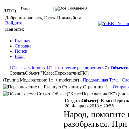
(UTC)
Добро пожаловать, Гость. Пожалуйста
Войдите
Новости:
Главная
Справка
Поиск
Вход
1С++ users forum
›
1С++ и прочие расширения v7
›
Объектн
СоздатьОбъект("КлассПерехватчикГК")
(Группа Модераторов: 1c++ moderator)
‹
Предыдущая Тема
|
Сл
Страницы: 1
Отправ
СоздатьОбъект("КлассПерехватчикГК") (число
СоздатьОбъект("КлассПерехв
20. Февраля 2018 :: 20:55
Народ, помогите 
разобраться. При