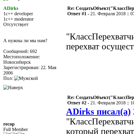
ADirks
Re: СоздатьОбъект("КлассПе
1c++ developer
Ответ #1 -
21. Февраля 2018 :: 0
1c++ moderator
Отсутствует
"КлассПерехватчи
А нужны ли мы нам?
перехват осуществ
Сообщений: 692
Местоположение:
Новосибирск
Зарегистрирован: 22. Мая
2006
Пол:
Re: СоздатьОбъект("КлассПе
Ответ #2 -
21. Февраля 2018 :: 1
ADirks писал(а)
"КлассПерехватчи
recop
который перехват
Full Member