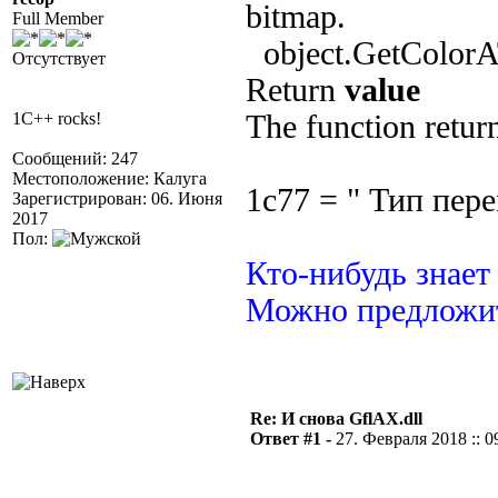
bitmap.
Full Member
object.GetColorAT
Отсутствует
Return
value
1C++ rocks!
The function return
Сообщений: 247
Местоположение: Калуга
1с77 = " Тип пер
Зарегистрирован: 06. Июня
2017
Пол:
Кто-нибудь знает
Можно предложит
Re: И снова GflAX.dll
Ответ #1 -
27. Февраля 2018 :: 0