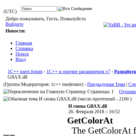
(UTC)
Добро пожаловать, Гость. Пожалуйста
Войдите
Новости:
Главная
Справка
Поиск
Вход
1С++ users forum
›
1С++ и прочие расширения v7
›
Разработ
GflAX.dll
(Группа Модераторов: 1c++ moderator)
‹
Предыдущая Тема
|
Сл
Страницы: 1
Отправ
И снова GflAX.dll (число прочтений - 2100 )
И снова GflAX.dll
26. Февраля 2018 :: 16:52
GetColorAt
The GetColorAt fu
recop