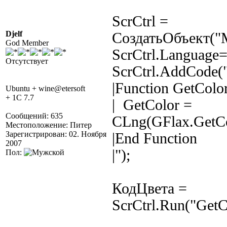
ScrCtrl =
Djelf
СоздатьОбъект("MS
God Member
ScrCtrl.Language=
Отсутствует
ScrCtrl.AddCode(
|Function GetColo
Ubuntu + wine@etersoft
+ 1C 7.7
| GetColor =
Сообщений: 635
CLng(GFlax.GetCo
Местоположение: Питер
Зарегистрирован: 02. Ноября
|End Function
2007
|");
Пол:
КодЦвета =
ScrCtrl.Run("GetC