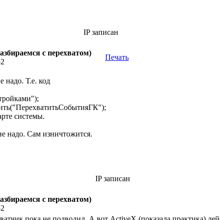
IP записан
азбираемся с перехватом)
Печать
52
 надо. Т.е. код
тройками");
ть("ПерехватитьСобытияГК");
арте системы.
не надо. Сам изничтожится.
IP записан
азбираемся с перехватом)
52
ватчик пока не подводил. А вот ActiveX (показала практика) де