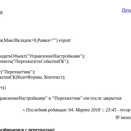
Печ
08
я,МаксВкладок=0,Рамка="") export
датьОбъект("УправлениеНастройками");
чить("ПерехватитьСобытияГК");
("Перехватчик");
тияГК(КонтФормы, Контекст);
т()
УправлениеНастройками" и "Перехватчик"-ом после закрытия
«
Последняя редакция: 04. Марта 2018 :: 23:45 - recop
IP запи
азбираемся с перехватом)