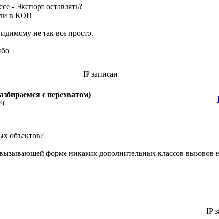
ссе - Экспорт оставлять?
или в КОП
-видимому не так все просто.
ибо
IP записан
азбираемся с перехватом)
09
ых объектов?
в вызывающей форме никаких дополнительных классов вызовов 
IP з