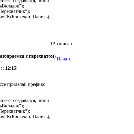
 объект создавался, пиши
ьВкладок");
Перехватчик");
яГК(Контекст, Панель);
IP записан
азбираемся с перехватом)
Печать
22
:: 12:15:
ассе приделай префикс
 объект создавался, пиши
ьВкладок");
Перехватчик");
яГК(Контекст, Панель);