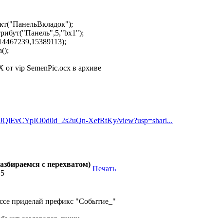
("ПанельВкладок");
бут("Панель",5,"bx1");
467239,15389113);
();
X от vip SemenPic.ocx в архиве
1qGJJQlEvCYpIO0d0d_2s2uQn-XefRtKy/view?usp=shari...
азбираемся с перехватом)
Печать
15
ассе приделай префикс "Событие_"