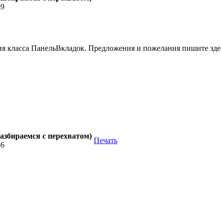
49
ия класса ПанельВкладок. Предложения и пожелания пишите зде
азбираемся с перехватом)
Печать
56