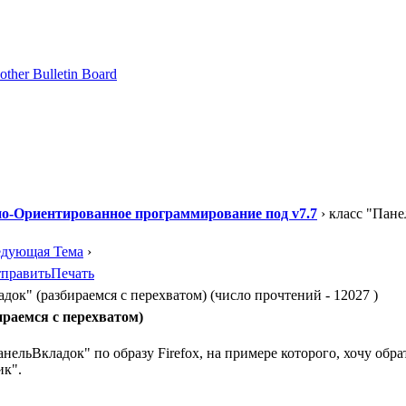
о-Ориентированное программирование под v7.7
› класс "Пане
едующая Тема
›
править
Печать
док" (разбираемся с перехватом) (число прочтений - 12027 )
раемся с перехватом)
нельВкладок" по образу Firefox, на примере которого, хочу обр
ик".