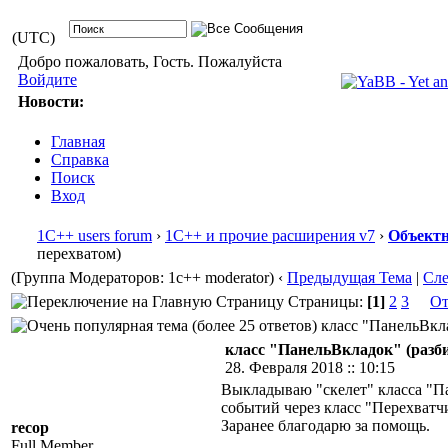
(UTC)
Добро пожаловать, Гость. Пожалуйста
Войдите
Новости:
Главная
Справка
Поиск
Вход
1С++ users forum
›
1С++ и прочие расширения v7
›
Объектн
перехватом)
(Группа Модераторов: 1c++ moderator)
‹
Предыдущая Тема
|
Сл
Страницы:
[1]
2
3
От
класс "ПанельВкла
класс "ПанельВкладок" (разби
28. Февраля 2018 :: 10:15
Выкладываю "скелет" класса "Па
событий через класс "Перехватч
Заранее благодарю за помощь.
recop
Full Member