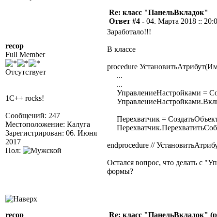
Re: класс "ПанельВкладок"
Ответ #4 -
04. Марта 2018 :: 20:
Заработало!!!
recop
В классе
Full Member
procedure УстановитьАтрибут(Им
Отсутствует
...
...
УправлениеНастройками = Соз
1C++ rocks!
УправлениеНастройками.Вклю
Сообщений: 247
Перехватчик = СоздатьОбъект
Местоположение: Калуга
Перехватчик.ПерехватитьСобы
Зарегистрирован: 06. Июня
2017
endprocedure // УстановитьАтрибу
Пол:
Остался вопрос, что делать с "
формы?
recop
Re: класс "ПанельВкладок" (р