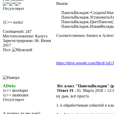
Вызов:
Отсутствует
ПанельВкладок=СоздатьОбъект
ПанельВкладок.УстановитьАтри
ПанельВкладок.ЦветПанели(14
1C++ rocks!
ПанельВкладок.НоваяВкладка
Сообщений: 247
Соответственно: formex и Active
Местоположение: Калуга
Зарегистрирован: 06. Июня
2017
Пол:
https://drive.google.com/file/d/
ADirks
Re: класс "ПанельВкладок" (р
1c++ developer
Ответ #1 -
01. Марта 2018 :: 12:
1c++ moderator
ну дык, всё просто
Отсутствует
1. к обработчикам событий в кл
А нужны ли мы нам?