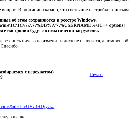
вопрос. В описании сказано, что состояние настройки записывае
нные об этом сохраняются в реестре Windows.
are\1C\1Cv7\7.7\%DB%\V7\%USERNAME%\1C++ options]
все настройки будут автоматически загружены.
ерезапись ничего не изменит и диск не износится, а помнить об
 Спасибо.
азбираемся с перехватом)
Печать
09
ivirus&id=1_vUVc3HDjyG...
ылку в шапке