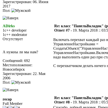
Зарегистрирован: 06. Июня
2017
Пол:
ADirks
Re: класс "ПанельВкладок" (р
1c++ developer
Ответ #7 -
19. Марта 2018 :: 03:
1c++ moderator
Отсутствует
Включать перехват каждый раз не
УправлениеНастройками =
СоздатьОбъект("УправлениеНас
А нужны ли мы нам?
УправлениеНастройками.Включи
надо выполнить один раз при ст
Сообщений: 692
Местоположение:
С перехватчиком делать ничего 
Новосибирск
Зарегистрирован: 22. Мая
2006
Пол:
Re: класс "ПанельВкладок" (р
recop
Ответ #8 -
19. Марта 2018 :: 05:
Full Member
Спасибо, добрый человек. Перех