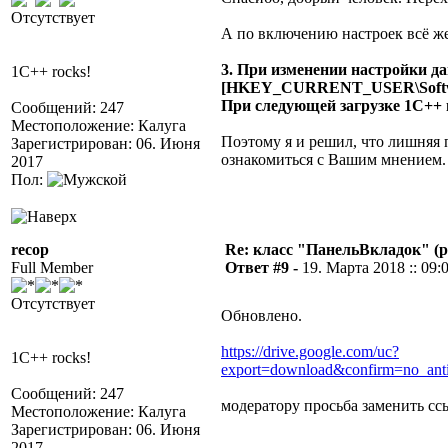
Отсутствует
А по включению настроек всё же 
3. При изменении настройки да
1C++ rocks!
[HKEY_CURRENT_USER\Softw
При следующей загрузке 1С++ 
Сообщений: 247
Местоположение: Калуга
Поэтому я и решил, что лишняя п
Зарегистрирован: 06. Июня
ознакомиться с Вашим мнением.
2017
Пол:
recop
Re: класс "ПанельВкладок" (р
Full Member
Ответ #9 -
19. Марта 2018 :: 09:
Отсутствует
Обновлено.
https://drive.google.com/uc?
1C++ rocks!
export=download&confirm=no_ant
Сообщений: 247
модератору просьба заменить сс
Местоположение: Калуга
Зарегистрирован: 06. Июня
2017