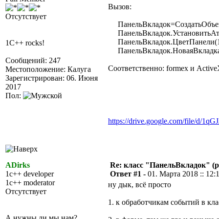
Вызов:
Отсутствует
ПанельВкладок=СоздатьОбъект
ПанельВкладок.УстановитьАтри
ПанельВкладок.ЦветПанели(14
1C++ rocks!
ПанельВкладок.НоваяВкладка
Сообщений: 247
Соответственно: formex и Active
Местоположение: Калуга
Зарегистрирован: 06. Июня
2017
Пол:
https://drive.google.com/file/d/
ADirks
Re: класс "ПанельВкладок" (р
1c++ developer
Ответ #1 -
01. Марта 2018 :: 12:
1c++ moderator
ну дык, всё просто
Отсутствует
1. к обработчикам событий в кл
А нужны ли мы нам?