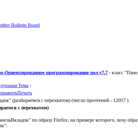
о-Ориентированное программирование под v7.7
› класс "Пане
едующая Тема
›
править
Печать
док" (разбираемся с перехватом) (число прочтений - 12057 )
раемся с перехватом)
нельВкладок" по образу Firefox, на примере которого, хочу обр
ик".