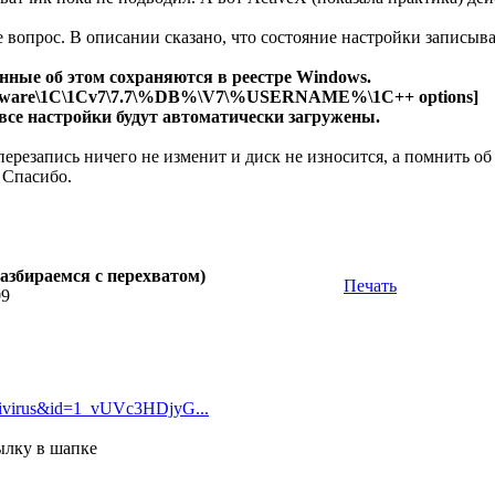
вопрос. В описании сказано, что состояние настройки записывае
нные об этом сохраняются в реестре Windows.
are\1C\1Cv7\7.7\%DB%\V7\%USERNAME%\1C++ options]
все настройки будут автоматически загружены.
ерезапись ничего не изменит и диск не износится, а помнить об
 Спасибо.
азбираемся с перехватом)
Печать
09
ivirus&id=1_vUVc3HDjyG...
ылку в шапке