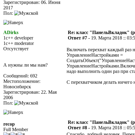
Зарегистрирован: 06. Июня
2017
Пол:
ADirks
Re: класс "ПанельВкладок" (р
1c++ developer
Ответ #7 -
19. Марта 2018 :: 03:
1c++ moderator
Отсутствует
Включать перехват каждый раз не
УправлениеНастройками =
СоздатьОбъект("УправлениеНас
А нужны ли мы нам?
УправлениеНастройками.Включи
надо выполнить один раз при ст
Сообщений: 692
Местоположение:
С перехватчиком делать ничего 
Новосибирск
Зарегистрирован: 22. Мая
2006
Пол:
Re: класс "ПанельВкладок" (р
recop
Ответ #8 -
19. Марта 2018 :: 05:
Full Member
Спасибо, добрый человек. Перех