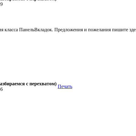
49
ия класса ПанельВкладок. Предложения и пожелания пишите зде
азбираемся с перехватом)
Печать
56