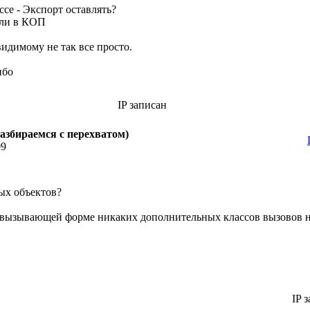
ссе - Экспорт оставлять?
или в КОП
-видимому не так все просто.
ибо
IP записан
азбираемся с перехватом)
09
ых объектов?
в вызывающей форме никаких дополнительных классов вызовов 
IP з