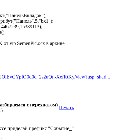
("ПанельВкладок");
бут("Панель",5,"bx1");
467239,15389113);
();
X от vip SemenPic.ocx в архиве
1qGJJQlEvCYpIO0d0d_2s2uQn-XefRtKy/view?usp=shari...
азбираемся с перехватом)
Печать
15
ассе приделай префикс "Событие_"