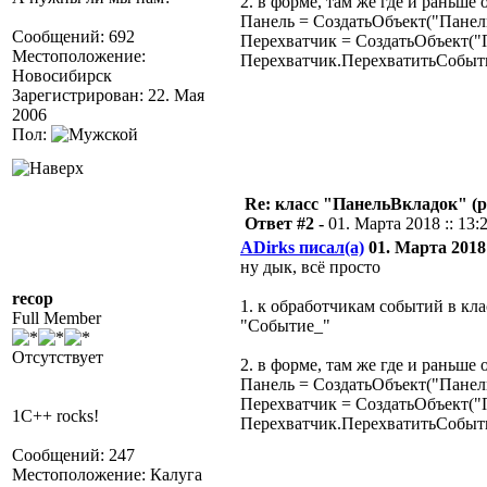
2. в форме, там же где и раньше
Панель = СоздатьОбъект("Панел
Сообщений: 692
Перехватчик = СоздатьОбъект("
Местоположение:
Перехватчик.ПерехватитьСобыти
Новосибирск
Зарегистрирован: 22. Мая
2006
Пол:
Re: класс "ПанельВкладок" (р
Ответ #2 -
01. Марта 2018 :: 13:
ADirks писал(а)
01. Марта 2018 
ну дык, всё просто
recop
1. к обработчикам событий в кл
Full Member
"Событие_"
Отсутствует
2. в форме, там же где и раньше
Панель = СоздатьОбъект("Панел
Перехватчик = СоздатьОбъект("
1C++ rocks!
Перехватчик.ПерехватитьСобыти
Сообщений: 247
Местоположение: Калуга