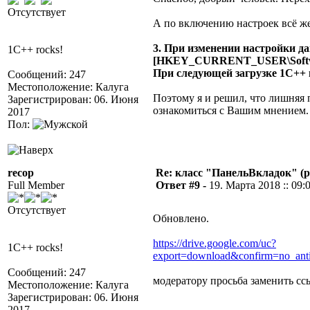
Отсутствует
А по включению настроек всё же 
3. При изменении настройки да
1C++ rocks!
[HKEY_CURRENT_USER\Softw
При следующей загрузке 1С++ 
Сообщений: 247
Местоположение: Калуга
Поэтому я и решил, что лишняя п
Зарегистрирован: 06. Июня
ознакомиться с Вашим мнением.
2017
Пол:
recop
Re: класс "ПанельВкладок" (р
Full Member
Ответ #9 -
19. Марта 2018 :: 09:
Отсутствует
Обновлено.
https://drive.google.com/uc?
1C++ rocks!
export=download&confirm=no_ant
Сообщений: 247
модератору просьба заменить сс
Местоположение: Калуга
Зарегистрирован: 06. Июня
2017