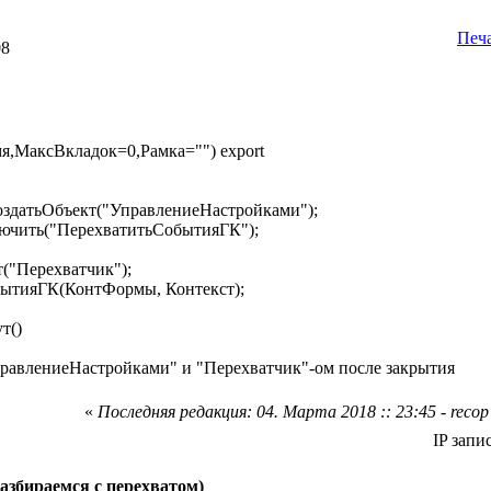
Печ
08
я,МаксВкладок=0,Рамка="") export
датьОбъект("УправлениеНастройками");
чить("ПерехватитьСобытияГК");
("Перехватчик");
тияГК(КонтФормы, Контекст);
т()
УправлениеНастройками" и "Перехватчик"-ом после закрытия
«
Последняя редакция: 04. Марта 2018 :: 23:45 - recop
IP запи
азбираемся с перехватом)