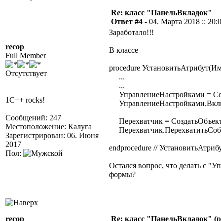
Re: класс "ПанельВкладок"
Ответ #4 -
04. Марта 2018 :: 20:
Заработало!!!
recop
В классе
Full Member
procedure УстановитьАтрибут(Им
Отсутствует
...
...
УправлениеНастройками = Соз
1C++ rocks!
УправлениеНастройками.Вклю
Сообщений: 247
Перехватчик = СоздатьОбъект
Местоположение: Калуга
Перехватчик.ПерехватитьСобы
Зарегистрирован: 06. Июня
2017
endprocedure // УстановитьАтрибу
Пол:
Остался вопрос, что делать с "
формы?
recop
Re: класс "ПанельВкладок" (р