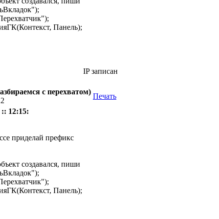
 объект создавался, пиши
ьВкладок");
Перехватчик");
яГК(Контекст, Панель);
IP записан
азбираемся с перехватом)
Печать
22
:: 12:15:
ассе приделай префикс
 объект создавался, пиши
ьВкладок");
Перехватчик");
яГК(Контекст, Панель);