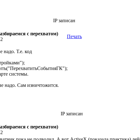
IP записан
азбираемся с перехватом)
Печать
52
 надо. Т.е. код
тройками");
ть("ПерехватитьСобытияГК");
арте системы.
не надо. Сам изничтожится.
IP записан
азбираемся с перехватом)
52
ватчик пока не подводил. А вот ActiveX (показала практика) де