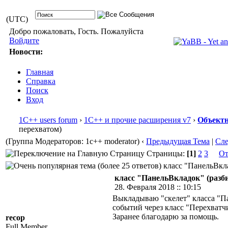
(UTC)
Добро пожаловать, Гость. Пожалуйста
Войдите
Новости:
Главная
Справка
Поиск
Вход
1С++ users forum
›
1С++ и прочие расширения v7
›
Объектн
перехватом)
(Группа Модераторов: 1c++ moderator)
‹
Предыдущая Тема
|
Сл
Страницы:
[1]
2
3
От
класс "ПанельВкла
класс "ПанельВкладок" (разби
28. Февраля 2018 :: 10:15
Выкладываю "скелет" класса "Па
событий через класс "Перехватч
Заранее благодарю за помощь.
recop
Full Member