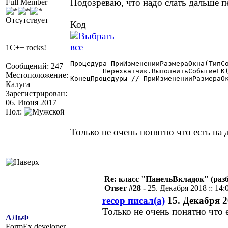
Подозреваю, что надо слать дальше п
Full Member
Отсутствует
Код
1C++ rocks!
Процедура ПриИзмененииРазмераОкна(ТипСо
Сообщений: 247
	Перехватчик.ВыполнитьСобытиеГК(ПерехватчикПредыдущий,ПерехваченныйКонтекст, "ПриИзмененииРазмераОкна",ТипСобытия,ШФормы,ВФормы);

Местоположение:
КонецПроцедуры // ПриИзмененииРазмераОк
Калуга
Зарегистрирован:
06. Июня 2017
Пол:
Только не очень понятно что есть н
Re: класс "ПанельВкладок" (раз
Ответ #28 -
25. Декабря 2018 :: 14:
recop писал(а)
15. Декабря 20
Только не очень понятно что
АЛьФ
FormEx developer