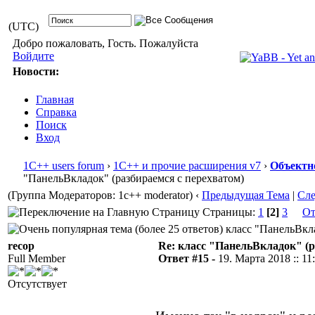
(UTC)
Добро пожаловать, Гость. Пожалуйста
Войдите
Новости:
Главная
Справка
Поиск
Вход
1С++ users forum
›
1С++ и прочие расширения v7
›
Объектн
"ПанельВкладок" (разбираемся с перехватом)
(Группа Модераторов: 1c++ moderator)
‹
Предыдущая Тема
|
Сл
Страницы:
1
[2]
3
От
класс "ПанельВкла
recop
Re: класс "ПанельВкладок" (р
Full Member
Ответ #15 -
19. Марта 2018 :: 11
Отсутствует