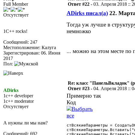
Full Member
Ответ #22 -
03. Апреля 2018 :: 2
ADirks писал(а)
22. Марта 
Отсутствует
Тогда уж лучше в структур
немножко
1C++ rocks!
Сообщений: 247
Местоположение: Калуга
... можно на этом месте по
Зарегистрирован: 06. Июня
2017
Пол:
Re: класс "ПанельВкладок" (р
Ответ #23 -
04. Апреля 2018 :: 0
ADirks
Примерно так
1c++ developer
1c++ moderator
Код
Отсутствует
А нужны ли мы нам?
стВсякиеПараметры = СоздатьО
стВсякиеПараметры.Вставить("п
Сообщений: 692
стВсякиеПараметры.Вставить("п