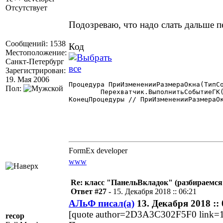
Отсутствует
Подозреваю, что надо слать дальше п
Сообщений: 1538
Код
Местоположение:
Санкт-Петербург
Зарегистрирован:
19. Мая 2006
Процедура ПриИзмененииРазмераОкна(ТипСо
Пол:
	Перехватчик.ВыполнитьСобытиеГК(ПерехватчикПредыдущий,ПерехваченныйКонтекст, "ПриИзмененииРазмераОкна",ТипСобытия,ШФормы,ВФормы);

КонецПроцедуры // ПриИзмененииРазмераОк
FormEx developer
www
Re: класс "ПанельВкладок" (разбираемся
Ответ #27 -
15. Декабря 2018 :: 06:21
АЛьФ писал(а)
13. Декабря 2018 :: 
[quote author=2D3A3C302F5F0 link=
recop