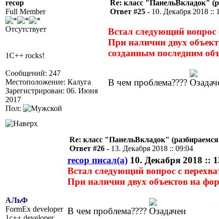
recop
Re: класс "ПанельВкладок" (р
Full Member
Ответ #25 -
10. Декабря 2018 :: 
Отсутствует
Встал следующий вопрос 
При наличии двух объект
созданным последним объ
1C++ rocks!
Сообщений: 247
В чем проблема????
Местоположение: Калуга
Зарегистрирован: 06. Июня
2017
Пол:
Re: класс "ПанельВкладок" (разбираемся
Ответ #26 -
13. Декабря 2018 :: 09:04
recop писал(а)
10. Декабря 2018 :: 1
Встал следующий вопрос с перехв
При наличии двух объектов на фо
АЛьФ
FormEx developer
В чем проблема????
1c++ developer