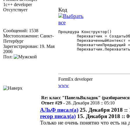
1c++ developer
Код
Отсутствует
Сообщений: 1538
Процедура Конструктор()

Местоположение: Санкт-
	Перехватчик = СоздатьОбъект("Перехватчик");

	ПерехваченныйКонтекст = Сам(Контекст).ПолучитьКонтекстОкружения();

Петербург
	ПерехватчикПредыдущий = Перехватчик.ПолучитьПерехватчикСобытийГК(ПерехваченныйКонтекст);

Зарегистрирован: 19. Мая
	Перехватчик.ПерехватитьСобытияГК(ПерехваченныйКонтекст, Сам(Контекст));

2006
Пол:
FormEx developer
www
Re: класс "ПанельВкладок" (разбираемся
Ответ #29 -
28. Декабря 2018 :: 05:10
АЛьФ писал(а)
25. Декабря 2018 :: 
recop писал(а)
15. Декабря 2018 :: 0
Только не очень понятно что есть н