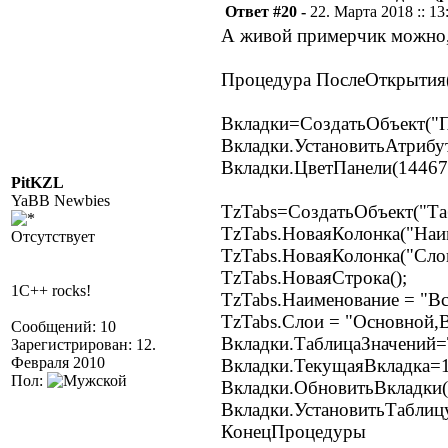
Ответ #20 -
22. Марта 2018 :: 13
А живой примерчик можно,
Процедура ПослеОткрытия
Вкладки=СоздатьОбъект("П
Вкладки.УстановитьАтрибут
Вкладки.ЦветПанели(14467
PitKZL
YaBB Newbies
TzTabs=СоздатьОбъект("Та
TzTabs.НоваяКолонка("Наим
Отсутствует
TzTabs.НоваяКолонка("Слои
TzTabs.НоваяСтрока();
1C++ rocks!
TzTabs.Наименование = "Вс
TzTabs.Слои = "Основной,В
Сообщений: 10
Вкладки.ТаблицаЗначений=
Зарегистрирован: 12.
Февраля 2010
Вкладки.ТекущаяВкладка=1
Пол:
Вкладки.ОбновитьВкладки(
Вкладки.УстановитьТаблицу
КонецПроцедуры