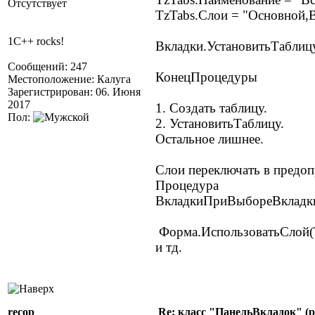
Отсутствует
TzTabs.Слои = "Основной,В
1C++ rocks!
Вкладки.УстановитьТаблицу
Сообщений: 247
КонецПроцедуры
Местоположение: Калуга
Зарегистрирован: 06. Июня
2017
1. Создать таблицу.
Пол:
2. УстановитьТаблицу.
Остальное лишнее.
Слои переключать в предо
Процедура
ВкладкиПриВыбореВкладки
Форма.ИспользоватьСлой(T
и тд.
recop
Re: класс "ПанельВкладок" (р