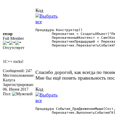
Код
Процедура Конструктор()

recop
	Перехватчик = СоздатьОбъект("Перехватчик");

	ПерехваченныйКонтекст = Сам(Контекст).ПолучитьКонтекстОкружения();

Full Member
	ПерехватчикПредыдущий = Перехватчик.ПолучитьПерехватчикСобытийГК(ПерехваченныйКонтекст);

	Перехватчик.ПерехватитьСобытияГК(ПерехваченныйКонтекст, Сам(Контекст));

Отсутствует
1C++ rocks!
Сообщений: 247
Спасибо дорогой, как всегда по твоим
Местоположение:
Мне бы ещё понять правильность по
Калуга
Зарегистрирован:
Код
06. Июня 2017
Пол:
Процедура Событие_ПриДвиженииМыши(Сост,
	Перехватчик.ВыполнитьСобытиеГК(ПерехватчикПредыдущий,ПерехваченныйКонтекст, "ПриДвиженииМыши",Сост,mX,mY,ФСО);
