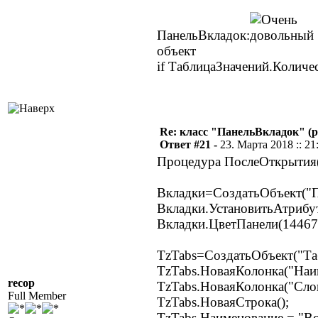
ПанельВкладок:
объект
if ТаблицаЗначений.Количе
Re: класс "ПанельВкладок" (р
Ответ #21 -
23. Марта 2018 :: 21
Процедура ПослеОткрытия
Вкладки=СоздатьОбъект("П
Вкладки.УстановитьАтрибут
Вкладки.ЦветПанели(14467
TzTabs=СоздатьОбъект("Та
TzTabs.НоваяКолонка("Наим
recop
TzTabs.НоваяКолонка("Слои
Full Member
TzTabs.НоваяСтрока();
TzTabs.Наименование = "Вс