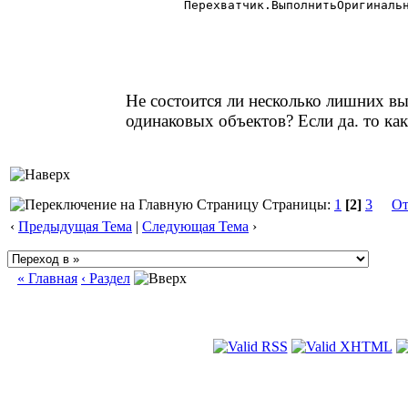
	Перехватчик.ВыполнитьОригинальноеСобытиеГК (ПерехваченныйКонтекст,"ПриДвиженииМыши",Сост,mX,mY,ФСО);

Не состоится ли несколько лишних в
одинаковых объектов? Если да. то ка
Страницы:
1
[2]
3
От
‹
Предыдущая Тема
|
Следующая Тема
›
« Главная
‹ Раздел