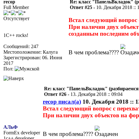
recop
Re: класс "ПанельВкладок" (р
Full Member
Ответ #25 -
10. Декабря 2018 :: 
Отсутствует
Встал следующий вопрос 
При наличии двух объект
созданным последним объ
1C++ rocks!
Сообщений: 247
В чем проблема????
Местоположение: Калуга
Зарегистрирован: 06. Июня
2017
Пол:
Re: класс "ПанельВкладок" (разбираемся
Ответ #26 -
13. Декабря 2018 :: 09:04
recop писал(а)
10. Декабря 2018 :: 1
Встал следующий вопрос с перехв
При наличии двух объектов на фо
АЛьФ
FormEx developer
В чем проблема????
1c++ developer