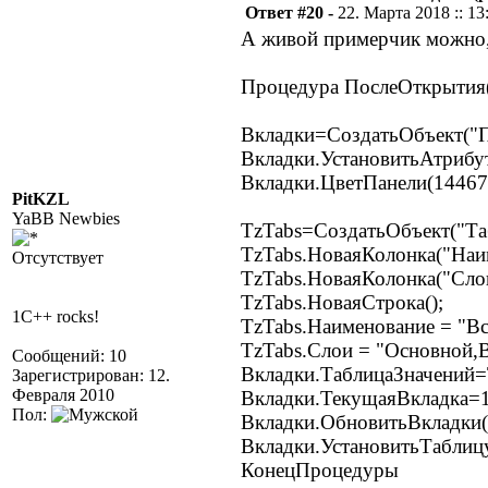
Ответ #20 -
22. Марта 2018 :: 13
А живой примерчик можно,
Процедура ПослеОткрытия
Вкладки=СоздатьОбъект("П
Вкладки.УстановитьАтрибут
Вкладки.ЦветПанели(14467
PitKZL
YaBB Newbies
TzTabs=СоздатьОбъект("Та
TzTabs.НоваяКолонка("Наим
Отсутствует
TzTabs.НоваяКолонка("Слои
TzTabs.НоваяСтрока();
1C++ rocks!
TzTabs.Наименование = "Вс
TzTabs.Слои = "Основной,В
Сообщений: 10
Вкладки.ТаблицаЗначений=
Зарегистрирован: 12.
Февраля 2010
Вкладки.ТекущаяВкладка=1
Пол:
Вкладки.ОбновитьВкладки(
Вкладки.УстановитьТаблицу
КонецПроцедуры