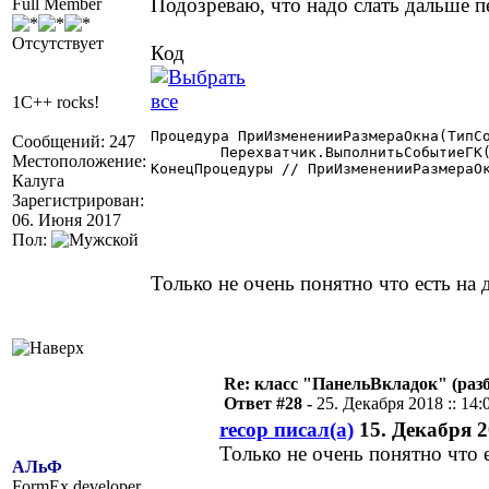
Подозреваю, что надо слать дальше п
Full Member
Отсутствует
Код
1C++ rocks!
Процедура ПриИзмененииРазмераОкна(ТипСо
Сообщений: 247
	Перехватчик.ВыполнитьСобытиеГК(ПерехватчикПредыдущий,ПерехваченныйКонтекст, "ПриИзмененииРазмераОкна",ТипСобытия,ШФормы,ВФормы);

Местоположение:
КонецПроцедуры // ПриИзмененииРазмераОк
Калуга
Зарегистрирован:
06. Июня 2017
Пол:
Только не очень понятно что есть н
Re: класс "ПанельВкладок" (раз
Ответ #28 -
25. Декабря 2018 :: 14:
recop писал(а)
15. Декабря 20
Только не очень понятно что
АЛьФ
FormEx developer