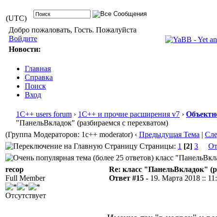
(UTC)
Добро пожаловать, Гость. Пожалуйста
Войдите
Новости:
Главная
Справка
Поиск
Вход
1С++ users forum
›
1С++ и прочие расширения v7
›
Объектн
"ПанельВкладок" (разбираемся с перехватом)
(Группа Модераторов: 1c++ moderator)
‹
Предыдущая Тема
|
Сл
Страницы:
1
[2]
3
От
класс "ПанельВкла
recop
Re: класс "ПанельВкладок" (р
Full Member
Ответ #15 -
19. Марта 2018 :: 11
Отсутствует