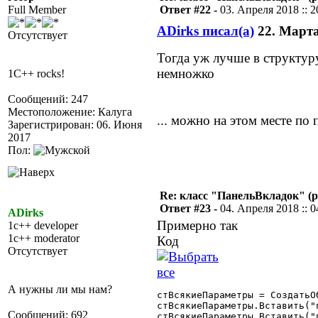
Full Member
Ответ #22 -
03. Апреля 2018 :: 2
ADirks писал(а)
22. Марта 
Отсутствует
Тогда уж лучше в структур
немножко
1C++ rocks!
Сообщений: 247
Местоположение: Калуга
... можно на этом месте по
Зарегистрирован: 06. Июня
2017
Пол:
Re: класс "ПанельВкладок" (р
Ответ #23 -
04. Апреля 2018 :: 0
ADirks
Примерно так
1c++ developer
1c++ moderator
Код
Отсутствует
А нужны ли мы нам?
стВсякиеПараметры = СоздатьО
стВсякиеПараметры.Вставить("п
Сообщений: 692
стВсякиеПараметры.Вставить("п