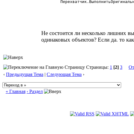
	Перехватчик.ВыполнитьОригинальноеСобытиеГК (ПерехваченныйКонтекст,"ПриДвиженииМыши",Сост,mX,mY,ФСО);

Не состоится ли несколько лишних в
одинаковых объектов? Если да. то ка
Страницы:
1
[2]
3
От
‹
Предыдущая Тема
|
Следующая Тема
›
« Главная
‹ Раздел