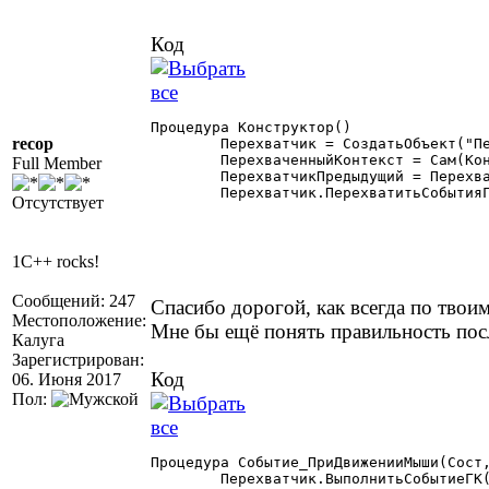
Код
Процедура Конструктор()

recop
	Перехватчик = СоздатьОбъект("Перехватчик");

	ПерехваченныйКонтекст = Сам(Контекст).ПолучитьКонтекстОкружения();

Full Member
	ПерехватчикПредыдущий = Перехватчик.ПолучитьПерехватчикСобытийГК(ПерехваченныйКонтекст);

	Перехватчик.ПерехватитьСобытияГК(ПерехваченныйКонтекст, Сам(Контекст));

Отсутствует
1C++ rocks!
Сообщений: 247
Спасибо дорогой, как всегда по твоим
Местоположение:
Мне бы ещё понять правильность по
Калуга
Зарегистрирован:
Код
06. Июня 2017
Пол:
Процедура Событие_ПриДвиженииМыши(Сост,
	Перехватчик.ВыполнитьСобытиеГК(ПерехватчикПредыдущий,ПерехваченныйКонтекст, "ПриДвиженииМыши",Сост,mX,mY,ФСО);
