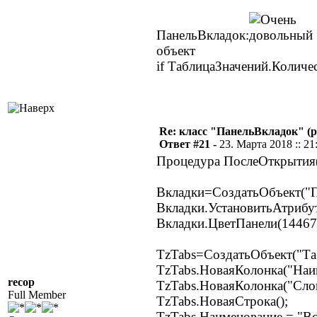
ПанельВкладок:
объект
if ТаблицаЗначений.Количе
Re: класс "ПанельВкладок" (р
Ответ #21 -
23. Марта 2018 :: 21
Процедура ПослеОткрытия
Вкладки=СоздатьОбъект("П
Вкладки.УстановитьАтрибут
Вкладки.ЦветПанели(14467
TzTabs=СоздатьОбъект("Та
TzTabs.НоваяКолонка("Наим
recop
TzTabs.НоваяКолонка("Слои
Full Member
TzTabs.НоваяСтрока();
TzTabs.Наименование = "Вс