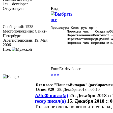
1c++ developer
Код
Отсутствует
Сообщений: 1538
Процедура Конструктор()

Местоположение: Санкт-
	Перехватчик = СоздатьОбъект("Перехватчик");

	ПерехваченныйКонтекст = Сам(Контекст).ПолучитьКонтекстОкружения();

Петербург
	ПерехватчикПредыдущий = Перехватчик.ПолучитьПерехватчикСобытийГК(ПерехваченныйКонтекст);

Зарегистрирован: 19. Мая
	Перехватчик.ПерехватитьСобытияГК(ПерехваченныйКонтекст, Сам(Контекст));

2006
Пол:
FormEx developer
www
Re: класс "ПанельВкладок" (разбираемся
Ответ #29 -
28. Декабря 2018 :: 05:10
АЛьФ писал(а)
25. Декабря 2018 :: 
recop писал(а)
15. Декабря 2018 :: 0
Только не очень понятно что есть н