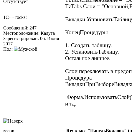
Отсутствует
TzTabs.Слои = "Основной,В
1C++ rocks!
Вкладки.УстановитьТаблицу
Сообщений: 247
КонецПроцедуры
Местоположение: Калуга
Зарегистрирован: 06. Июня
2017
1. Создать таблицу.
Пол:
2. УстановитьТаблицу.
Остальное лишнее.
Слои переключать в предо
Процедура
ВкладкиПриВыбореВкладки
Форма.ИспользоватьСлой(T
и тд.
recop
Re: класс "ПанельВкладок" (р