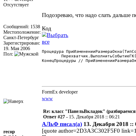
Отсутствует
Подозреваю, что надо слать дальше п
Сообщений: 1538
Код
Местоположение:
Санкт-Петербург
Зарегистрирован:
19. Мая 2006
Процедура ПриИзмененииРазмераОкна(ТипСо
Пол:
	Перехватчик.ВыполнитьСобытиеГК(ПерехватчикПредыдущий,ПерехваченныйКонтекст, "ПриИзмененииРазмераОкна",ТипСобытия,ШФормы,ВФормы);

КонецПроцедуры // ПриИзмененииРазмераОк
FormEx developer
www
Re: класс "ПанельВкладок" (разбираемся
Ответ #27 -
15. Декабря 2018 :: 06:21
АЛьФ писал(а)
13. Декабря 2018 :: 
[quote author=2D3A3C302F5F0 link=
recop