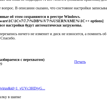
вопрос. В описании сказано, что состояние настройки записывае
нные об этом сохраняются в реестре Windows.
are\1C\1Cv7\7.7\%DB%\V7\%USERNAME%\1C++ options]
все настройки будут автоматически загружены.
ерезапись ничего не изменит и диск не износится, а помнить об
 Спасибо.
азбираемся с перехватом)
Печать
09
ivirus&id=1_vUVc3HDjyG...
ылку в шапке