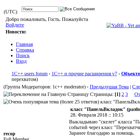
(UTC)
Добро пожаловать, Гость. Пожалуйста
Войдите
Новости:
Главная
Справка
Поиск
Вход
1С++ users forum
›
1С++ и прочие расширения v7
›
Объектн
перехватом)
(Группа Модераторов: 1c++ moderator)
‹
Предыдущая Тема
|
Сл
Страницы:
[1]
2
3
От
класс "ПанельВкла
класс "ПанельВкладок" (разби
28. Февраля 2018 :: 10:15
Выкладываю "скелет" класса "Па
событий через класс "Перехватч
Заранее благодарю за помощь.
recop
Full Member