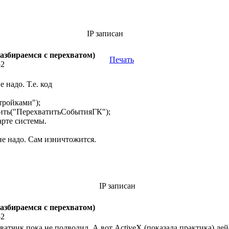
IP записан
азбираемся с перехватом)
Печать
52
 надо. Т.е. код
тройками");
ть("ПерехватитьСобытияГК");
арте системы.
не надо. Сам изничтожится.
IP записан
азбираемся с перехватом)
52
ватчик пока не подводил. А вот ActiveX (показала практика) де