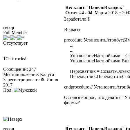
Re: класс "ПанельВкладок"
Ответ #4 -
04. Марта 2018 :: 20:
Заработало!!!
recop
В классе
Full Member
procedure УстановитьАтрибут(Им
Отсутствует
...
...
УправлениеНастройками = Соз
1C++ rocks!
УправлениеНастройками.Вклю
Сообщений: 247
Перехватчик = СоздатьОбъект
Местоположение: Калуга
Перехватчик.ПерехватитьСобы
Зарегистрирован: 06. Июня
2017
endprocedure // УстановитьАтрибу
Пол:
Остался вопрос, что делать с "
формы?
recop
Re: класс "ПанельВкладок" (р