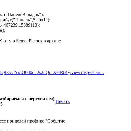
("ПанельВкладок");
бут("Панель",5,"bx1");
467239,15389113);
();
X от vip SemenPic.ocx в архиве
1qGJJQlEvCYpIO0d0d_2s2uQn-XefRtKy/view?usp=shari...
азбираемся с перехватом)
Печать
15
ассе приделай префикс "Событие_"