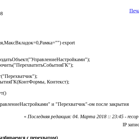
Печ
08
я,МаксВкладок=0,Рамка="") export
датьОбъект("УправлениеНастройками");
чить("ПерехватитьСобытияГК");
("Перехватчик");
тияГК(КонтФормы, Контекст);
т()
УправлениеНастройками" и "Перехватчик"-ом после закрытия
«
Последняя редакция: 04. Марта 2018 :: 23:45 - recop
IP запи
азбираемся с перехватом)