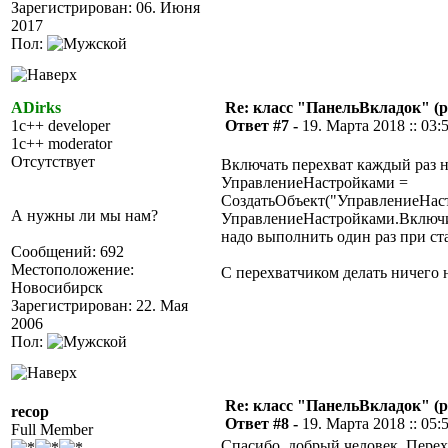
Зарегистрирован: 06. Июня
2017
Пол:
ADirks
Re: класс "ПанельВкладок" (р
1c++ developer
Ответ #7 -
19. Марта 2018 :: 03:
1c++ moderator
Отсутствует
Включать перехват каждый раз не
УправлениеНастройками =
СоздатьОбъект("УправлениеНас
А нужны ли мы нам?
УправлениеНастройками.Включи
надо выполнить один раз при ст
Сообщений: 692
Местоположение:
С перехватчиком делать ничего 
Новосибирск
Зарегистрирован: 22. Мая
2006
Пол:
Re: класс "ПанельВкладок" (р
recop
Ответ #8 -
19. Марта 2018 :: 05:
Full Member
Спасибо, добрый человек. Перех