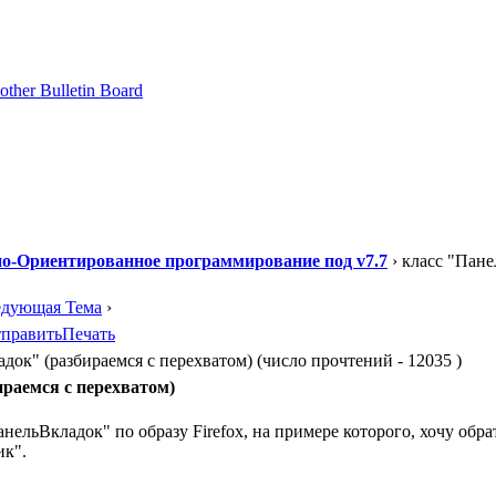
о-Ориентированное программирование под v7.7
› класс "Пане
едующая Тема
›
править
Печать
док" (разбираемся с перехватом) (число прочтений - 12035 )
раемся с перехватом)
нельВкладок" по образу Firefox, на примере которого, хочу обр
ик".