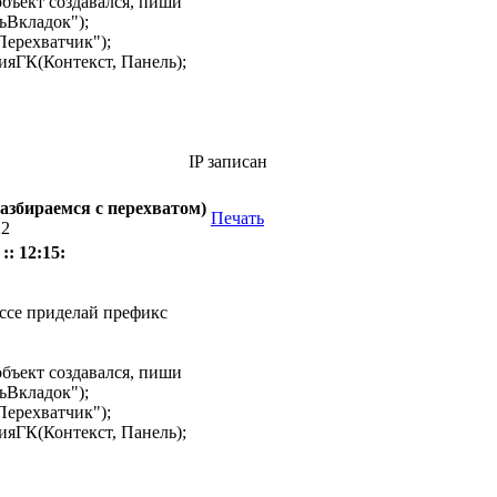
 объект создавался, пиши
ьВкладок");
Перехватчик");
яГК(Контекст, Панель);
IP записан
азбираемся с перехватом)
Печать
22
:: 12:15:
ассе приделай префикс
 объект создавался, пиши
ьВкладок");
Перехватчик");
яГК(Контекст, Панель);