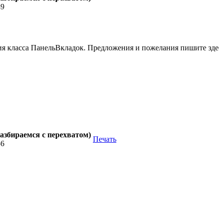
49
ия класса ПанельВкладок. Предложения и пожелания пишите зде
азбираемся с перехватом)
Печать
56