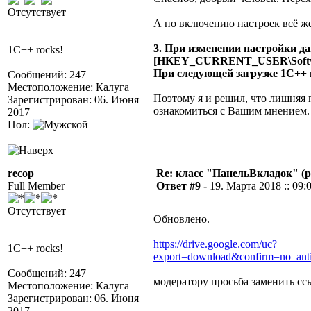
Отсутствует
А по включению настроек всё же 
3. При изменении настройки да
1C++ rocks!
[HKEY_CURRENT_USER\Softw
При следующей загрузке 1С++ 
Сообщений: 247
Местоположение: Калуга
Поэтому я и решил, что лишняя п
Зарегистрирован: 06. Июня
ознакомиться с Вашим мнением.
2017
Пол:
recop
Re: класс "ПанельВкладок" (р
Full Member
Ответ #9 -
19. Марта 2018 :: 09:
Отсутствует
Обновлено.
https://drive.google.com/uc?
1C++ rocks!
export=download&confirm=no_ant
Сообщений: 247
модератору просьба заменить сс
Местоположение: Калуга
Зарегистрирован: 06. Июня
2017