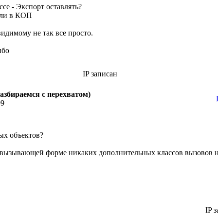
ссе - Экспорт оставлять?
или в КОП
-видимому не так все просто.
ибо
IP записан
азбираемся с перехватом)
09
ых объектов?
в вызывающей форме никаких дополнительных классов вызовов 
IP з