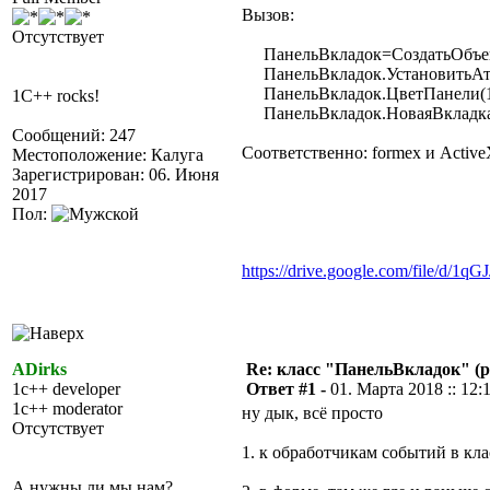
Вызов:
Отсутствует
ПанельВкладок=СоздатьОбъект
ПанельВкладок.УстановитьАтри
ПанельВкладок.ЦветПанели(14
1C++ rocks!
ПанельВкладок.НоваяВкладка
Сообщений: 247
Соответственно: formex и Active
Местоположение: Калуга
Зарегистрирован: 06. Июня
2017
Пол:
https://drive.google.com/file/d/
ADirks
Re: класс "ПанельВкладок" (р
1c++ developer
Ответ #1 -
01. Марта 2018 :: 12:
1c++ moderator
ну дык, всё просто
Отсутствует
1. к обработчикам событий в кл
А нужны ли мы нам?