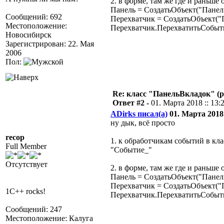
2. в форме, там же где и раньше
Панель = СоздатьОбъект("Панел
Сообщений: 692
Перехватчик = СоздатьОбъект("
Местоположение:
Перехватчик.ПерехватитьСобыти
Новосибирск
Зарегистрирован: 22. Мая
2006
Пол:
Re: класс "ПанельВкладок" (р
Ответ #2 -
01. Марта 2018 :: 13:
ADirks писал(а)
01. Марта 2018 
ну дык, всё просто
recop
1. к обработчикам событий в кл
Full Member
"Событие_"
Отсутствует
2. в форме, там же где и раньше
Панель = СоздатьОбъект("Панел
Перехватчик = СоздатьОбъект("
1C++ rocks!
Перехватчик.ПерехватитьСобыти
Сообщений: 247
Местоположение: Калуга