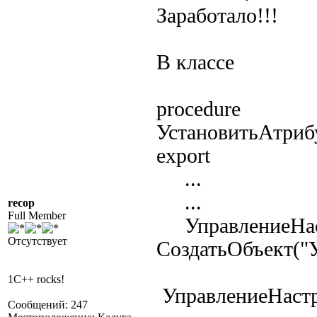
Заработало!!!
В классе
procedure
УстановитьАтриб
export
...
...
recop
Full Member
УправлениеНас
Отсутствует
СоздатьОбъект("
1C++ rocks!
УправлениеНастр
Сообщений: 247