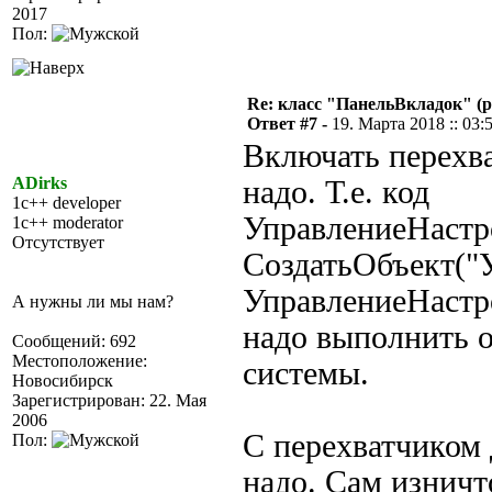
2017
Пол:
Re: класс "ПанельВкладок" (р
Ответ #7 -
19. Марта 2018 :: 03:
Включать перехва
ADirks
надо. Т.е. код
1c++ developer
УправлениеНастр
1c++ moderator
Отсутствует
СоздатьОбъект("
УправлениеНастр
А нужны ли мы нам?
надо выполнить о
Сообщений: 692
Местоположение:
системы.
Новосибирск
Зарегистрирован: 22. Мая
2006
С перехватчиком 
Пол:
надо. Сам изничт