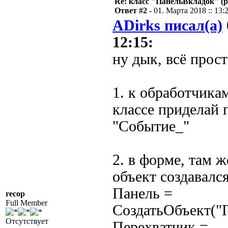
Re: класс "ПанельВкладок" (р
Ответ #2 -
01. Марта 2018 :: 13:
ADirks писал(а)
12:15:
ну дык, всё прос
1. к обработчика
классе приделай 
"Событие_"
2. в форме, там ж
объект создавалс
Панель =
recop
Full Member
СоздатьОбъект("
Отсутствует
Перехватчик =