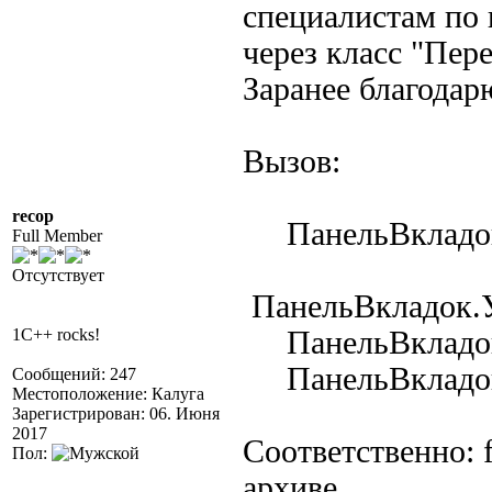
специалистам по
через класс "Пер
Заранее благодар
Вызов:
recop
ПанельВкладок=
Full Member
Отсутствует
ПанельВкладок.У
1C++ rocks!
ПанельВкладок.
ПанельВкладок.
Сообщений: 247
Местоположение: Калуга
Зарегистрирован: 06. Июня
2017
Соответственно: f
Пол:
архиве