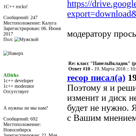
https://drive.goog
1C++ rocks!
export=download
Сообщений: 247
Местоположение: Калуга
Зарегистрирован: 06. Июня
модератору прось
2017
Пол:
Re: класс "ПанельВкладок" (р
Ответ #10 -
19. Марта 2018 :: 10
ADirks
recop писал(а)
19
1c++ developer
Поэтому я и реши
1c++ moderator
Отсутствует
изменит и диск н
будет не нужно. 
А нужны ли мы нам?
с Вашим мнением
Сообщений: 692
Местоположение:
Новосибирск
Зарегистрирован: 22. Мая