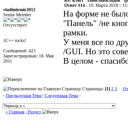
Re: класс "ПанельВкладок" (р
Ответ #14 -
19. Марта 2018 :: 11
vladimirmir2012
На форме не был
Senior Member
"Панель" /не кноп
Отсутствует
рамки.
У меня все по др
1C++ rocks!
/GUI. Но это сов
Сообщений: 423
Зарегистрирован: 18. Мая
В целом - cпасибо
2011
Страницы:
[1]
2
3
От
‹
Предыдущая Тема
|
Следующая Тема
›
« Главная
‹ Раздел