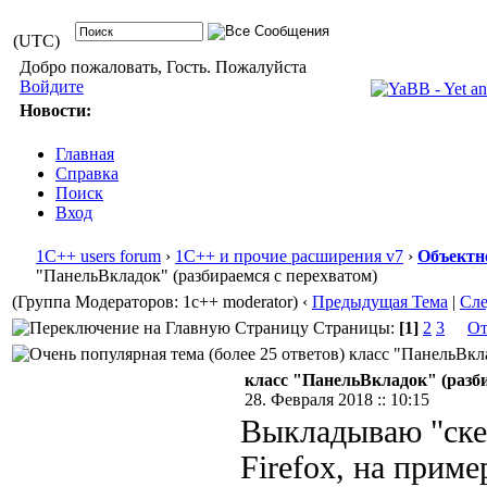
(UTC)
Добро пожаловать, Гость. Пожалуйста
Войдите
Новости:
Главная
Справка
Поиск
Вход
1С++ users forum
›
1С++ и прочие расширения v7
›
Объектн
"ПанельВкладок" (разбираемся с перехватом)
(Группа Модераторов: 1c++ moderator)
‹
Предыдущая Тема
|
Сл
Страницы:
[1]
2
3
От
класс "ПанельВкла
класс "ПанельВкладок" (разби
28. Февраля 2018 :: 10:15
Выкладываю "скел
Firefox, на приме