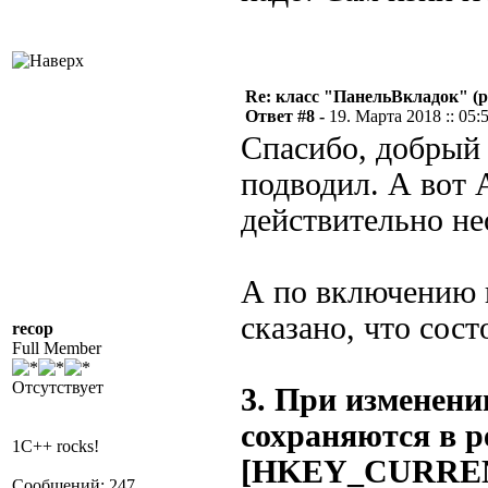
Re: класс "ПанельВкладок" (р
Ответ #8 -
19. Марта 2018 :: 05:
Спасибо, добрый 
подводил. А вот 
действительно не
А по включению н
сказано, что сост
recop
Full Member
Отсутствует
3. При изменени
сохраняются в р
1C++ rocks!
[HKEY_CURREN
Сообщений: 247