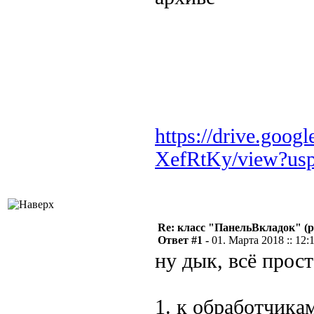
https://drive.goo
XefRtKy/view?usp=
Re: класс "ПанельВкладок" (р
Ответ #1 -
01. Марта 2018 :: 12:
ну дык, всё прос
1. к обработчика