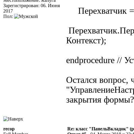
Местоположение: Калуга
Зарегистрирован: 06. Июня
Перехватчик = 
2017
Пол:
Перехватчик.Пе
Контекст);
endprocedure // У
Остался вопрос, ч
"УправлениеНаст
закрытия формы?
recop
Re: класс "ПанельВкладок" (р