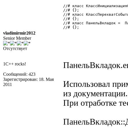
//# класс КлассИнициализация
//# {};

//# класс КлассПерехватСобыт
//# {};

//# класс ПанельВкладок =  Па
//# {};

vladimirmir2012
Senior Member
Отсутствует
ПанельВкладок.er
1C++ rocks!
Сообщений: 423
Зарегистрирован: 18. Мая
Использовал прим
2011
из документации.
При отработке те
ПанельВкладок::Д