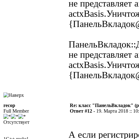
не представляет 
actxBasis.Уничтож
{ПанельВкладок
ПанельВкладок::Д
не представляет 
actxBasis.Уничтож
{ПанельВкладок
recop
Re: класс "ПанельВкладок" (р
Full Member
Ответ #12 -
19. Марта 2018 :: 10
Отсутствует
А если регистри
1C++ rocks!