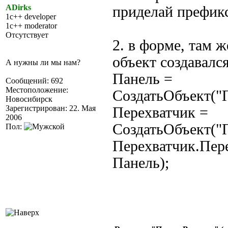
ADirks
приделай префик
1c++ developer
1c++ moderator
Отсутствует
2. в форме, там ж
объект создавалс
А нужны ли мы нам?
Панель =
Сообщений: 692
Местоположение:
СоздатьОбъект("
Новосибирск
Зарегистрирован: 22. Мая
Перехватчик =
2006
СоздатьОбъект("П
Пол:
Перехватчик.Пер
Панель);