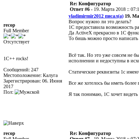
Re: Конфигуратор
Ответ #6 -
19. Марта 2018 :: 07:
vladimirmir2012 писал(а)
19. Ма
Вопрос нужно ли это делать?
recop
1С предоставила возможность р
Full Member
Да ActiveX прекрасно в 1С фун
То бишь можно просто написать 
Отсутствует
Всё так. Но это уже совсем не б
1C++ rocks!
исполнении и недоступны в исх
Сообщений: 247
Статические
реквизиты 1с имеют
Местоположение: Калуга
Зарегистрирован: 06. Июня
Все же хотелось бы иметь более
2017
Пол:
Я так понимаю, 1С хочет видеть
recop
Re: Конфигуратор
Full Member
Ответ #7 -
19. Марта 2018 :: 07: