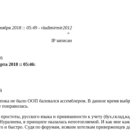
ября 2018 :: 05:49 - vladimirmir2012
»
IP записан
16
рта 2018 :: 05:46:
ре пока не было ООП баловался ассемблером. В данное время выбр
е понравилась.
й простоты, русского языка и привязанности к учету (бух,склад,к
уралиева, в принципе оказалась непотопляемой. И как мне каж
то и быстро. Судя по форумам, всяким хотелкам приверженцев да