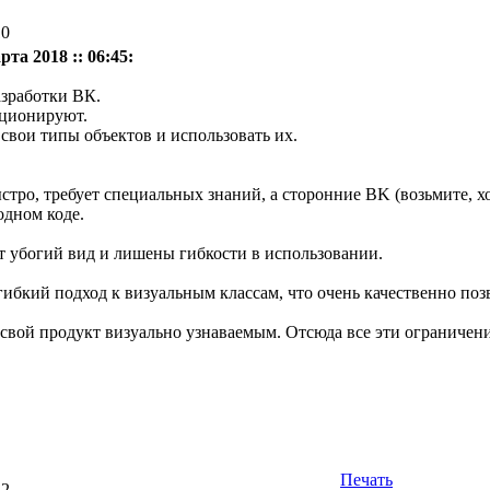
10
рта 2018 :: 06:45:
азработки ВК.
кционируют.
свои типы объектов и использовать их.
ыстро, требует
специальных
знаний, а сторонние BK (возьмите, х
одном коде.
 убогий вид и лишены гибкости в использовании.
 гибкий подход к визуальным классам, что очень качественно по
 свой продукт визуально узнаваемым. Отсюда все эти ограничени
Печать
22