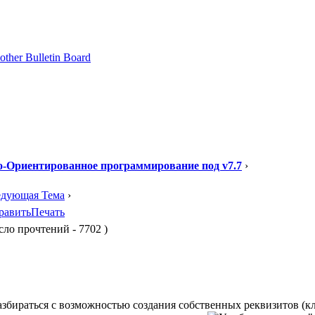
-Ориентированное программирование под v7.7
›
едующая Тема
›
равить
Печать
ло прочтений - 7702 )
азбираться с возможностью создания собственных реквизитов (к