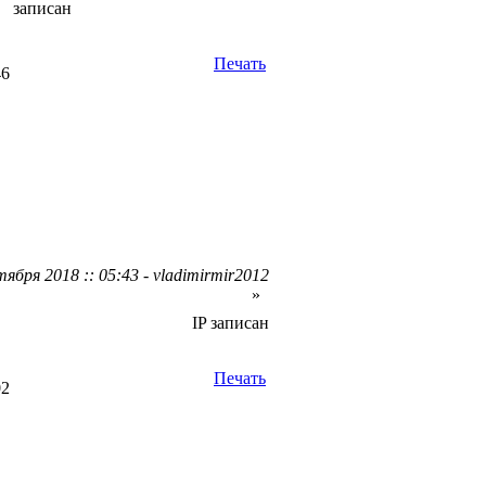
записан
Печать
46
ября 2018 :: 05:43 - vladimirmir2012
»
IP записан
Печать
02