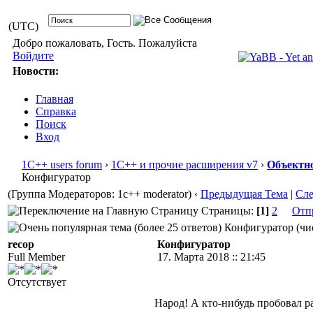
(UTC)
Добро пожаловать, Гость. Пожалуйста
Войдите
Новости:
Главная
Справка
Поиск
Вход
1С++ users forum
›
1С++ и прочие расширения v7
›
Объектно
Конфигуратор
(Группа Модераторов: 1c++ moderator)
‹
Предыдущая Тема
|
Сл
Страницы:
[1]
2
Отп
Конфигуратор (чис
recop
Конфигуратор
Full Member
17. Марта 2018 :: 21:45
Отсутствует
Народ! А кто-нибудь пробовал р