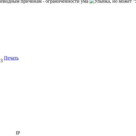
очевидным причинам - ограниченности ума
, но может 
Печать
53
IP