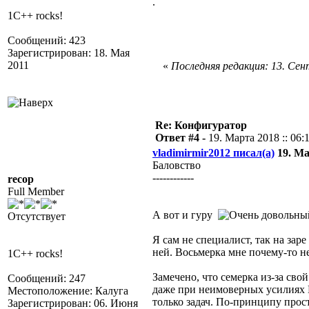
.
1C++ rocks!
Сообщений: 423
Зарегистрирован: 18. Мая
2011
«
Последняя редакция: 13. Сент
Re: Конфигуратор
Ответ #4 -
19. Марта 2018 :: 06:
vladimirmir2012 писал(а)
19. Ма
Баловство
------------
recop
Full Member
А вот и гуру
Отсутствует
Я сам не специалист, так на за
ней. Восьмерка мне почему-то н
1C++ rocks!
Замечено, что семерка из-за сво
Сообщений: 247
даже при неимоверных усилиях Н
Местоположение: Калуга
только задач. По-принципу прос
Зарегистрирован: 06. Июня