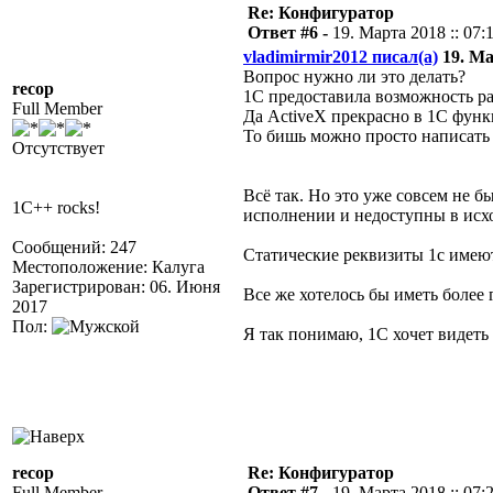
Re: Конфигуратор
Ответ #6 -
19. Марта 2018 :: 07:
vladimirmir2012 писал(а)
19. Ма
Вопрос нужно ли это делать?
recop
1С предоставила возможность р
Full Member
Да ActiveX прекрасно в 1С фун
То бишь можно просто написать 
Отсутствует
Всё так. Но это уже совсем не б
1C++ rocks!
исполнении и недоступны в исх
Сообщений: 247
Статические
реквизиты 1с имеют
Местоположение: Калуга
Зарегистрирован: 06. Июня
Все же хотелось бы иметь более
2017
Пол:
Я так понимаю, 1С хочет видеть
recop
Re: Конфигуратор
Full Member
Ответ #7 -
19. Марта 2018 :: 07: