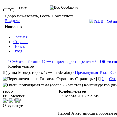
(UTC)
Добро пожаловать, Гость. Пожалуйста
Войдите
Новости:
Главная
Справка
Поиск
Вход
1С++ users forum
›
1С++ и прочие расширения v7
›
Объектно
Конфигуратор
(Группа Модераторов: 1c++ moderator)
‹
Предыдущая Тема
|
Сл
Страницы:
[1]
2
Отп
Конфигуратор (чис
recop
Конфигуратор
Full Member
17. Марта 2018 :: 21:45
Отсутствует
Народ! А кто-нибудь пробовал р