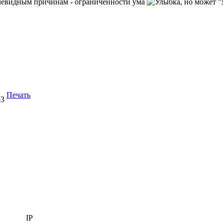
очевидным причинам - ограниченности ума
, но может 
Печать
53
IP