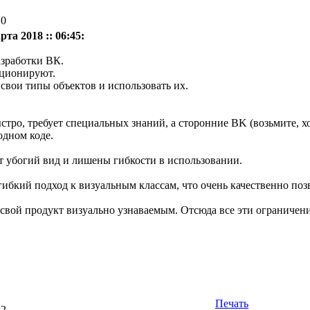
10
рта 2018 :: 06:45:
азработки ВК.
кционируют.
свои типы объектов и использовать их.
ыстро, требует
специальных
знаний, а сторонние BK (возьмите, х
одном коде.
 убогий вид и лишены гибкости в использовании.
 гибкий подход к визуальным классам, что очень качественно по
 свой продукт визуально узнаваемым. Отсюда все эти ограничени
Печать
22