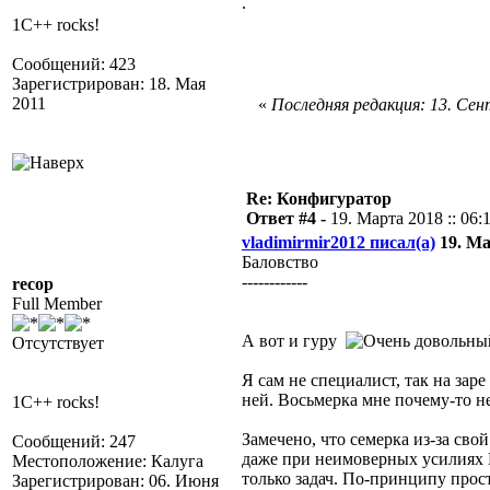
.
1C++ rocks!
Сообщений: 423
Зарегистрирован: 18. Мая
2011
«
Последняя редакция: 13. Сент
Re: Конфигуратор
Ответ #4 -
19. Марта 2018 :: 06:
vladimirmir2012 писал(а)
19. Ма
Баловство
------------
recop
Full Member
А вот и гуру
Отсутствует
Я сам не специалист, так на за
ней. Восьмерка мне почему-то н
1C++ rocks!
Замечено, что семерка из-за сво
Сообщений: 247
даже при неимоверных усилиях Н
Местоположение: Калуга
только задач. По-принципу прос
Зарегистрирован: 06. Июня