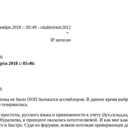
ября 2018 :: 05:49 - vladimirmir2012
»
IP записан
16
рта 2018 :: 05:46:
ре пока не было ООП баловался ассемблером. В данное время выбр
е понравилась.
й простоты, русского языка и привязанности к учету (бух,склад,к
уралиева, в принципе оказалась непотопляемой. И как мне каж
то и быстро. Судя по форумам, всяким хотелкам приверженцев да