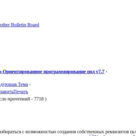
-Ориентированное программирование под v7.7
›
едующая Тема
›
равить
Печать
ло прочтений - 7718 )
азбираться с возможностью создания собственных реквизитов (к