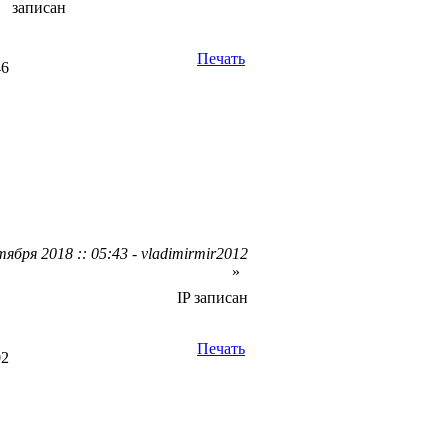
записан
Печать
46
ября 2018 :: 05:43 - vladimirmir2012
»
IP записан
Печать
02