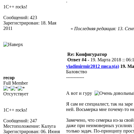
.
1C++ rocks!
Сообщений: 423
Зарегистрирован: 18. Мая
2011
«
Последняя редакция: 13. Сент
Re: Конфигуратор
Ответ #4 -
19. Марта 2018 :: 06:
vladimirmir2012 писал(а)
19. Ма
Баловство
------------
recop
Full Member
А вот и гуру
Отсутствует
Я сам не специалист, так на за
ней. Восьмерка мне почему-то н
1C++ rocks!
Замечено, что семерка из-за сво
Сообщений: 247
даже при неимоверных усилиях Н
Местоположение: Калуга
только задач. По-принципу прос
Зарегистрирован: 06. Июня