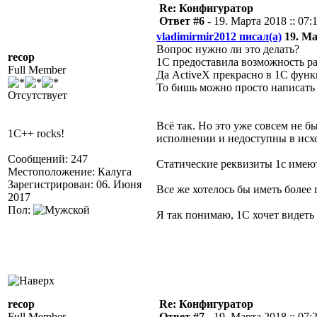
Re: Конфигуратор
Ответ #6 -
19. Марта 2018 :: 07:
vladimirmir2012 писал(а)
19. Ма
Вопрос нужно ли это делать?
recop
1С предоставила возможность р
Full Member
Да ActiveX прекрасно в 1С фун
То бишь можно просто написать 
Отсутствует
Всё так. Но это уже совсем не б
1C++ rocks!
исполнении и недоступны в исх
Сообщений: 247
Статические
реквизиты 1с имеют
Местоположение: Калуга
Зарегистрирован: 06. Июня
Все же хотелось бы иметь более
2017
Пол:
Я так понимаю, 1С хочет видеть
recop
Re: Конфигуратор
Full Member
Ответ #7 -
19. Марта 2018 :: 07: