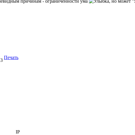
очевидным причинам - ограниченности ума
, но может 
Печать
53
IP