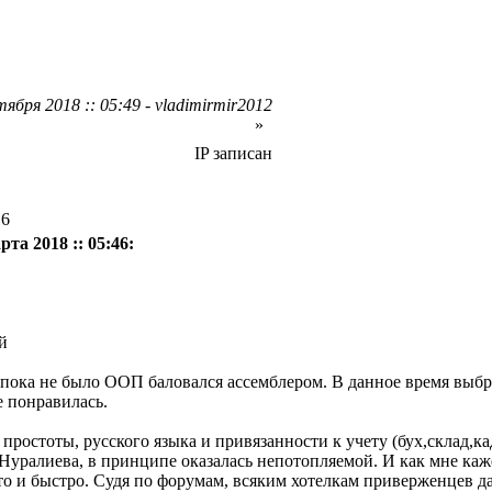
ября 2018 :: 05:49 - vladimirmir2012
»
IP записан
16
рта 2018 :: 05:46:
ре пока не было ООП баловался ассемблером. В данное время выбр
е понравилась.
й простоты, русского языка и привязанности к учету (бух,склад,к
уралиева, в принципе оказалась непотопляемой. И как мне каж
то и быстро. Судя по форумам, всяким хотелкам приверженцев да