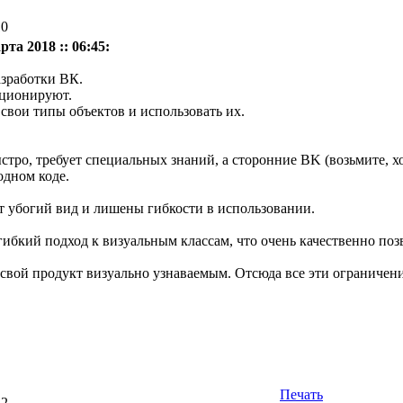
10
рта 2018 :: 06:45:
азработки ВК.
кционируют.
свои типы объектов и использовать их.
ыстро, требует
специальных
знаний, а сторонние BK (возьмите, х
одном коде.
 убогий вид и лишены гибкости в использовании.
 гибкий подход к визуальным классам, что очень качественно по
 свой продукт визуально узнаваемым. Отсюда все эти ограничени
Печать
22