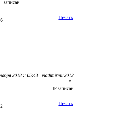
записан
Печать
46
ября 2018 :: 05:43 - vladimirmir2012
»
IP записан
Печать
02