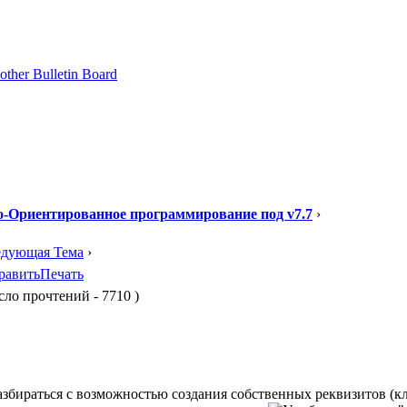
-Ориентированное программирование под v7.7
›
едующая Тема
›
равить
Печать
ло прочтений - 7710 )
азбираться с возможностью создания собственных реквизитов (к