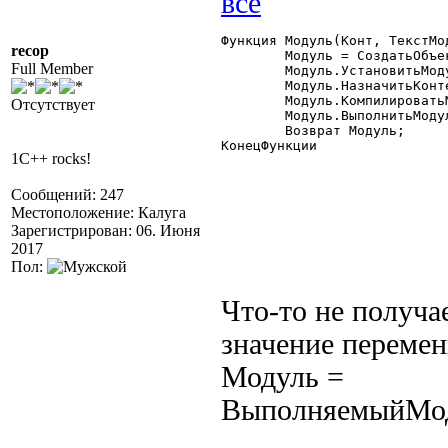
Функция Модуль(Конт, ТекстМод
recop
	Модуль = СоздатьОбъект("ВыполняемыйМодуль");

Full Member
	Модуль.УстановитьМодуль(ТекстМодуля);

	Модуль.НазначитьКонтекст(Конт);

	Модуль.КомпилироватьМодуль();

Отсутствует
	Модуль.ВыполнитьМодуль();

	Возврат Модуль;

КонецФункции

1C++ rocks!
Сообщений: 247
Местоположение: Калуга
Зарегистрирован: 06. Июня
2017
Пол:
Что-то не получа
значение перемен
Модуль =
ВыполняемыйМо