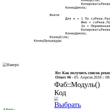
			КонецЕсли;

			КопироватьРеквизиты_Значение(Приемник, Имя, Зн, фТолькоНеПустые, фТолькоПустыеПриемника);

		КонецЦикла;

	Иначе

		Для н = 1 По сзРекв.РазмерСписка() Цикл

			Имя = сзРекв.ПолучитьЗначение(н);

			Зн = ПеременнаяКонтекста(Источник, Имя);

			КопироватьРеквизиты_Значение(Приемник, Имя, Зн, фТолькоНеПустые, фТолькоПустыеПриемника);

		КонецЦикла;

	КонецЕсли;

КонецПроцедуры

Re: Как получить список рек
Ответ #6 -
05. Апреля 2018 :: 08
Фаб::Модуль()
Код
ADirks