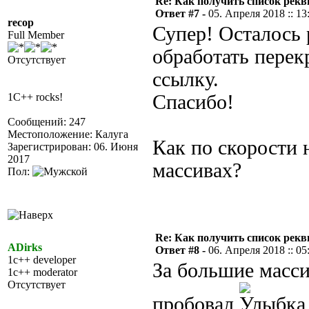
Re: Как получить список рек
Ответ #7 -
05. Апреля 2018 :: 13
recop
Супер! Осталось 
Full Member
обработать пере
Отсутствует
ссылку.
1C++ rocks!
Спасибо!
Сообщений: 247
Местоположение: Калуга
Как по скорости 
Зарегистрирован: 06. Июня
2017
массивах?
Пол:
Re: Как получить список рек
ADirks
Ответ #8 -
06. Апреля 2018 :: 05
1c++ developer
За большие масси
1c++ moderator
Отсутствует
пробовал