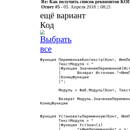
Re: Как получить список реквизитов КО
Ответ #5 -
05. Апреля 2018 :: 08:21
ещё вариант
Код
Функция ПеременнаяКонтекста(Конт, ИмяПе
	ТекстМодуля = "

	|Функция ЗначениеПеременной(Источник)

	|	Возврат Источник."+ИмяПеременной+";

	|КонецФункции

	|";

	Модуль = Фаб.Модуль(Конт, ТекстМодуля);

	Возврат Модуль.ЗначениеПеременной(Конт);

КонецФункции

Функция УстановитьПеременную(Конт, ИмяП
	ТекстМодуля = "

	|Функция УстЗнач(з)

	|	"+ИмяПеременной+" = з;
