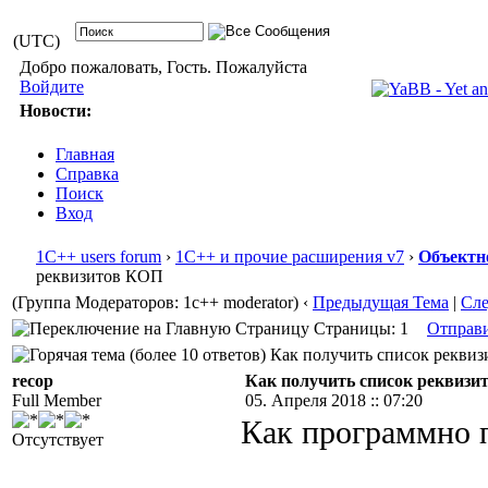
(UTC)
Добро пожаловать, Гость. Пожалуйста
Войдите
Новости:
Главная
Справка
Поиск
Вход
1С++ users forum
›
1С++ и прочие расширения v7
›
Объектн
реквизитов КОП
(Группа Модераторов: 1c++ moderator)
‹
Предыдущая Тема
|
Сл
Страницы: 1
Отправ
Как получить список реквизи
recop
Как получить список реквиз
Full Member
05. Апреля 2018 :: 07:20
Как программно 
Отсутствует