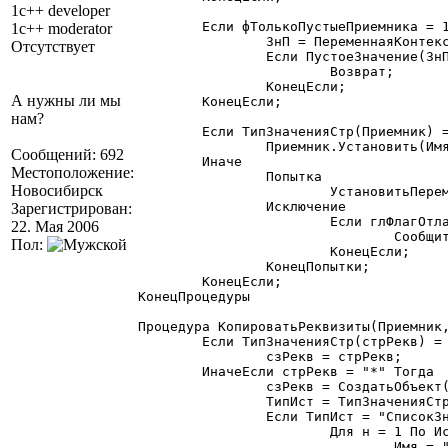
1c++ developer
	Если фТолькоПустыеПриемника = 1 Тогда

1c++ moderator
		ЗнП = ПеременнаяКонтекста(Приемник, Имя);

Отсутствует
		Если ПустоеЗначение(ЗнП) = 0 Тогда

			Возврат;

		КонецЕсли;

А нужны ли мы
	КонецЕсли;

нам?
	Если ТипЗначенияСтр(Приемник) = "СписокЗначений" Тогда

		Приемник.Установить(Имя, Зн);

Сообщений: 692
	Иначе

Местоположение:
		Попытка

Новосибирск
			УстановитьПеременную(Приемник, Имя, Зн);

		Исключение

Зарегистрирован:
			Если глФлагОтладки = 1 Тогда

22. Мая 2006
				Сообщить("Копир.рекв.: ошибочка: в "+Приемник+" нет "+Имя);

Пол:
			КонецЕсли;

		КонецПопытки;

	КонецЕсли;

КонецПроцедуры

Процедура КопироватьРеквизиты(Приемник,
	Если ТипЗначенияСтр(стрРекв) = "СписокЗначений" Тогда

		сзРекв = стрРекв;

	ИначеЕсли стрРекв = "*" Тогда

		сзРекв = СоздатьОбъект("СписокЗначений");

		ТипИст = ТипЗначенияСтр(Источник);

		Если ТипИст = "СписокЗначений" Тогда

			Для н = 1 По Источник.РазмерСписка() Цикл

				Имя = "";
