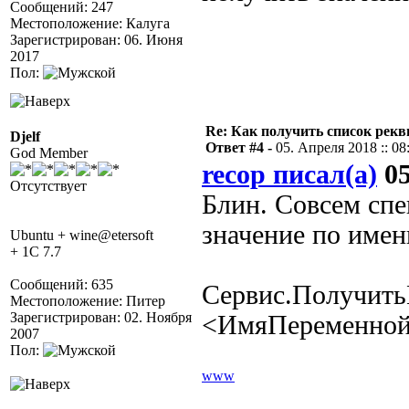
Сообщений: 247
Местоположение: Калуга
Зарегистрирован: 06. Июня
2017
Пол:
Re: Как получить список рек
Djelf
Ответ #4 -
05. Апреля 2018 :: 08
God Member
recop писал(а)
05
Отсутствует
Блин. Совсем спе
значение по имен
Ubuntu + wine@etersoft
+ 1C 7.7
Сообщений: 635
Сервис.Получить
Местоположение: Питер
Зарегистрирован: 02. Ноября
<ИмяПеременной>
2007
Пол:
www