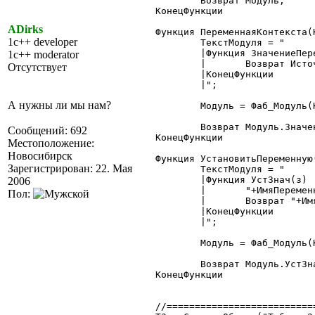
	Возврат Модуль;

КонецФункции

ADirks
Функция ПеременнаяКонтекста(
1c++ developer
	ТекстМодуля = "

	|Функция ЗначениеПеременной(Источник)

1c++ moderator
	|	Возврат Источник."+ИмяПеременной+";

Отсутствует
	|КонецФункции

	|";

А нужны ли мы нам?
	Модуль = Фаб_Модуль(Конт, ТекстМодуля);

	Возврат Модуль.ЗначениеПеременной(Конт);

Сообщений: 692
КонецФункции

Местоположение:
Новосибирск
Функция УстановитьПеременную
Зарегистрирован: 22. Мая
	ТекстМодуля = "

	|Функция УстЗнач(з)

2006
	|	"+ИмяПеременной+" = з;

Пол:
	|	Возврат "+ИмяПеременной+";

	|КонецФункции

	|";

	Модуль = Фаб_Модуль(Конт, ТекстМодуля);

	Возврат Модуль.УстЗнач(Значение);

КонецФункции

//==========================