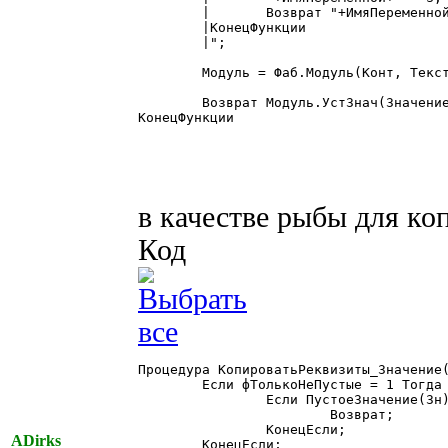
	|	Возврат "+ИмяПеременной+";

	|КонецФункции

	|";

	Модуль = Фаб.Модуль(Конт, ТекстМодуля);

	Возврат Модуль.УстЗнач(Значение);

КонецФункции

в качестве рыбы для ко
Код
Процедура КопироватьРеквизиты_Значение(
	Если фТолькоНеПустые = 1 Тогда

		Если ПустоеЗначение(Зн) = 1 Тогда

			Возврат;

		КонецЕсли;

ADirks
	КонецЕсли;
