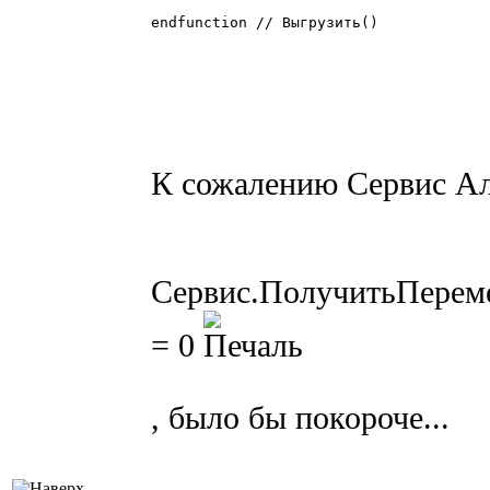
endfunction // Выгрузить()

К сожалению Сервис Ал
Сервис.ПолучитьПереме
= 0
, было бы покороче...