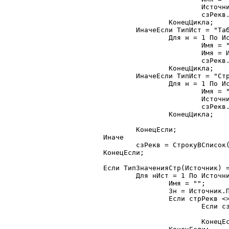
				Источник.ПолучитьЗначение(н, Имя);

				сзРекв.ДобавитьЗначение(Имя);

			КонецЦикла;

		ИначеЕсли ТипИст = "ТаблицаЗначений" Тогда

			Для н = 1 По Источник.КоличествоКолонок() Цикл

				Имя = "";

				Имя = Источник.ПолучитьПараметрыКолонки(н);

				сзРекв.ДобавитьЗначение(Имя);

			КонецЦикла;

		ИначеЕсли ТипИст = "Структура" Тогда

			Для н = 1 По Источник.Количество() Цикл

				Имя = "";

				Источник.Получить(н, Имя);

				сзРекв.ДобавитьЗначение(Имя);

			КонецЦикла;

		КонецЕсли;

	Иначе

		сзРекв = СтрокуВСписок(стрРекв, ",", 1);

	КонецЕсли;

	Если ТипЗначенияСтр(Источник) = "СписокЗначений" Тогда

		Для нИст = 1 По Источник.РазмерСписка() Цикл

			Имя = "";

			Зн = Источник.ПолучитьЗначение(нИст, Имя);

			Если стрРекв <> "" Тогда

				Если сзРекв.НайтиЗначение(Имя) = 0 Тогда

					Продолжить;
				КонецЕсли;
