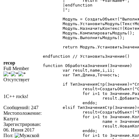
	|	return "+varName+";

	|endfunction

	|";

	Модуль = СоздатьОбъект("ВыполняемыйМодуль");

	Модуль.УстановитьМодуль(ТекстМодуля);

	Модуль.НазначитьКонтекст(Контекст);

	Модуль.КомпилироватьМодуль();

	Модуль.ВыполнитьМодуль();

	return Модуль.УстановитьЗначение(Значение);

endfunction // УстановитьЗначение()

recop
function ОбработкаЗначения(Значение)

Full Member
	var result,name,i,ii;

	var Тип,Длина,Точность;

Отсутствует
	if ТипЗначенияСтр(Значение)="СписокЗначений" then

		result=СоздатьОбъект("СписокЗначений");

		for i=1 to Значение.РазмерСписка() do

1C++ rocks!
			result.ДобавитьЗначение(ОбработкаЗначения(Значение.ПолучитьЗначений(i)));

		enddo;

Сообщений: 247
	elsif ТипЗначенияСтр(Значение)="ТаблицаЗначений" then

		result=СоздатьОбъект("ТаблицаЗначений");

Местоположение:
		for i=1 to Значение.КоличествоКолонок() do

Калуга
			name = Значение.ПолучитьПараметрыКолонки(i,Тип,Длина,Точность);

Зарегистрирован:
			result.НоваяКолонка(name,Тип,Длина,Точность);

06. Июня 2017
		enddo;

Пол:
		for i=1 to Значение.КоличествоСтрок() do
