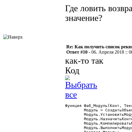
Где ловить возвр
значение?
Re: Как получить список рек
Ответ #10 -
06. Апреля 2018 :: 0
как-то так
Код
Функция Фаб_Модуль(Конт, Текс
	Модуль = СоздатьОбъект("ВыполняемыйМодуль");

	Модуль.УстановитьМодуль(ТекстМодуля);

	Модуль.НазначитьКонтекст(Конт);

	Модуль.КомпилироватьМодуль();

	Модуль.ВыполнитьМодуль();
