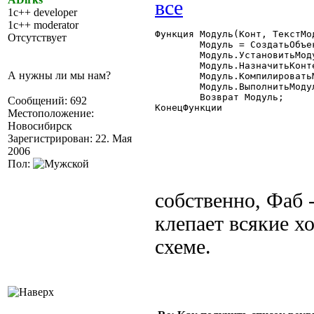
1c++ developer
1c++ moderator
Функция Модуль(Конт, ТекстМод
Отсутствует
	Модуль = СоздатьОбъект("ВыполняемыйМодуль");

	Модуль.УстановитьМодуль(ТекстМодуля);

	Модуль.НазначитьКонтекст(Конт);

А нужны ли мы нам?
	Модуль.КомпилироватьМодуль();

	Модуль.ВыполнитьМодуль();

	Возврат Модуль;

Сообщений: 692
КонецФункции

Местоположение:
Новосибирск
Зарегистрирован: 22. Мая
2006
Пол:
собственно, Фаб -
клепает всякие 
схеме.