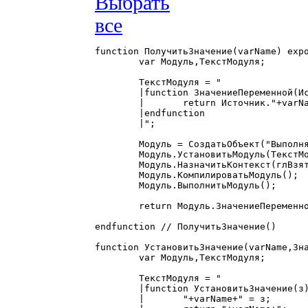
function ПолучитьЗначение(varName) expo
	var Модуль,ТекстМодуля;

	ТекстМодуля = "

	|function ЗначениеПеременной(Источник)

	|	return Источник."+varName+";

	|endfunction

	|";

	Модуль = СоздатьОбъект("ВыполняемыйМодуль");

	Модуль.УстановитьМодуль(ТекстМодуля);

	Модуль.НазначитьКонтекст(глВзятьКонтекст(Контекст));

	Модуль.КомпилироватьМодуль();

	Модуль.ВыполнитьМодуль();

	return Модуль.ЗначениеПеременной(глВзятьКонтекст(Контекст));

endfunction // ПолучитьЗначение()

function УстановитьЗначение(varName,Зна
	var Модуль,ТекстМодуля;

	ТекстМодуля = "

	|function УстановитьЗначение(з)

	|	"+varName+" = з;
