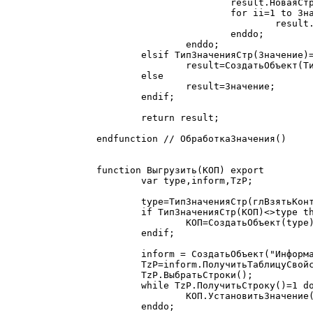
			result.НоваяСтрока();

			for ii=1 to Значение.КоличествоКолонок() do

				result.УстановитьЗначение( i, ii, ОбработкаЗначения( Значение.ПолучитьЗначение(i,ii) ) );

			enddo;

		enddo;

	elsif ТипЗначенияСтр(Значение)=ТипЗначенияСтр(глВзятьКонтекст(Контекст)) then

		result=СоздатьОбъект(ТипЗначенияСтр(глВзятьКонтекст(Контекст)));

	else

		result=Значение;

	endif;

	return result;

endfunction // ОбработкаЗначения()

function Выгрузить(КОП) export

	var type,inform,TzP;

	type=ТипЗначенияСтр(глВзятьКонтекст(Контекст));

	if ТипЗначенияСтр(КОП)<>type then

		КОП=СоздатьОбъект(type);

	endif;

	inform = СоздатьОбъект("Информатор");

	TzP=inform.ПолучитьТаблицуСвойств(КОП);

	TzP.ВыбратьСтроки();

	while TzP.ПолучитьСтроку()=1 do

		КОП.УстановитьЗначение( TzP.NameRus, ОбработкаЗначения( ПолучитьЗначение(TzP.NameRus) ) );

	enddo;
