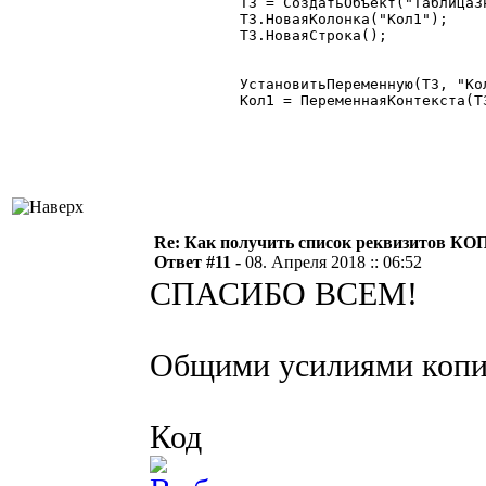
ТЗ = СоздатьОбъект("ТаблицаЗн
ТЗ.НоваяКолонка("Кол1");

ТЗ.НоваяСтрока();

УстановитьПеременную(ТЗ, "Кол
Кол1 = ПеременнаяКонтекста(ТЗ
Re: Как получить список реквизитов КО
Ответ #11 -
08. Апреля 2018 :: 06:52
СПАСИБО ВСЕМ!
Общими усилиями копир
Код