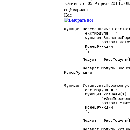
Ответ #5 -
05. Апреля 2018 :: 08
ещё вариант
Код
Функция ПеременнаяКонтекста(
	ТекстМодуля = "

	|Функция ЗначениеПеременной(Источник)

	|	Возврат Источник."+ИмяПеременной+";

	|КонецФункции

	|";

	Модуль = Фаб.Модуль(Конт, ТекстМодуля);

	Возврат Модуль.ЗначениеПеременной(Конт);

КонецФункции

Функция УстановитьПеременную
	ТекстМодуля = "

	|Функция УстЗнач(з)

	|	"+ИмяПеременной+" = з;

	|	Возврат "+ИмяПеременной+";

	|КонецФункции

	|";

	Модуль = Фаб.Модуль(Конт, ТекстМодуля);

	Возврат Модуль.УстЗнач(Значение);
