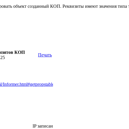
овать объект созданный КОП. Реквизиты имеют значения типа т
визитов КОП
Печать
:25
l/Informer.html#getpropstable
IP записан