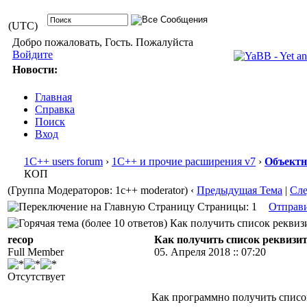
(UTC)
Добро пожаловать, Гость. Пожалуйста
Войдите
Новости:
Главная
Справка
Поиск
Вход
1С++ users forum
›
1С++ и прочие расширения v7
›
Объектн
КОП
(Группа Модераторов: 1c++ moderator)
‹
Предыдущая Тема
|
Сл
Страницы: 1
Отправ
Как получить список реквизи
recop
Как получить список реквиз
Full Member
05. Апреля 2018 :: 07:20
Отсутствует
Как программно получить спис