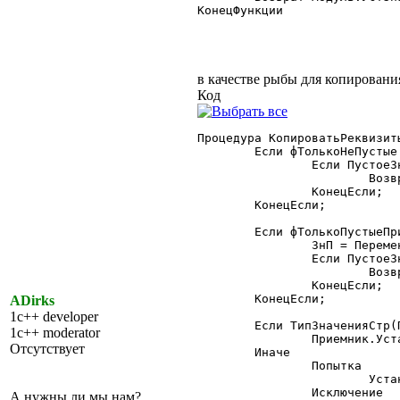
КонецФункции

в качестве рыбы для копировани
Код
Процедура КопироватьРеквизит
	Если фТолькоНеПустые = 1 Тогда

		Если ПустоеЗначение(Зн) = 1 Тогда

			Возврат;

		КонецЕсли;

	КонецЕсли;

	Если фТолькоПустыеПриемника = 1 Тогда

		ЗнП = ПеременнаяКонтекста(Приемник, Имя);

		Если ПустоеЗначение(ЗнП) = 0 Тогда

			Возврат;

		КонецЕсли;

	КонецЕсли;

ADirks
1c++ developer
	Если ТипЗначенияСтр(Приемник) = "СписокЗначений" Тогда

1c++ moderator
		Приемник.Установить(Имя, Зн);

Отсутствует
	Иначе

		Попытка

			УстановитьПеременную(Приемник, Имя, Зн);

		Исключение

А нужны ли мы нам?