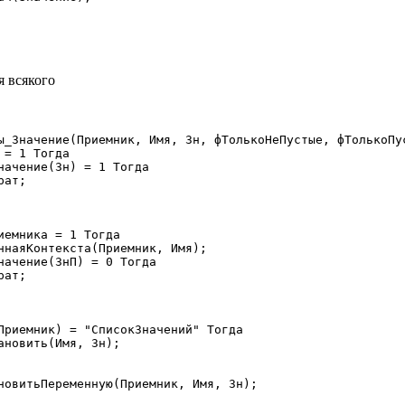
я всякого
ы_Значение(Приемник, Имя, Зн, фТолькоНеПустые, фТолькоПус