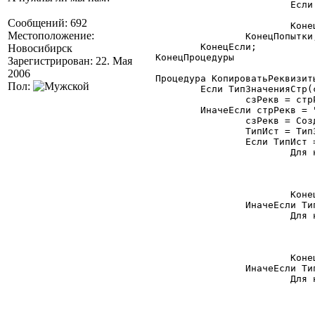
			Если глФлагОтладки = 1 Тогда

				Сообщить("Копир.рекв.: ошибочка: в "+Приемник+" нет 
Сообщений: 692
			КонецЕсли;

Местоположение:
		КонецПопытки;

	КонецЕсли;

Новосибирск
КонецПроцедуры

Зарегистрирован: 22. Мая
2006
Процедура КопироватьРеквизит
Пол:
	Если ТипЗначенияСтр(стрРекв) = "СписокЗначений" Тогда

		сзРекв = стрРекв;

	ИначеЕсли стрРекв = "*" Тогда

		сзРекв = СоздатьОбъект("СписокЗначений");

		ТипИст = ТипЗначенияСтр(Источник);

		Если ТипИст = "СписокЗначений" Тогда

			Для н = 1 По Источник.РазмерСписка() Цикл

				Имя = ""
				Источник.ПолучитьЗначение(н, И
				сзРекв.ДобавитьЗначение(Им
			КонецЦикла;

		ИначеЕсли ТипИст = "ТаблицаЗначений" Тогда

			Для н = 1 По Источник.КоличествоКолонок() Цикл

				Имя = ""
				Имя = Источник.ПолучитьПараметрыКолонк
				сзРекв.ДобавитьЗначение(Им
			КонецЦикла;

		ИначеЕсли ТипИст = "Структура" Тогда

			Для н = 1 По Источник.Количество() Цикл

				Имя = ""
				Источник.Получить(н, Им
				сзРекв.ДобавитьЗначение(Им