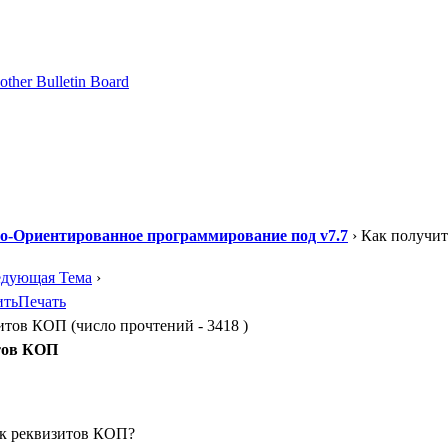
о-Ориентированное программирование под v7.7
› Как получит
едующая Тема
›
ить
Печать
тов КОП (число прочтений - 3418 )
итов КОП
ок реквизитов КОП?