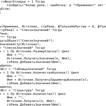
"+Имя);

ы(Приемник, Источник, стрРекв, фТолькоНеПустые = 0, фТоль
;

мя);

я);

;

и(н);

я);

;

я);

я);
