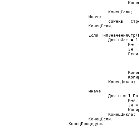
			КонецЦикла;

		КонецЕсли;

	Иначе

		сзРекв = СтрокуВСписок(стрРекв, ",", 1);

	КонецЕсли;

	Если ТипЗначенияСтр(Источник) = "СписокЗначений" Тогда

		Для нИст = 1 По Источник.РазмерСписка() Цикл

			Имя = "";

			Зн = Источник.ПолучитьЗначение(нИст, Имя);

			Если стрРекв <> "" Тогда

				Если сзРекв.НайтиЗначение(Имя) = 0 
					Продолж
				КонецЕсли
			КонецЕсли;

			КопироватьРеквизиты_Значение(Приемник, Имя, Зн, фТолькоНеПустые, фТолькоПустыеПриемника);

		КонецЦикла;

	Иначе

		Для н = 1 По сзРекв.РазмерСписка() Цикл

			Имя = сзРекв.ПолучитьЗначение(н);

			Зн = ПеременнаяКонтекста(Источник, Имя);

			КопироватьРеквизиты_Значение(Приемник, Имя, Зн, фТолькоНеПустые, фТолькоПустыеПриемника);

		КонецЦикла;

	КонецЕсли;

КонецПроцедуры
