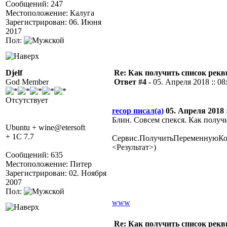
Сообщений: 247
Местоположение: Калуга
Зарегистрирован: 06. Июня
2017
Пол:
Djelf
Re: Как получить список рек
God Member
Ответ #4 -
05. Апреля 2018 :: 08
Отсутствует
recop писал(а)
05. Апреля 2018 :
Блин. Совсем спекся. Как получ
Ubuntu + wine@etersoft
+ 1C 7.7
Сервис.ПолучитьПеременнуюКо
<Результат>)
Сообщений: 635
Местоположение: Питер
Зарегистрирован: 02. Ноября
2007
Пол:
www
Re: Как получить список рек