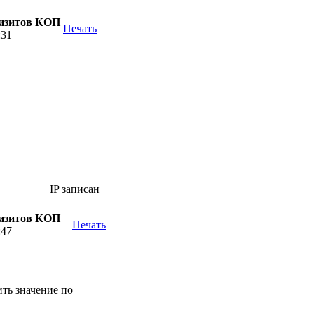
визитов КОП
Печать
:31
IP записан
визитов КОП
Печать
:47
ить значение по