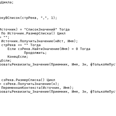
Тогда

ить;

;
