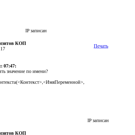
IP записан
визитов КОП
Печать
:17
: 07:47:
ить значение по имени?
нтекста(<Контекст>,<ИмяПеременной>,
IP записан
визитов КОП