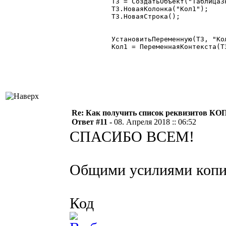
ТЗ = СоздатьОбъект("ТаблицаЗн
ТЗ.НоваяКолонка("Кол1");

ТЗ.НоваяСтрока();

УстановитьПеременную(ТЗ, "Кол
Кол1 = ПеременнаяКонтекста(ТЗ
Re: Как получить список реквизитов КО
Ответ #11 -
08. Апреля 2018 :: 06:52
СПАСИБО ВСЕМ!
Общими усилиями копир
Код