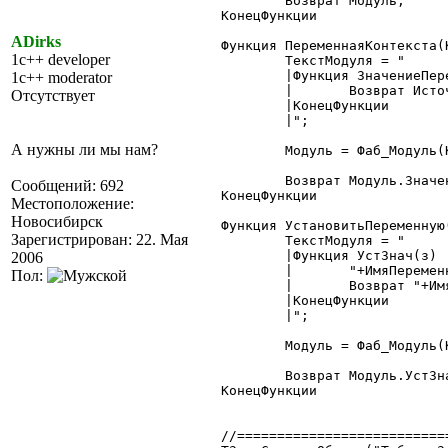
	Возврат Модуль;

КонецФункции

ADirks
Функция ПеременнаяКонтекста(
1c++ developer
	ТекстМодуля = "

	|Функция ЗначениеПеременной(Источник)

1c++ moderator
	|	Возврат Источник."+ИмяПеременной+";

Отсутствует
	|КонецФункции

	|";

А нужны ли мы нам?
	Модуль = Фаб_Модуль(Конт, ТекстМодуля);

	Возврат Модуль.ЗначениеПеременной(Конт);

Сообщений: 692
КонецФункции

Местоположение:
Новосибирск
Функция УстановитьПеременную
Зарегистрирован: 22. Мая
	ТекстМодуля = "

	|Функция УстЗнач(з)

2006
	|	"+ИмяПеременной+" = з;

Пол:
	|	Возврат "+ИмяПеременной+";

	|КонецФункции

	|";

	Модуль = Фаб_Модуль(Конт, ТекстМодуля);

	Возврат Модуль.УстЗнач(Значение);

КонецФункции

//==========================