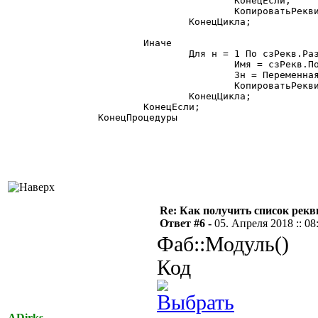
			КонецЕсли;

			КопироватьРеквизиты_Значение(Приемник, Имя, Зн, фТолькоНеПустые, фТолькоПустыеПриемника);

		КонецЦикла;

	Иначе

		Для н = 1 По сзРекв.РазмерСписка() Цикл

			Имя = сзРекв.ПолучитьЗначение(н);

			Зн = ПеременнаяКонтекста(Источник, Имя);

			КопироватьРеквизиты_Значение(Приемник, Имя, Зн, фТолькоНеПустые, фТолькоПустыеПриемника);

		КонецЦикла;

	КонецЕсли;

КонецПроцедуры

Re: Как получить список рек
Ответ #6 -
05. Апреля 2018 :: 08
Фаб::Модуль()
Код
ADirks