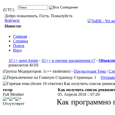
(UTC)
Добро пожаловать, Гость. Пожалуйста
Войдите
Новости:
Главная
Справка
Поиск
Вход
1С++ users forum
›
1С++ и прочие расширения v7
›
Объектн
реквизитов КОП
(Группа Модераторов: 1c++ moderator)
‹
Предыдущая Тема
|
Сл
Страницы: 1
Отправ
Как получить список реквизи
recop
Как получить список реквиз
Full Member
05. Апреля 2018 :: 07:20
Как программно 
Отсутствует