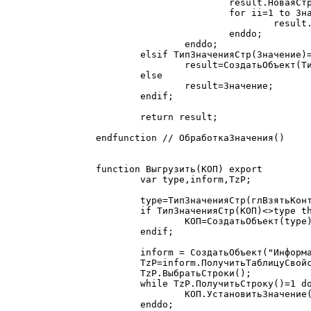
			result.НоваяСтрока();

			for ii=1 to Значение.КоличествоКолонок() do

				result.УстановитьЗначение( i, ii, ОбработкаЗначения( Значение.ПолучитьЗначение(i,ii) ) );

			enddo;

		enddo;

	elsif ТипЗначенияСтр(Значение)=ТипЗначенияСтр(глВзятьКонтекст(Контекст)) then

		result=СоздатьОбъект(ТипЗначенияСтр(глВзятьКонтекст(Контекст)));

	else

		result=Значение;

	endif;

	return result;

endfunction // ОбработкаЗначения()

function Выгрузить(КОП) export

	var type,inform,TzP;

	type=ТипЗначенияСтр(глВзятьКонтекст(Контекст));

	if ТипЗначенияСтр(КОП)<>type then

		КОП=СоздатьОбъект(type);

	endif;

	inform = СоздатьОбъект("Информатор");

	TzP=inform.ПолучитьТаблицуСвойств(КОП);

	TzP.ВыбратьСтроки();

	while TzP.ПолучитьСтроку()=1 do

		КОП.УстановитьЗначение( TzP.NameRus, ОбработкаЗначения( ПолучитьЗначение(TzP.NameRus) ) );

	enddo;
