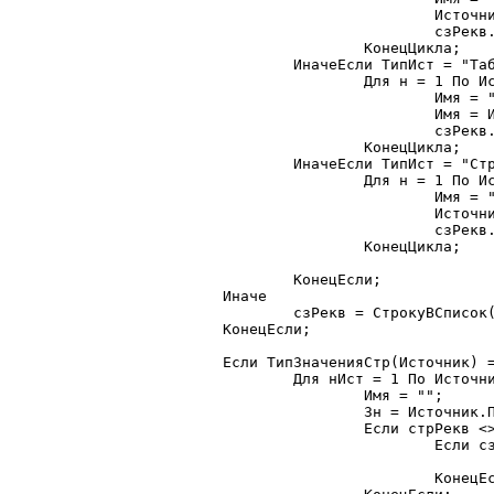
				Источник.ПолучитьЗначение(н, Имя);

				сзРекв.ДобавитьЗначение(Имя);

			КонецЦикла;

		ИначеЕсли ТипИст = "ТаблицаЗначений" Тогда

			Для н = 1 По Источник.КоличествоКолонок() Цикл

				Имя = "";

				Имя = Источник.ПолучитьПараметрыКолонки(н);

				сзРекв.ДобавитьЗначение(Имя);

			КонецЦикла;

		ИначеЕсли ТипИст = "Структура" Тогда

			Для н = 1 По Источник.Количество() Цикл

				Имя = "";

				Источник.Получить(н, Имя);

				сзРекв.ДобавитьЗначение(Имя);

			КонецЦикла;

		КонецЕсли;

	Иначе

		сзРекв = СтрокуВСписок(стрРекв, ",", 1);

	КонецЕсли;

	Если ТипЗначенияСтр(Источник) = "СписокЗначений" Тогда

		Для нИст = 1 По Источник.РазмерСписка() Цикл

			Имя = "";

			Зн = Источник.ПолучитьЗначение(нИст, Имя);

			Если стрРекв <> "" Тогда

				Если сзРекв.НайтиЗначение(Имя) = 0 Тогда

					Продолжить;
				КонецЕсли;
