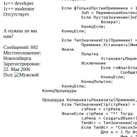
1c++ developer
	Если фТолькоПустыеПриемника = 1 Тогда

1c++ moderator
		ЗнП = ПеременнаяКонтекста(Приемник, Имя);

Отсутствует
		Если ПустоеЗначение(ЗнП) = 0 Тогда

			Возврат;

		КонецЕсли;

А нужны ли мы
	КонецЕсли;

нам?
	Если ТипЗначенияСтр(Приемник) = "СписокЗначений" Тогда

		Приемник.Установить(Имя, Зн);

Сообщений: 692
	Иначе

Местоположение:
		Попытка

Новосибирск
			УстановитьПеременную(Приемник, Имя, Зн);

		Исключение

Зарегистрирован:
			Если глФлагОтладки = 1 Тогда

22. Мая 2006
				Сообщить("Копир.рекв.: ошибочка: в "+Приемник+" нет "+Имя);

Пол:
			КонецЕсли;

		КонецПопытки;

	КонецЕсли;

КонецПроцедуры

Процедура КопироватьРеквизиты(Приемник,
	Если ТипЗначенияСтр(стрРекв) = "СписокЗначений" Тогда

		сзРекв = стрРекв;

	ИначеЕсли стрРекв = "*" Тогда

		сзРекв = СоздатьОбъект("СписокЗначений");

		ТипИст = ТипЗначенияСтр(Источник);

		Если ТипИст = "СписокЗначений" Тогда

			Для н = 1 По Источник.РазмерСписка() Цикл

				Имя = "";
