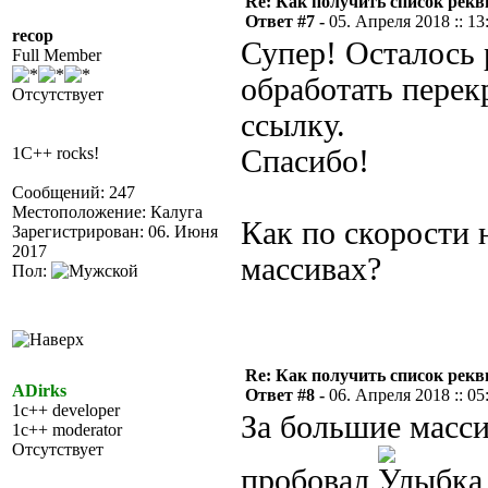
Re: Как получить список рек
Ответ #7 -
05. Апреля 2018 :: 13
recop
Супер! Осталось 
Full Member
обработать пере
Отсутствует
ссылку.
1C++ rocks!
Спасибо!
Сообщений: 247
Местоположение: Калуга
Как по скорости 
Зарегистрирован: 06. Июня
2017
массивах?
Пол:
Re: Как получить список рек
ADirks
Ответ #8 -
06. Апреля 2018 :: 05
1c++ developer
За большие масси
1c++ moderator
Отсутствует
пробовал