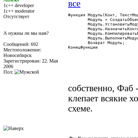
1c++ developer
1c++ moderator
Функция Модуль(Конт, ТекстМод
Отсутствует
	Модуль = СоздатьОбъект("ВыполняемыйМодуль");

	Модуль.УстановитьМодуль(ТекстМодуля);

	Модуль.НазначитьКонтекст(Конт);

А нужны ли мы нам?
	Модуль.КомпилироватьМодуль();

	Модуль.ВыполнитьМодуль();

	Возврат Модуль;

Сообщений: 692
КонецФункции

Местоположение:
Новосибирск
Зарегистрирован: 22. Мая
2006
Пол:
собственно, Фаб -
клепает всякие 
схеме.