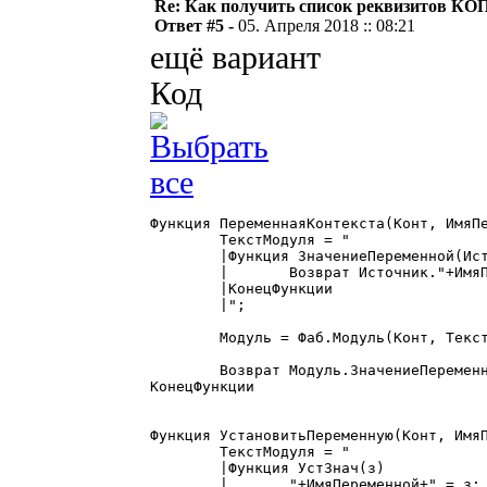
Re: Как получить список реквизитов КО
Ответ #5 -
05. Апреля 2018 :: 08:21
ещё вариант
Код
Функция ПеременнаяКонтекста(Конт, ИмяПе
	ТекстМодуля = "

	|Функция ЗначениеПеременной(Источник)

	|	Возврат Источник."+ИмяПеременной+";

	|КонецФункции

	|";

	Модуль = Фаб.Модуль(Конт, ТекстМодуля);

	Возврат Модуль.ЗначениеПеременной(Конт);

КонецФункции

Функция УстановитьПеременную(Конт, ИмяП
	ТекстМодуля = "

	|Функция УстЗнач(з)

	|	"+ИмяПеременной+" = з;
