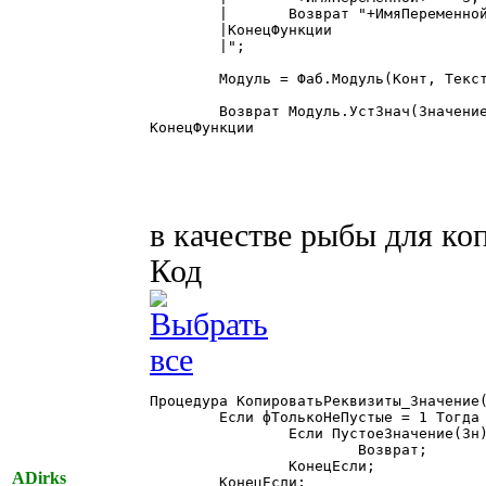
	|	Возврат "+ИмяПеременной+";

	|КонецФункции

	|";

	Модуль = Фаб.Модуль(Конт, ТекстМодуля);

	Возврат Модуль.УстЗнач(Значение);

КонецФункции

в качестве рыбы для ко
Код
Процедура КопироватьРеквизиты_Значение(
	Если фТолькоНеПустые = 1 Тогда

		Если ПустоеЗначение(Зн) = 1 Тогда

			Возврат;

		КонецЕсли;

ADirks
	КонецЕсли;
