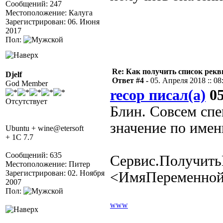
Сообщений: 247
Местоположение: Калуга
Зарегистрирован: 06. Июня
2017
Пол:
Re: Как получить список рек
Djelf
Ответ #4 -
05. Апреля 2018 :: 08
God Member
recop писал(а)
05
Отсутствует
Блин. Совсем спе
значение по имен
Ubuntu + wine@etersoft
+ 1C 7.7
Сообщений: 635
Сервис.Получить
Местоположение: Питер
Зарегистрирован: 02. Ноября
<ИмяПеременной>
2007
Пол:
www