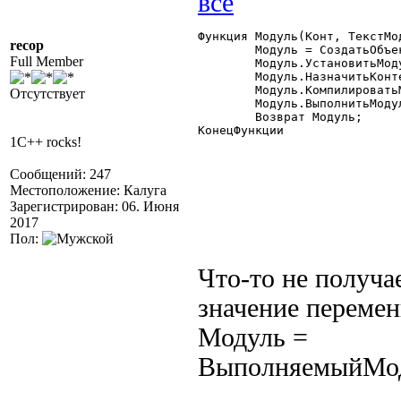
Функция Модуль(Конт, ТекстМод
recop
	Модуль = СоздатьОбъект("ВыполняемыйМодуль");

Full Member
	Модуль.УстановитьМодуль(ТекстМодуля);

	Модуль.НазначитьКонтекст(Конт);

	Модуль.КомпилироватьМодуль();

Отсутствует
	Модуль.ВыполнитьМодуль();

	Возврат Модуль;

КонецФункции

1C++ rocks!
Сообщений: 247
Местоположение: Калуга
Зарегистрирован: 06. Июня
2017
Пол:
Что-то не получа
значение перемен
Модуль =
ВыполняемыйМо