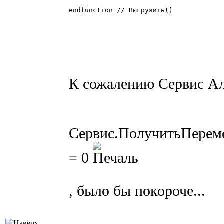
endfunction // Выгрузить()

К сожалению Сервис Ал
Сервис.ПолучитьПереме
= 0
, было бы покороче...