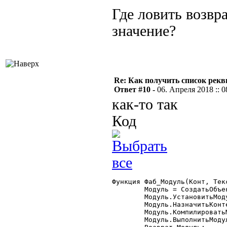
Где ловить возвр
значение?
Re: Как получить список рек
Ответ #10 -
06. Апреля 2018 :: 0
как-то так
Код
Функция Фаб_Модуль(Конт, Текс
	Модуль = СоздатьОбъект("ВыполняемыйМодуль");

	Модуль.УстановитьМодуль(ТекстМодуля);

	Модуль.НазначитьКонтекст(Конт);

	Модуль.КомпилироватьМодуль();

	Модуль.ВыполнитьМодуль();
