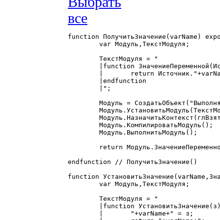
function ПолучитьЗначение(varName) expo
	var Модуль,ТекстМодуля;

	ТекстМодуля = "

	|function ЗначениеПеременной(Источник)

	|	return Источник."+varName+";

	|endfunction

	|";

	Модуль = СоздатьОбъект("ВыполняемыйМодуль");

	Модуль.УстановитьМодуль(ТекстМодуля);

	Модуль.НазначитьКонтекст(глВзятьКонтекст(Контекст));

	Модуль.КомпилироватьМодуль();

	Модуль.ВыполнитьМодуль();

	return Модуль.ЗначениеПеременной(глВзятьКонтекст(Контекст));

endfunction // ПолучитьЗначение()

function УстановитьЗначение(varName,Зна
	var Модуль,ТекстМодуля;

	ТекстМодуля = "

	|function УстановитьЗначение(з)

	|	"+varName+" = з;
