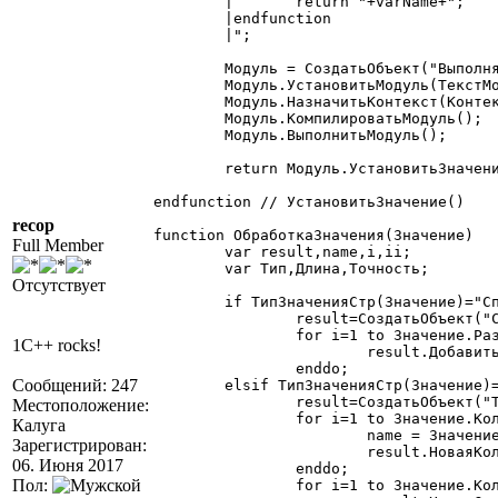
	|	return "+varName+";

	|endfunction

	|";

	Модуль = СоздатьОбъект("ВыполняемыйМодуль");

	Модуль.УстановитьМодуль(ТекстМодуля);

	Модуль.НазначитьКонтекст(Контекст);

	Модуль.КомпилироватьМодуль();

	Модуль.ВыполнитьМодуль();

	return Модуль.УстановитьЗначение(Значение);

endfunction // УстановитьЗначение()

recop
function ОбработкаЗначения(Значение)

Full Member
	var result,name,i,ii;

	var Тип,Длина,Точность;

Отсутствует
	if ТипЗначенияСтр(Значение)="СписокЗначений" then

		result=СоздатьОбъект("СписокЗначений");

		for i=1 to Значение.РазмерСписка() do

1C++ rocks!
			result.ДобавитьЗначение(ОбработкаЗначения(Значение.ПолучитьЗначений(i)));

		enddo;

Сообщений: 247
	elsif ТипЗначенияСтр(Значение)="ТаблицаЗначений" then

		result=СоздатьОбъект("ТаблицаЗначений");

Местоположение:
		for i=1 to Значение.КоличествоКолонок() do

Калуга
			name = Значение.ПолучитьПараметрыКолонки(i,Тип,Длина,Точность);

Зарегистрирован:
			result.НоваяКолонка(name,Тип,Длина,Точность);

06. Июня 2017
		enddo;

Пол:
		for i=1 to Значение.КоличествоСтрок() do
